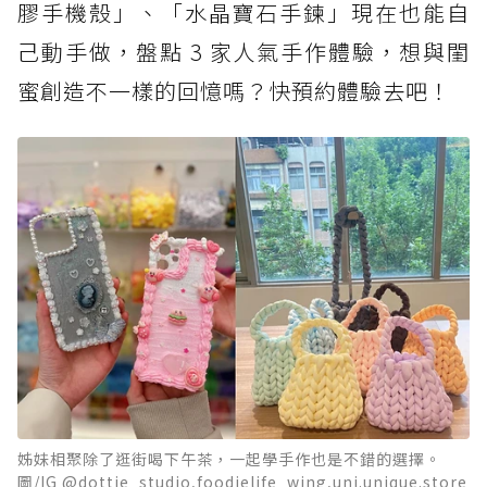
膠手機殼」、「水晶寶石手鍊」現在也能自
己動手做，盤點 3 家人氣手作體驗，想與閨
蜜創造不一樣的回憶嗎？快預約體驗去吧！
姊妹相聚除了逛街喝下午茶，一起學手作也是不錯的選擇。
圖/IG @dottie_studio,foodielife_wing,uni.unique.store