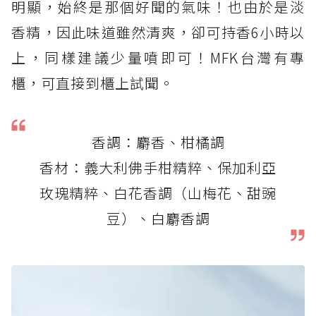
明顯，始終是那個好聞的氣味！也由於是淡
香精，因此味道雖然清爽，卻可持香6小時以
上，同樣建議少量噴即可！MFK台灣有專
櫃，可直接到櫃上試聞。
香調：麝香、柑橘調
香材：義大利佛手柑精粹、保加利亞
玫瑰精粹、白花香調（山梅花、甜豌
豆）、白麝香調