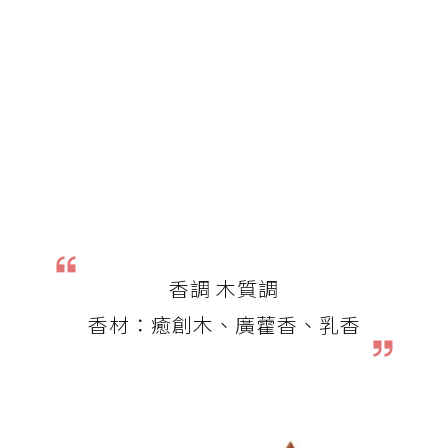
香調 木質調
香材：癒創木、廣藿香、乳香