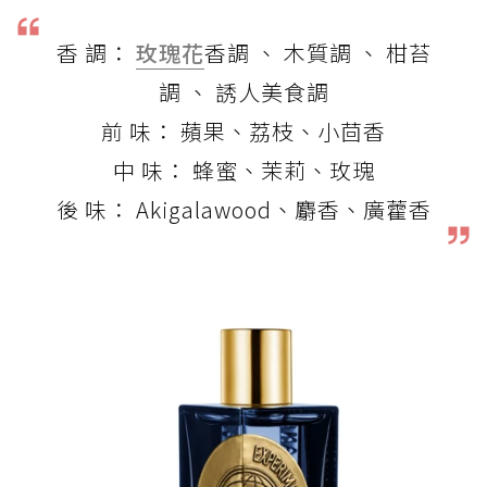
香 調：
玫瑰花
香調 、 木質調 、 柑苔
調 、 誘人美食調
前 味： 蘋果、荔枝、小茴香
中 味： 蜂蜜、茉莉、玫瑰
後 味： Akigalawood、麝香、廣藿香