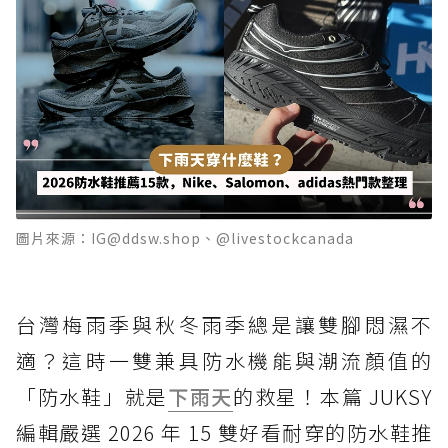
圖片來源：IG@ddsw.shop、@livestockcanada
台灣梅雨季與秋冬雨季總是讓雙腳悶濕不
適？這時一雙兼具防水機能與潮流顏值的
「防水鞋」就是
下雨天
的救星！本篇 JUKSY
編輯嚴選 2026 年 15 雙好看耐穿的防水鞋推