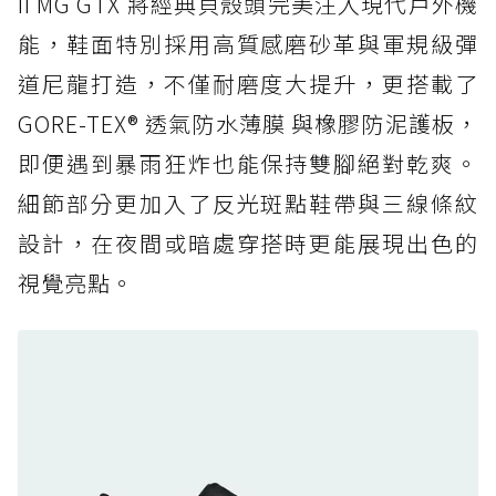
II MG GTX 將經典貝殼頭完美注入現代戶外機
人必備山系鞋王！防滑、防水與街頭顏值一次攻
能，鞋面特別採用高質感磨砂革與軍規級彈
頂
道尼龍打造，不僅耐磨度大提升，更搭載了
防水鞋推薦 6. HOKA Stinson Evo GTX：越野
復刻厚底，GORE-TEX 防水與增高神器一次滿
GORE-TEX® 透氣防水薄膜 與橡膠防泥護板，
足
即便遇到暴雨狂炸也能保持雙腳絕對乾爽。
防水鞋推薦 7. Timberland Motion Access：
細節部分更加入了反光斑點鞋帶與三線條紋
黃靴同級頂級防水，輕量化工裝健走鞋雨天必備
設計，在夜間或暗處穿搭時更能展現出色的
防水鞋推薦 7. Timberland Motion Access：
視覺亮點。
黃靴同級頂級防水，輕量化工裝健走鞋雨天必備
防水鞋推薦 8. Mizuno WAVE MUJIN LS
GTX：搭載 Vibram 黃金大底與 GORE-TEX 的
日系街頭潮鞋
防水鞋推薦 9. PALLADIUM OFF_BOUND
DISC WP+：首度導入旋鈕快穿，橘標防水加持
的城市波浪神鞋