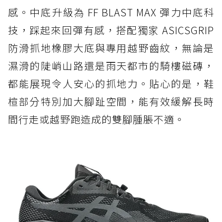
感。中底升級為 FF BLAST MAX 彈力中底科
技，踩起來回彈有感，搭配獨家 ASICSGRIP
防滑抓地橡膠大底與專用越野齒紋，無論是
濕滑的陡峭山路還是雨天都市的騎樓磁磚，
都能展現令人安心的抓地力。貼心的是，鞋
楦部分特別加大腳趾空間，能有效緩解長時
間行走或越野跑造成的雙腳腫脹不適。