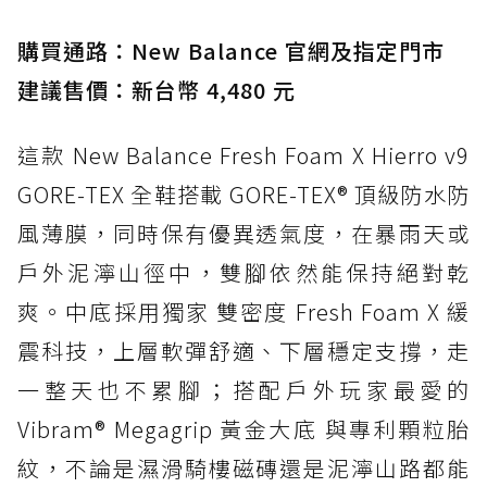
入氮氣中底與 GORE-TEX 的全地形碳中和神鞋
購買通路：New Balance 官網及指定門市
建議售價：新台幣 4,480 元
這款 New Balance Fresh Foam X Hierro v9
GORE-TEX 全鞋搭載 GORE-TEX® 頂級防水防
風薄膜，同時保有優異透氣度，在暴雨天或
戶外泥濘山徑中，雙腳依然能保持絕對乾
爽。中底採用獨家 雙密度 Fresh Foam X 緩
震科技，上層軟彈舒適、下層穩定支撐，走
一整天也不累腳；搭配戶外玩家最愛的
Vibram® Megagrip 黃金大底 與專利顆粒胎
紋，不論是濕滑騎樓磁磚還是泥濘山路都能