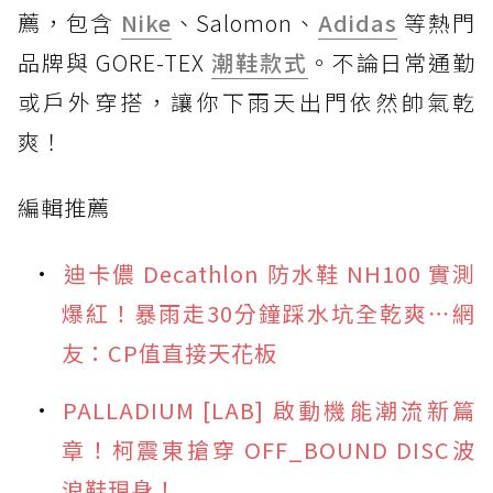
薦，包含
Nike
、Salomon、
Adidas
等熱門
品牌與 GORE-TEX
潮鞋款式
。不論日常通勤
或戶外穿搭，讓你下雨天出門依然帥氣乾
爽！
編輯推薦
迪卡儂 Decathlon 防水鞋 NH100 實測
爆紅！暴雨走30分鐘踩水坑全乾爽⋯網
友：CP值直接天花板
PALLADIUM [LAB] 啟動機能潮流新篇
章！柯震東搶穿 OFF_BOUND DISC波
浪鞋現身！