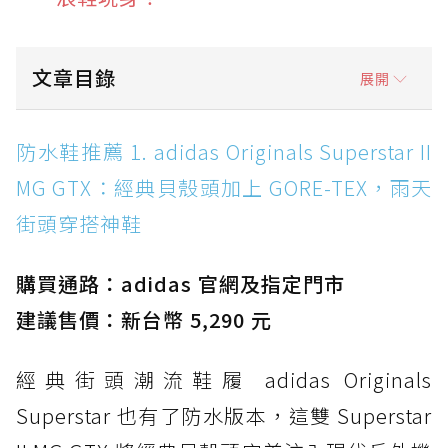
文章目錄
展開
防水鞋推薦 1. adidas Originals Superstar II
防水鞋推薦 1. adidas Originals Superstar II
MG GTX：經典貝殼頭加上 GORE-TEX，雨天街
MG GTX：經典貝殼頭加上 GORE-TEX，雨天
頭穿搭神鞋
街頭穿搭神鞋
防水鞋推薦 2. New Balance Hierro v9 GORE-
TEX：黃金大底加持，最帥山系越野防水跑鞋
購買通路：adidas 官網及指定門市
防水鞋推薦 3. Nike Dunk Low GORE-TEX：
經典 Dunk 輪廓加上防水科技，雨天穿搭帥度不
建議售價：新台幣 5,290 元
打折
經典街頭潮流鞋履 adidas Originals
防水鞋推薦 4. ASICS TRABUCO 14 GTX：搭
載 GORE-TEX 隱形貼合科技，全方位防水神鞋
Superstar 也有了防水版本，這雙 Superstar
防水鞋推薦 5. Salomon XT-6 GORE-TEX：潮