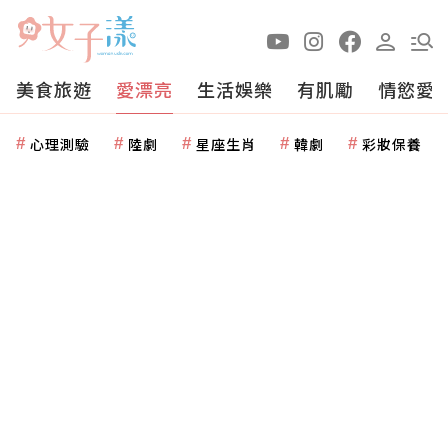
美食旅遊
愛漂亮
生活娛樂
有肌勵
情慾愛
心理測驗
陸劇
星座生肖
韓劇
彩妝保養