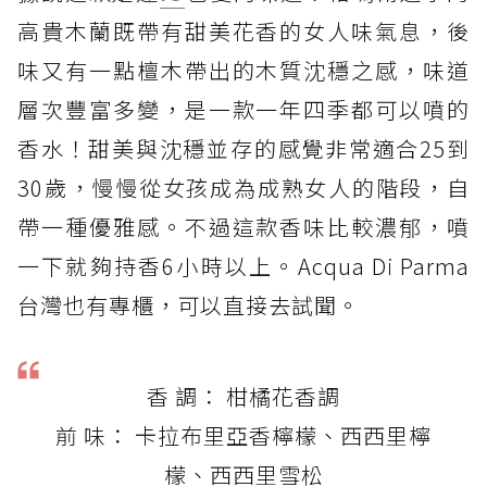
高貴木蘭既帶有甜美花香的女人味氣息，後
味又有一點檀木帶出的木質沈穩之感，味道
層次豐富多變，是一款一年四季都可以噴的
香水！甜美與沈穩並存的感覺非常適合25到
30歲，慢慢從女孩成為成熟女人的階段，自
帶一種優雅感。不過這款香味比較濃郁，噴
一下就夠持香6小時以上。Acqua Di Parma
台灣也有專櫃，可以直接去試聞。
香 調： 柑橘花香調
前 味： 卡拉布里亞香檸檬、西西里檸
檬、西西里雪松