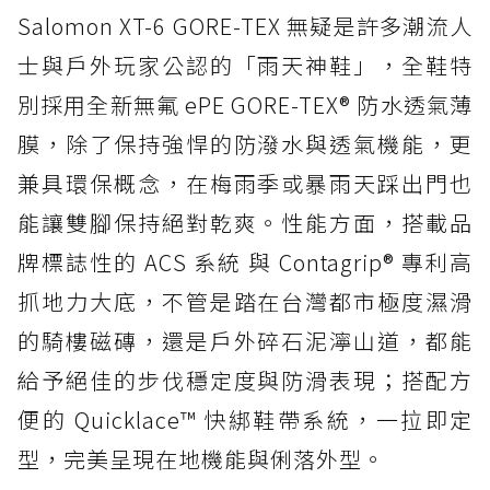
Salomon XT-6 GORE-TEX 無疑是許多潮流人
士與戶外玩家公認的「雨天神鞋」，全鞋特
別採用全新無氟 ePE GORE-TEX® 防水透氣薄
膜，除了保持強悍的防潑水與透氣機能，更
兼具環保概念，在梅雨季或暴雨天踩出門也
能讓雙腳保持絕對乾爽。性能方面，搭載品
牌標誌性的 ACS 系統 與 Contagrip® 專利高
抓地力大底，不管是踏在台灣都市極度濕滑
的騎樓磁磚，還是戶外碎石泥濘山道，都能
給予絕佳的步伐穩定度與防滑表現；搭配方
便的 Quicklace™ 快綁鞋帶系統，一拉即定
型，完美呈現在地機能與俐落外型。