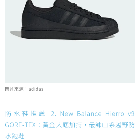
防水鞋推薦 10. PUMA Voyage NITRO™ 4
GORE-TEX：氮氣中底注入，回彈與防滑兼具的
全天候越野跑鞋
防水鞋推薦 11. On Cloudhorizon 2 WP：腳
感軟彈、搭載 Missiongrip™ 的防水輕越野鞋
防水鞋推薦 12. Vans Crosspath XC GORE-
TEX：搭載 Vibram 大底與 GORE-TEX，顛覆
滑板印象的防水鞋
防水鞋推薦 13. Dr. Martens 1460 Rain
圖片來源：adidas
Boot：馬汀首款雨靴登場，經典八孔加上全防
水 PVC
防水鞋推薦 14. SKECHERS BADGER
防水鞋推薦 2. New Balance Hierro v9
WATERPROOF：一踩即穿懶人神器！搭載固特
GORE-TEX：黃金大底加持，最帥山系越野防
異大底與全防水厚底健走鞋
水跑鞋
防水鞋推薦 15. Brooks Cascadia 19 GTX：注