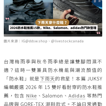
圖片來源：IG@ddsw.shop、@livestockcanada
台灣梅雨季與秋冬雨季總是讓雙腳悶濕不
適？這時一雙兼具防水機能與潮流顏值的
「防水鞋」就是
下雨天
的救星！本篇 JUKSY
編輯嚴選 2026 年 15 雙好看耐穿的防水鞋推
薦，包含
Nike
、Salomon、
Adidas
等熱門
品牌與 GORE-TEX
潮鞋款式
。不論日常通勤