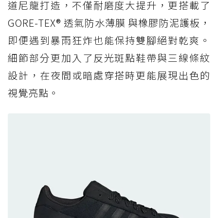
道尼龍打造，不僅耐磨度大提升，更搭載了
防水鞋推薦 6. HOKA Stinson Evo GTX：越野
復刻厚底，GORE-TEX 防水與增高神器一次滿
GORE-TEX® 透氣防水薄膜 與橡膠防泥護板，
足
即便遇到暴雨狂炸也能保持雙腳絕對乾爽。
防水鞋推薦 7. Timberland Motion Access：
細節部分更加入了反光斑點鞋帶與三線條紋
黃靴同級頂級防水，輕量化工裝健走鞋雨天必備
設計，在夜間或暗處穿搭時更能展現出色的
防水鞋推薦 7. Timberland Motion Access：
視覺亮點。
黃靴同級頂級防水，輕量化工裝健走鞋雨天必備
防水鞋推薦 8. Mizuno WAVE MUJIN LS
GTX：搭載 Vibram 黃金大底與 GORE-TEX 的
日系街頭潮鞋
防水鞋推薦 9. PALLADIUM OFF_BOUND
DISC WP+：首度導入旋鈕快穿，橘標防水加持
的城市波浪神鞋
防水鞋推薦 10. PUMA Voyage NITRO™ 4
GORE-TEX：氮氣中底注入，回彈與防滑兼具的