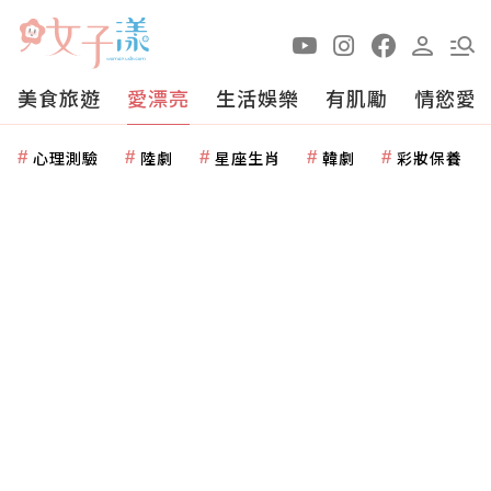
美食旅遊
愛漂亮
生活娛樂
有肌勵
情慾愛
心理測驗
陸劇
星座生肖
韓劇
彩妝保養