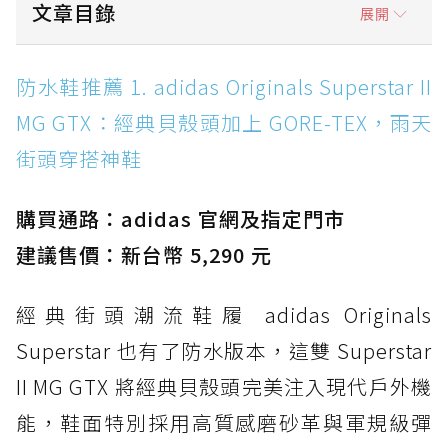
文章目錄
展開
防水鞋推薦 1. adidas Originals Superstar II
防水鞋推薦 1. adidas Originals Superstar II
MG GTX：經典貝殼頭加上 GORE-TEX，雨天街
MG GTX：經典貝殼頭加上 GORE-TEX，雨天
頭穿搭神鞋
街頭穿搭神鞋
防水鞋推薦 2. New Balance Hierro v9 GORE-
TEX：黃金大底加持，最帥山系越野防水跑鞋
購買通路：adidas 官網及指定門市
防水鞋推薦 3. Nike Dunk Low GORE-TEX：
經典 Dunk 輪廓加上防水科技，雨天穿搭帥度不
建議售價：新台幣 5,290 元
打折
經典街頭潮流鞋履 adidas Originals
防水鞋推薦 4. ASICS TRABUCO 14 GTX：搭
載 GORE-TEX 隱形貼合科技，全方位防水神鞋
Superstar 也有了防水版本，這雙 Superstar
防水鞋推薦 5. Salomon XT-6 GORE-TEX：潮
II MG GTX 將經典貝殼頭完美注入現代戶外機
人必備山系鞋王！防滑、防水與街頭顏值一次攻
能，鞋面特別採用高質感磨砂革與軍規級彈
頂