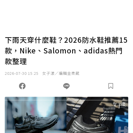
將您認為適合的點數贈送給作者，一旦使用贊
助點數即不得撤銷，單筆贊助最低點數為30
點，最高點數沒有上限。
U 利點數 1 點 = NTD 1 元。
下雨天穿什麼鞋？2026防水鞋推薦15
款，Nike、Salomon、adidas熱門
確認送出
款整理
我已詳閱贊助說明，且同意站方的使用條款。
2026-07-30 15:25
女子漾／編輯金柔葳
您當前剩餘 U 利點數：
0
點；前往
購買點數