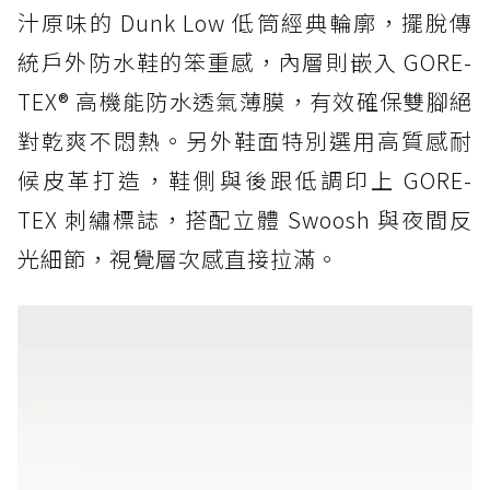
汁原味的 Dunk Low 低筒經典輪廓，擺脫傳
統戶外防水鞋的笨重感，內層則嵌入 GORE-
TEX® 高機能防水透氣薄膜，有效確保雙腳絕
對乾爽不悶熱。另外鞋面特別選用高質感耐
候皮革打造，鞋側與後跟低調印上 GORE-
TEX 刺繡標誌，搭配立體 Swoosh 與夜間反
光細節，視覺層次感直接拉滿。