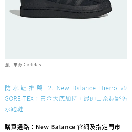
全天候越野跑鞋
防水鞋推薦 11. On Cloudhorizon 2 WP：腳
感軟彈、搭載 Missiongrip™ 的防水輕越野鞋
防水鞋推薦 12. Vans Crosspath XC GORE-
TEX：搭載 Vibram 大底與 GORE-TEX，顛覆
滑板印象的防水鞋
防水鞋推薦 13. Dr. Martens 1460 Rain
圖片來源：adidas
Boot：馬汀首款雨靴登場，經典八孔加上全防
水 PVC
防水鞋推薦 14. SKECHERS BADGER
防水鞋推薦 2. New Balance Hierro v9
WATERPROOF：一踩即穿懶人神器！搭載固特
GORE-TEX：黃金大底加持，最帥山系越野防
異大底與全防水厚底健走鞋
水跑鞋
防水鞋推薦 15. Brooks Cascadia 19 GTX：注
入氮氣中底與 GORE-TEX 的全地形碳中和神鞋
購買通路：New Balance 官網及指定門市