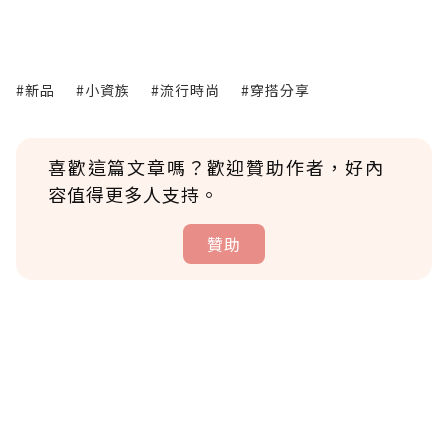
#新品
#小資族
#流行時尚
#穿搭分享
喜歡這篇文章嗎？歡迎贊助作者，好內
容值得更多人支持。
贊助
贊助說明
為了鼓勵作者持續創作更好的內容，會員可以
使用「贊助」功能實質回饋給喜愛的作者。可