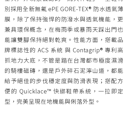
別採用全新無氟 ePE GORE-TEX® 防水透氣薄
膜，除了保持強悍的防潑水與透氣機能，更
兼具環保概念，在梅雨季或暴雨天踩出門也
能讓雙腳保持絕對乾爽。性能方面，搭載品
牌標誌性的 ACS 系統 與 Contagrip® 專利高
抓地力大底，不管是踏在台灣都市極度濕滑
的騎樓磁磚，還是戶外碎石泥濘山道，都能
給予絕佳的步伐穩定度與防滑表現；搭配方
便的 Quicklace™ 快綁鞋帶系統，一拉即定
型，完美呈現在地機能與俐落外型。