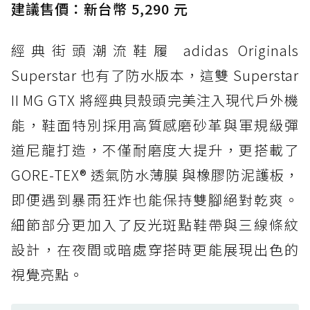
經典 Dunk 輪廓加上防水科技，雨天穿搭帥度不
建議售價：新台幣 5,290 元
打折
經典街頭潮流鞋履 adidas Originals
防水鞋推薦 4. ASICS TRABUCO 14 GTX：搭
載 GORE-TEX 隱形貼合科技，全方位防水神鞋
Superstar 也有了防水版本，這雙 Superstar
防水鞋推薦 5. Salomon XT-6 GORE-TEX：潮
II MG GTX 將經典貝殼頭完美注入現代戶外機
人必備山系鞋王！防滑、防水與街頭顏值一次攻
能，鞋面特別採用高質感磨砂革與軍規級彈
頂
道尼龍打造，不僅耐磨度大提升，更搭載了
防水鞋推薦 6. HOKA Stinson Evo GTX：越野
復刻厚底，GORE-TEX 防水與增高神器一次滿
GORE-TEX® 透氣防水薄膜 與橡膠防泥護板，
足
即便遇到暴雨狂炸也能保持雙腳絕對乾爽。
防水鞋推薦 7. Timberland Motion Access：
細節部分更加入了反光斑點鞋帶與三線條紋
黃靴同級頂級防水，輕量化工裝健走鞋雨天必備
設計，在夜間或暗處穿搭時更能展現出色的
防水鞋推薦 7. Timberland Motion Access：
視覺亮點。
黃靴同級頂級防水，輕量化工裝健走鞋雨天必備
防水鞋推薦 8. Mizuno WAVE MUJIN LS