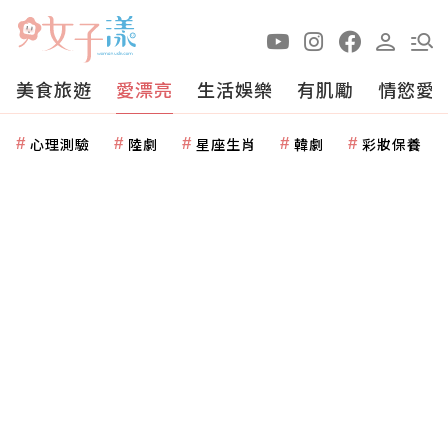
美食旅遊
愛漂亮
生活娛樂
有肌勵
情慾愛
心理測驗
陸劇
星座生肖
韓劇
彩妝保養