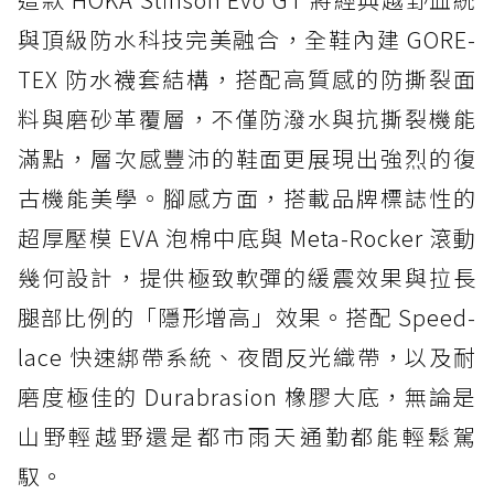
與頂級防水科技完美融合，全鞋內建 GORE-
TEX 防水襪套結構，搭配高質感的防撕裂面
料與磨砂革覆層，不僅防潑水與抗撕裂機能
滿點，層次感豐沛的鞋面更展現出強烈的復
古機能美學。腳感方面，搭載品牌標誌性的
超厚壓模 EVA 泡棉中底與 Meta-Rocker 滾動
幾何設計，提供極致軟彈的緩震效果與拉長
腿部比例的「隱形增高」效果。搭配 Speed-
lace 快速綁帶系統、夜間反光織帶，以及耐
磨度極佳的 Durabrasion 橡膠大底，無論是
山野輕越野還是都市雨天通勤都能輕鬆駕
馭。