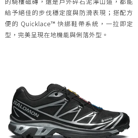
的騎樓磁磚，還是戶外碎石泥濘山道，都能
給予絕佳的步伐穩定度與防滑表現；搭配方
便的 Quicklace™ 快綁鞋帶系統，一拉即定
型，完美呈現在地機能與俐落外型。