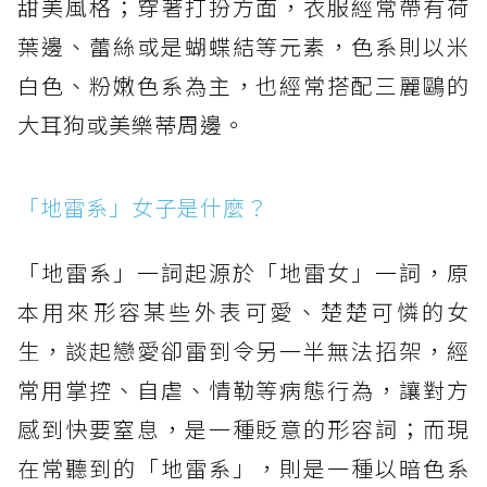
甜美風格；穿著打扮方面，衣服經常帶有荷
葉邊、蕾絲或是蝴蝶結等元素，色系則以米
白色、粉嫩色系為主，也經常搭配三麗鷗的
大耳狗或美樂蒂周邊。
「地雷系」女子是什麼？
「地雷系」一詞起源於「地雷女」一詞，原
本用來形容某些外表可愛、楚楚可憐的女
生，談起戀愛卻雷到令另一半無法招架，經
常用掌控、自虐、情勒等病態行為，讓對方
感到快要窒息，是一種貶意的形容詞；而現
在常聽到的「地雷系」，則是一種以暗色系