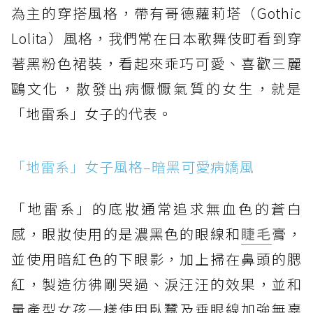
為主的穿搭風格，帶有哥德蘿莉塔（Gothic
Lolita）風格，我們常在日本歌舞伎町看到穿
著黑粉色裙裝，看起來乖巧可愛、喜歡三麗
鷗文化，散發出病懨懨氣質的女生，就是
「地雷系」女子的代表。
「地雷系」女子風格–暗黑可愛病嬌風
「地雷系」的底妝通常追求無血色的蒼白
感，眼妝使用的是濃黑色的眼線和
睫毛
膏，
並使用暗紅色的下眼影，加上掃在鼻頭的腮
紅，製造彷彿剛哭過、淚汪汪的效果，並和
量產型女孩一樣使用臥蠶及垂眼線加強無辜