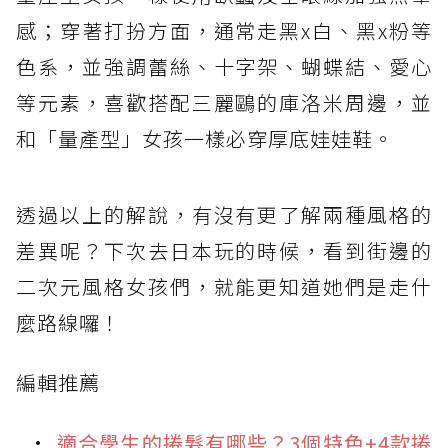
感；穿著打扮方面，通常走黑x白、黑x粉等
色系，並強調蕾絲、十字架、蝴蝶結、愛心
等元素，喜歡搭配三麗鷗的庫洛米周邊，並
和「量產型」女孩一樣必穿厚底娃娃鞋。
透過以上的解說，有沒有更了解兩種風格的
差異呢？下次去日本玩的時候，看到街邊的
二次元風格女孩們，就能更知道她們是走什
麼路線囉！
編輯推薦
適合學生的捲髮有哪些？3個特色+4款捲