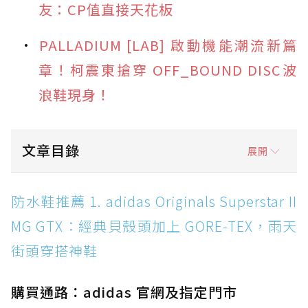
友：CP值直接天花板
PALLADIUM [LAB] 啟動機能潮流新篇
章！柯震東搶穿 OFF_BOUND DISC波
浪鞋現身！
文章目錄
展開
防水鞋推薦 1. adidas Originals Superstar II
防水鞋推薦 1. adidas Originals Superstar II
MG GTX：經典貝殼頭加上 GORE-TEX，雨天街
MG GTX：經典貝殼頭加上 GORE-TEX，雨天
頭穿搭神鞋
街頭穿搭神鞋
防水鞋推薦 2. New Balance Hierro v9 GORE-
TEX：黃金大底加持，最帥山系越野防水跑鞋
購買通路：adidas 官網及指定門市
防水鞋推薦 3. Nike Dunk Low GORE-TEX：