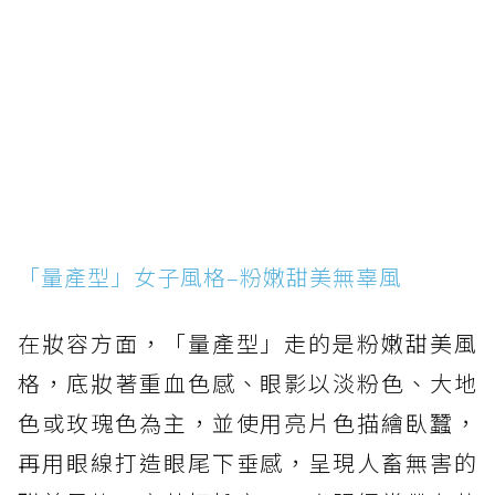
「量產型」女子風格–粉嫩甜美無辜風
在妝容方面，「量產型」走的是粉嫩甜美風
格，底妝著重血色感、眼影以淡粉色、大地
色或玫瑰色為主，並使用亮片色描繪臥蠶，
再用眼線打造眼尾下垂感，呈現人畜無害的