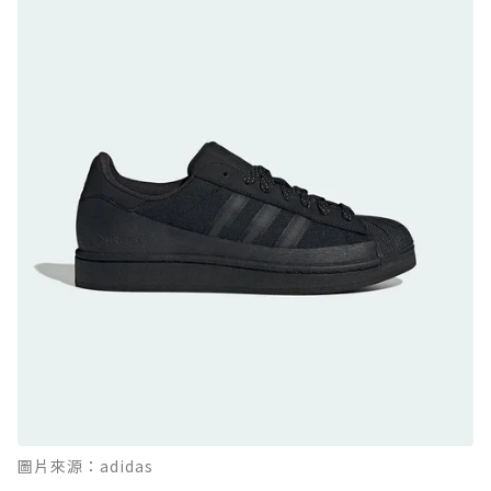
GTX：搭載 Vibram 黃金大底與 GORE-TEX 的
日系街頭潮鞋
防水鞋推薦 9. PALLADIUM OFF_BOUND
DISC WP+：首度導入旋鈕快穿，橘標防水加持
的城市波浪神鞋
防水鞋推薦 10. PUMA Voyage NITRO™ 4
GORE-TEX：氮氣中底注入，回彈與防滑兼具的
全天候越野跑鞋
防水鞋推薦 11. On Cloudhorizon 2 WP：腳
感軟彈、搭載 Missiongrip™ 的防水輕越野鞋
防水鞋推薦 12. Vans Crosspath XC GORE-
TEX：搭載 Vibram 大底與 GORE-TEX，顛覆
滑板印象的防水鞋
防水鞋推薦 13. Dr. Martens 1460 Rain
圖片來源：adidas
Boot：馬汀首款雨靴登場，經典八孔加上全防