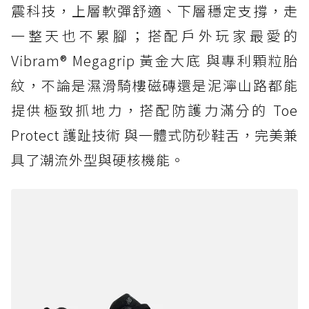
震科技，上層軟彈舒適、下層穩定支撐，走
一整天也不累腳；搭配戶外玩家最愛的
Vibram® Megagrip 黃金大底 與專利顆粒胎
紋，不論是濕滑騎樓磁磚還是泥濘山路都能
提供極致抓地力，搭配防護力滿分的 Toe
Protect 護趾技術 與一體式防砂鞋舌，完美兼
具了潮流外型與硬核機能。