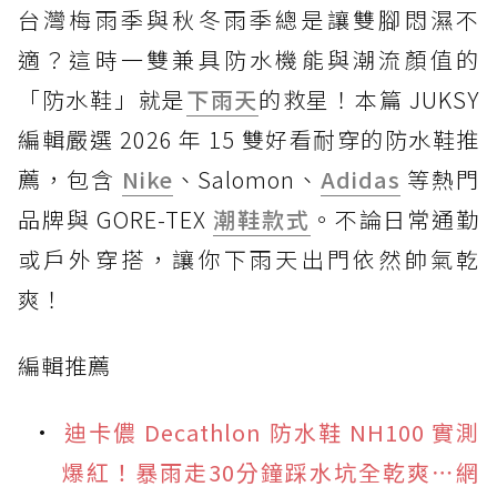
台灣梅雨季與秋冬雨季總是讓雙腳悶濕不
適？這時一雙兼具防水機能與潮流顏值的
「防水鞋」就是
下雨天
的救星！本篇 JUKSY
編輯嚴選 2026 年 15 雙好看耐穿的防水鞋推
薦，包含
Nike
、Salomon、
Adidas
等熱門
品牌與 GORE-TEX
潮鞋款式
。不論日常通勤
或戶外穿搭，讓你下雨天出門依然帥氣乾
爽！
編輯推薦
迪卡儂 Decathlon 防水鞋 NH100 實測
爆紅！暴雨走30分鐘踩水坑全乾爽⋯網