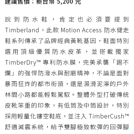
建議售價：新台幣 5,200 元
說到防水鞋，肯定也必須要提到
Timberland，此款 Motion Access 防水健走
鞋系列傳承了品牌經典黃靴基因，鞋面特別
選用頂級優質防水皮革，並搭載獨家
TimberDry™ 專利防水膜，完美承襲「踢不
爛」的強悍防潑水與耐磨精神，不論是面對
暴雨狂炸的都市街頭，還是濕滑泥濘的戶外
林間小路都能輕鬆駕馭。整體外型打破傳統
皮靴笨重的印象，有低筒及中筒設計，特別
採用輕量化鏤空鞋底，並注入 TimberCush™
舒適減震系統，給予雙腳極致軟彈的回彈腳