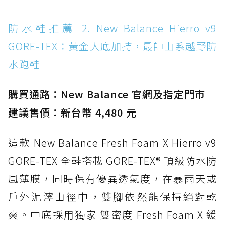
水 PVC
防水鞋推薦 14. SKECHERS BADGER
防水鞋推薦 2. New Balance Hierro v9
WATERPROOF：一踩即穿懶人神器！搭載固特
GORE-TEX：黃金大底加持，最帥山系越野防
異大底與全防水厚底健走鞋
水跑鞋
防水鞋推薦 15. Brooks Cascadia 19 GTX：注
入氮氣中底與 GORE-TEX 的全地形碳中和神鞋
購買通路：New Balance 官網及指定門市
建議售價：新台幣 4,480 元
這款 New Balance Fresh Foam X Hierro v9
GORE-TEX 全鞋搭載 GORE-TEX® 頂級防水防
風薄膜，同時保有優異透氣度，在暴雨天或
戶外泥濘山徑中，雙腳依然能保持絕對乾
爽。中底採用獨家 雙密度 Fresh Foam X 緩