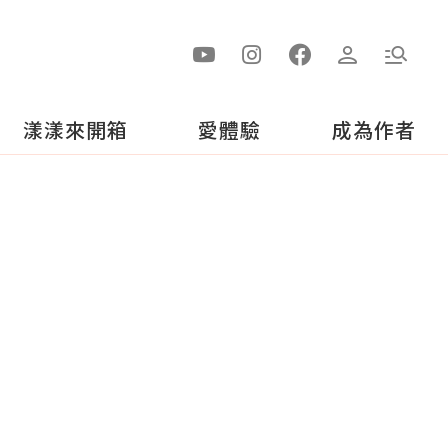
漾漾來開箱
愛體驗
成為作者