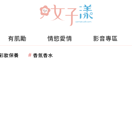
有肌勵
情慾愛情
影音專區
彩妝保養
香氛香水