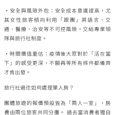
・安全與風險外包：安全成本意識提高，尤
其女性旅客傾向利用「跟團」將語言、交
通、醫療、治安等不可控風險，交給專業領
隊與旅行社制度。
・時間價值重估：疫情後大眾對於「活在當
下」的感受更深，不願再等所有條件都備齊
才肯出發。
旅行社過往如何處理單人房？
團體旅遊的報價預設皆為「兩人一室」，房
費由兩位旅客共同分攤。 過去當消費者獨自