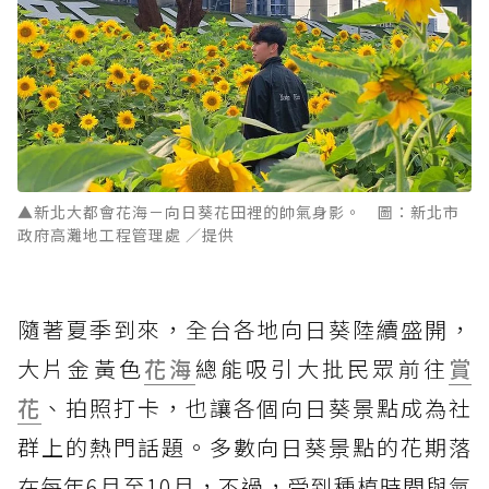
▲新北大都會花海－向日葵花田裡的帥氣身影。 圖：新北市
政府高灘地工程管理處 ／提供
隨著夏季到來，全台各地向日葵陸續盛開，
大片金黃色
花海
總能吸引大批民眾前往
賞
花
、拍照打卡，也讓各個向日葵景點成為社
群上的熱門話題。多數向日葵景點的花期落
在每年6月至10月，不過，受到種植時間與氣