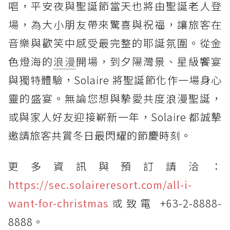
唱，平安夜與聖誕節當天也將由聖誕老人登
場，為大小朋友帶來驚喜與祝福，讓旅客在
音樂與歡笑中感受最完整的耶誕氛圍。從金
色燈海的
浪漫
開場，到夕陽灣景、星級饗宴
與獨特體驗，Solaire 將聖誕節化作一場身心
靈的盛宴。無論您想與摯愛共度浪漫聖誕，
或與家人好友迎接嶄新一年，Solaire 都誠摯
邀請旅客共賞冬日最閃耀的節慶時刻。
更多資訊與預訂請洽：
https://sec.solaireresort.com/all-i-
want-for-christmas
或致電 +63-2-8888-
8888。