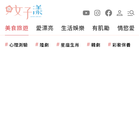
美食旅遊
愛漂亮
生活娛樂
有肌勵
情慾愛
心理測驗
陸劇
星座生肖
韓劇
彩妝保養