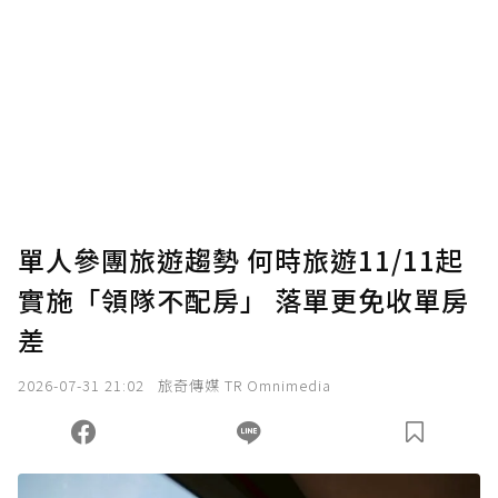
為了鼓勵作者持續創作更好的內容，會員可以
使用「贊助」功能實質回饋給喜愛的作者。可
將您認為適合的點數贈送給作者，一旦使用贊
助點數即不得撤銷，單筆贊助最低點數為30
點，最高點數沒有上限。
U 利點數 1 點 = NTD 1 元。
單人參團旅遊趨勢 何時旅遊11/11起
實施「領隊不配房」 落單更免收單房
確認送出
差
我已詳閱贊助說明，且同意站方的使用條款。
2026-07-31 21:02
旅奇傳媒 TR Omnimedia
您當前剩餘 U 利點數：
0
點；前往
購買點數