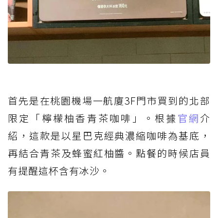
首先是在桃園機場一航廈3F門市買到的北部
限定「檸檬柚香青茶咖啡」。根據
官網
介
紹，這款是以星巴克經典濃縮咖啡為基底，
再結合青茶及蜂蜜紅柚醬。點餐的時候店員
有提醒這杯含有冰沙。