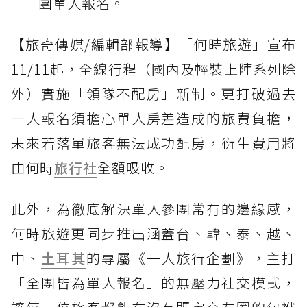
團單人報名。
【旅奇傳媒/編輯部報導】「何時旅遊」宣布
11/11起，全線行程（國內及輕裝上陣系列除
外）實施「領隊不配房」新制。更打破過去
一人報名須擔心單人房差造成的旅費負擔，
未來若落單旅客無法成功配房，衍生費用將
由何時
旅行社
全額吸收。
此外，為徹底解決單人參團常有的邊緣感，
何時旅遊更同步推出涵蓋台、韓、泰、越、
中、
土耳其
的專屬《一人旅行企劃》，主打
「全團皆為單人報名」的無壓力社交模式，