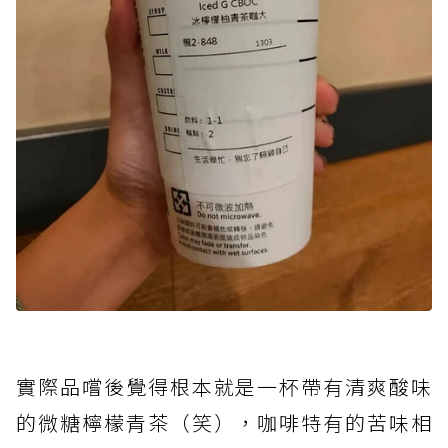
實際品嚐後覺得根本就是一杯帶有清爽酸味
的微糖檸檬青茶（笑），咖啡特有的苦味相