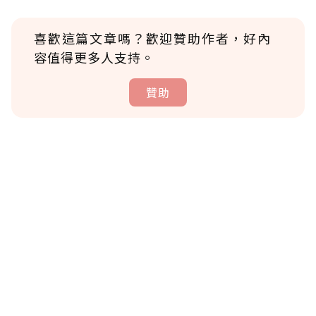
喜歡這篇文章嗎？歡迎贊助作者，好內
容值得更多人支持。
贊助
贊助說明
為了鼓勵作者持續創作更好的內容，會員可以
使用「贊助」功能實質回饋給喜愛的作者。可
將您認為適合的點數贈送給作者，一旦使用贊
助點數即不得撤銷，單筆贊助最低點數為30
點，最高點數沒有上限。