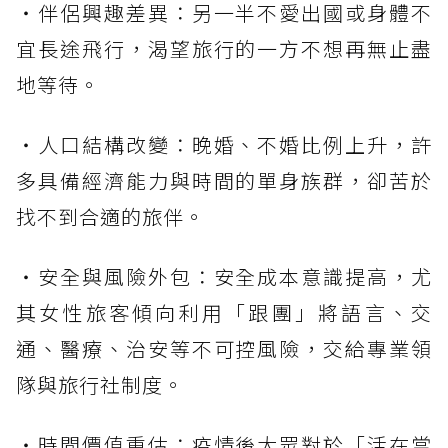
・伴侶興趣差異：另一半不愛出國或身體不
宜長途飛行，渴望旅行的一方不想再無止盡
地等待。
・人口結構改變：晚婚、不婚比例上升，許
多具備經濟能力與時間的單身族群，卻苦於
找不到合適的旅伴。
・安全與風險外包：安全成本意識提高，尤
其女性旅客傾向利用「跟團」將語言、交
通、醫療、治安等不可控風險，交給專業領
隊與旅行社制度。
・時間價值重估：疫情後大眾對於「活在當