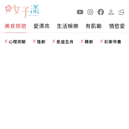
美食旅遊
愛漂亮
生活娛樂
有肌勵
情慾愛
心理測驗
陸劇
星座生肖
韓劇
彩妝保養