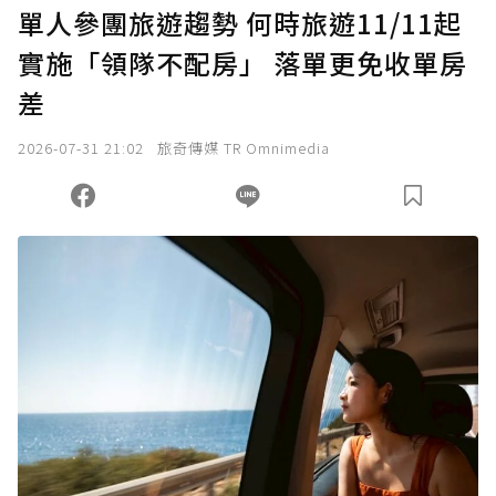
U 利點數 1 點 = NTD 1 元。
單人參團旅遊趨勢 何時旅遊11/11起
實施「領隊不配房」 落單更免收單房
確認送出
差
我已詳閱贊助說明，且同意站方的使用條款。
2026-07-31 21:02
旅奇傳媒 TR Omnimedia
您當前剩餘 U 利點數：
0
點；前往
購買點數