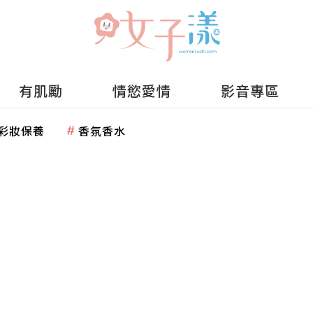
有肌勵
情慾愛情
影音專區
彩妝保養
香氛香水