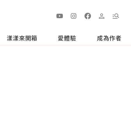
漾漾來開箱
愛體驗
成為作者