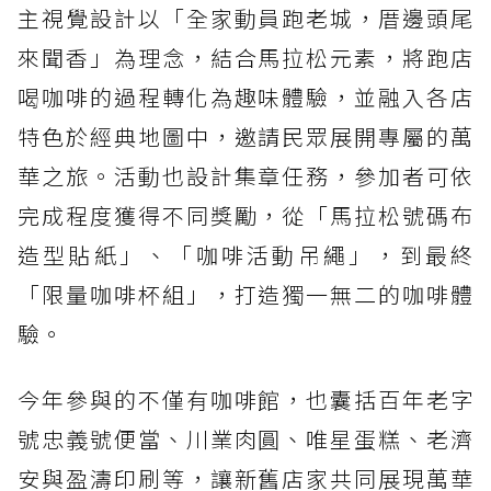
主視覺設計以「全家動員跑老城，厝邊頭尾
來聞香」為理念，結合馬拉松元素，將跑店
喝咖啡的過程轉化為趣味體驗，並融入各店
特色於經典地圖中，邀請民眾展開專屬的萬
華之旅。活動也設計集章任務，參加者可依
完成程度獲得不同獎勵，從「馬拉松號碼布
造型貼紙」、「咖啡活動吊繩」，到最終
「限量咖啡杯組」，打造獨一無二的咖啡體
驗。
今年參與的不僅有咖啡館，也囊括百年老字
號忠義號便當、川業肉圓、唯星蛋糕、老濟
安與盈濤印刷等，讓新舊店家共同展現萬華