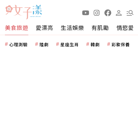
美食旅遊
愛漂亮
生活娛樂
有肌勵
情慾愛
心理測驗
陸劇
星座生肖
韓劇
彩妝保養