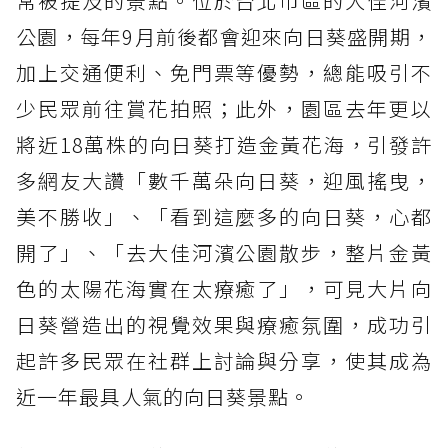
常被提及的景點。位於台北市區的大佳河濱
公園，每年9月前後都會迎來向日葵盛開期，
加上交通便利、免門票等優勢，總能吸引不
少民眾前往賞花拍照；此外，園區去年更以
將近18萬株的向日葵打造金黃花海，引發許
多網友大讚「數千萬朵向日葵，迎風搖曳，
美不勝收」、「看到這麼多的向日葵，心都
開了」、「去大佳河濱公園散步，整片金黃
色的太陽花海實在太療癒了」，可見大片向
日葵營造出的視覺效果與療癒氛圍，成功引
起許多民眾在社群上討論與分享，使其成為
近一年最具人氣的向日葵景點。