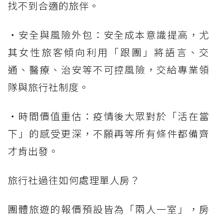
找不到合適的旅伴。
・安全與風險外包：安全成本意識提高，尤
其女性旅客傾向利用「跟團」將語言、交
通、醫療、治安等不可控風險，交給專業領
隊與旅行社制度。
・時間價值重估：疫情後大眾對於「活在當
下」的感受更深，不願再等所有條件都備齊
才肯出發。
旅行社過往如何處理單人房？
團體旅遊的報價預設皆為「兩人一室」，房