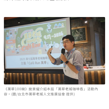
《萬華100碗》施景耀介紹本屆「萬華老城咖啡香」活動內
容。(圖/台北市萬華老城人文推廣協會 提供)