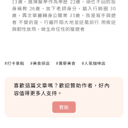
13歲，選擇醫學作為學歷 22歲，頭也不回的投
身補教 26歲，放下老師身分，踏入行銷圈 30
歲，再次華麗轉身公關業 35歲，我是寫手與遊
者 不變的是，行遍阡陌大地並逆風前行 用叛逆
與韌性放飛，做生命任性的獵遊者
#打卡景點
#美食探店
#萬華美食
#人氣咖啡店
喜歡這篇文章嗎？歡迎贊助作者，好內
容值得更多人支持。
贊助