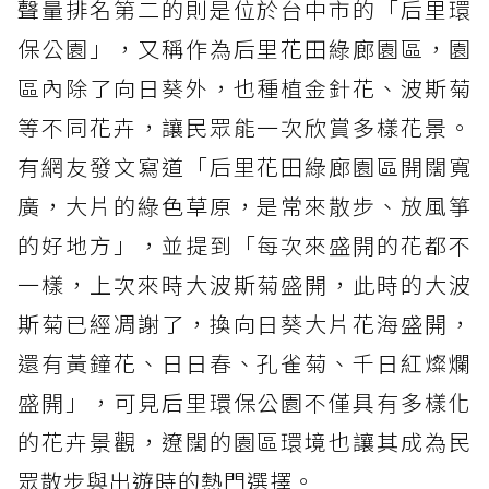
聲量排名第二的則是位於台中市的「后里環
保公園」，又稱作為后里花田綠廊園區，園
區內除了向日葵外，也種植金針花、波斯菊
等不同花卉，讓民眾能一次欣賞多樣花景。
有網友發文寫道「后里花田綠廊園區開闊寬
廣，大片的綠色草原，是常來散步、放風箏
的好地方」，並提到「每次來盛開的花都不
一樣，上次來時大波斯菊盛開，此時的大波
斯菊已經凋謝了，換向日葵大片花海盛開，
還有黃鐘花、日日春、孔雀菊、千日紅燦爛
盛開」，可見后里環保公園不僅具有多樣化
的花卉景觀，遼闊的園區環境也讓其成為民
眾散步與出遊時的熱門選擇。