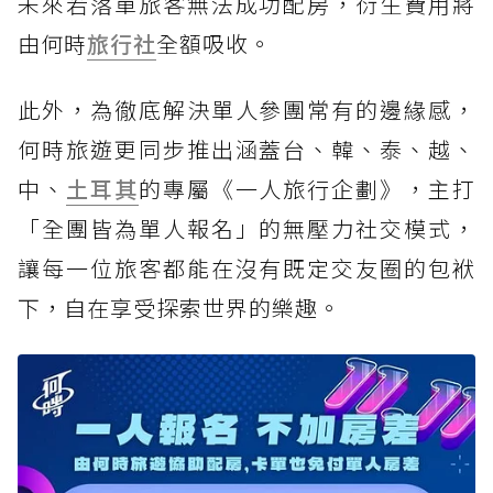
未來若落單旅客無法成功配房，衍生費用將
由何時
旅行社
全額吸收。
此外，為徹底解決單人參團常有的邊緣感，
何時旅遊更同步推出涵蓋台、韓、泰、越、
中、
土耳其
的專屬《一人旅行企劃》，主打
「全團皆為單人報名」的無壓力社交模式，
讓每一位旅客都能在沒有既定交友圈的包袱
下，自在享受探索世界的樂趣。