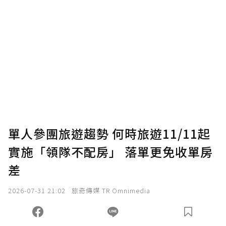
贊助說明
為了鼓勵作者持續創作更好的內容，會員可以
使用「贊助」功能實質回饋給喜愛的作者。可
將您認為適合的點數贈送給作者，一旦使用贊
助點數即不得撤銷，單筆贊助最低點數為30
點，最高點數沒有上限。
U 利點數 1 點 = NTD 1 元。
單人參團旅遊趨勢 何時旅遊11/11起
實施「領隊不配房」 落單更免收單房
確認送出
差
我已詳閱贊助說明，且同意站方的使用條款。
2026-07-31 21:02
旅奇傳媒 TR Omnimedia
您當前剩餘 U 利點數：
0
點；前往
購買點數