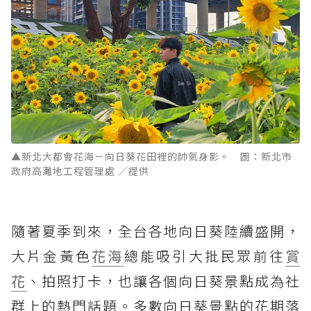
▲新北大都會花海－向日葵花田裡的帥氣身影。 圖：新北市
政府高灘地工程管理處 ／提供
隨著夏季到來，全台各地向日葵陸續盛開，
大片金黃色
花海
總能吸引大批民眾前往
賞
花
、拍照打卡，也讓各個向日葵景點成為社
群上的熱門話題。多數向日葵景點的花期落