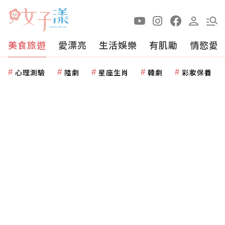
美食旅遊
愛漂亮
生活娛樂
有肌勵
情慾愛
心理測驗
陸劇
星座生肖
韓劇
彩妝保養