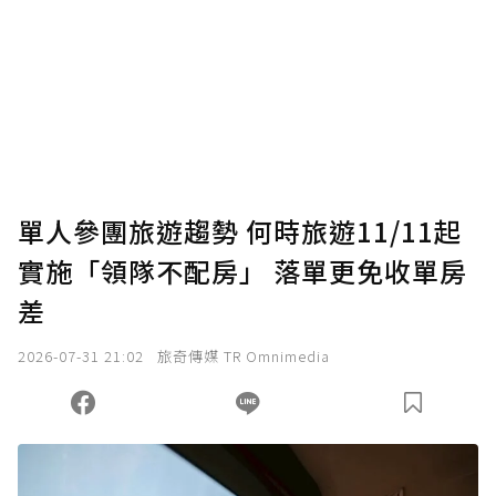
為了鼓勵作者持續創作更好的內容，會員可以
使用「贊助」功能實質回饋給喜愛的作者。可
將您認為適合的點數贈送給作者，一旦使用贊
助點數即不得撤銷，單筆贊助最低點數為30
點，最高點數沒有上限。
U 利點數 1 點 = NTD 1 元。
單人參團旅遊趨勢 何時旅遊11/11起
實施「領隊不配房」 落單更免收單房
確認送出
差
我已詳閱贊助說明，且同意站方的使用條款。
2026-07-31 21:02
旅奇傳媒 TR Omnimedia
您當前剩餘 U 利點數：
0
點；前往
購買點數