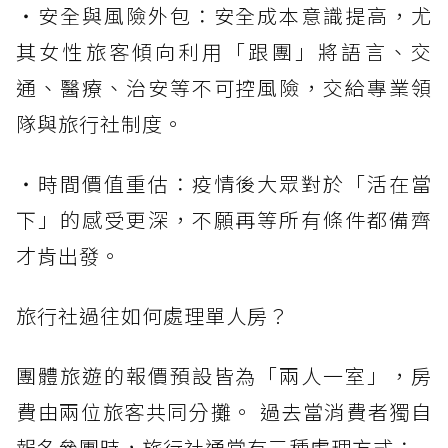
・安全與風險外包：安全成本意識提高，尤
其女性旅客傾向利用「跟團」將語言、交
通、醫療、治安等不可控風險，交給專業領
隊與旅行社制度。
・時間價值重估：疫情後大眾對於「活在當
下」的感受更深，不願再等所有條件都備齊
才肯出發。
旅行社過往如何處理單人房？
團體旅遊的報價預設皆為「兩人一室」，房
費由兩位旅客共同分攤。 過去當消費者獨自
報名參團時，旅行社通常有三種處理方式：