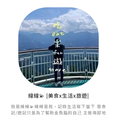
線線💫 |美食x生活x旅遊|
我是線線💫線線是我，記錄生活寫下當下 發食
記/遊記只是為了幫助金魚腦的自己 主營南部地