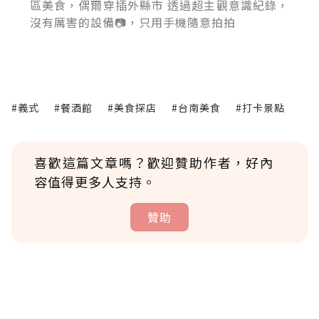
區美食，偶爾穿插外縣市 透過超主觀意識紀錄，
沒有厲害的設備📷，只用手機隨意拍拍
#義式
#餐酒館
#美食探店
#台南美食
#打卡景點
喜歡這篇文章嗎？歡迎贊助作者，好內
容值得更多人支持。
贊助
贊助說明