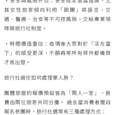
・安全與風險外包：安全成本意識提高，尤
其女性旅客傾向利用「跟團」將語言、交
通、醫療、治安等不可控風險，交給專業領
隊與旅行社制度。
・時間價值重估：疫情後大眾對於「活在當
下」的感受更深，不願再等所有條件都備齊
才肯出發。
旅行社過往如何處理單人房？
團體旅遊的報價預設皆為「兩人一室」，房
費由兩位旅客共同分攤。 過去當消費者獨自
報名參團時，旅行社通常有三種處理方式：