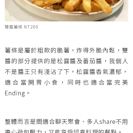
雙醬薯條 NT200
薯條是屬於粗款的脆薯，炸得外脆內鬆，雙
醬的部分提供的是松露醬及番茄醬，我個人
不是醬王只有淺沾了下，松露醬香氣濃郁，
適合當開胃小食，同時也適合當完美
Ending。
整體而言是間適合聊天聚會、多人share不用
擔心荷包壓力，又能享受認真料理的餐點。