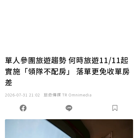
為了鼓勵作者持續創作更好的內容，會員可以
使用「贊助」功能實質回饋給喜愛的作者。可
將您認為適合的點數贈送給作者，一旦使用贊
助點數即不得撤銷，單筆贊助最低點數為30
點，最高點數沒有上限。
U 利點數 1 點 = NTD 1 元。
單人參團旅遊趨勢 何時旅遊11/11起
實施「領隊不配房」 落單更免收單房
確認送出
差
我已詳閱贊助說明，且同意站方的使用條款。
2026-07-31 21:02
旅奇傳媒 TR Omnimedia
您當前剩餘 U 利點數：
0
點；前往
購買點數