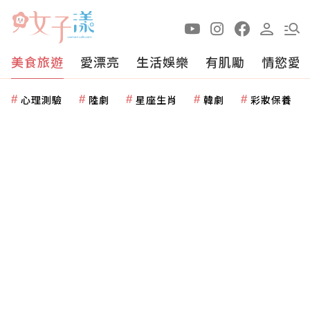
美食旅遊
愛漂亮
生活娛樂
有肌勵
情慾愛
心理測驗
陸劇
星座生肖
韓劇
彩妝保養