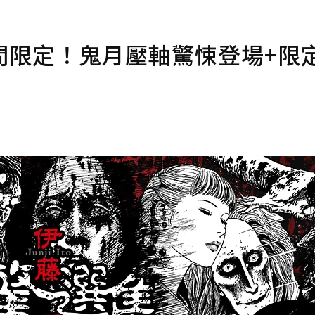
間限定！鬼月壓軸驚悚登場+限