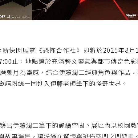
新快閃展覽《恐怖合作社》即將於2025年8月
日17:00止，地點選於充滿藝文靈氣與都市傳奇色
農曆鬼月為靈感，結合伊藤潤二經典角色與作品，
邀請粉絲一同進入伊藤老師筆下的怪奇世界。
築出伊藤潤二筆下的詭譎空間。展區內以校園教
與故事場景，讓粉絲在驚悚與恐怖空間之間遊走