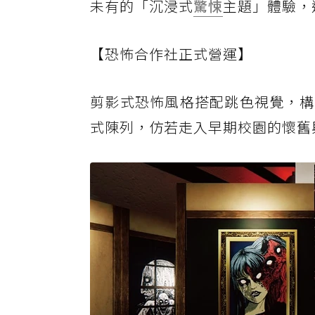
未有的「沉浸式
驚悚
主題」體驗，
【恐怖合作社正式營運】
剪影式恐怖風格搭配跳色視覺，構
式陳列，仿若走入早期校園的懷舊