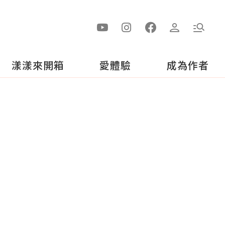
漾漾來開箱
愛體驗
成為作者