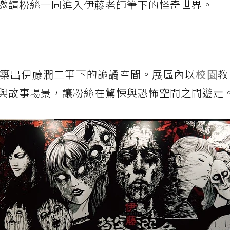
邀請粉絲一同進入伊藤老師筆下的怪奇世界。
築出伊藤潤二筆下的詭譎空間。展區內以
校園
教
與故事場景，讓粉絲在驚悚與恐怖空間之間遊走