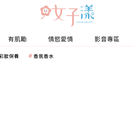
有肌勵
情慾愛情
影音專區
彩妝保養
香氛香水