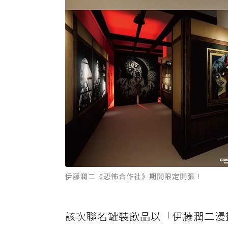
伊藤潤二《恐怖合作社》期間限定開張！
該次聯名罐裝飲品以「伊藤潤二漫