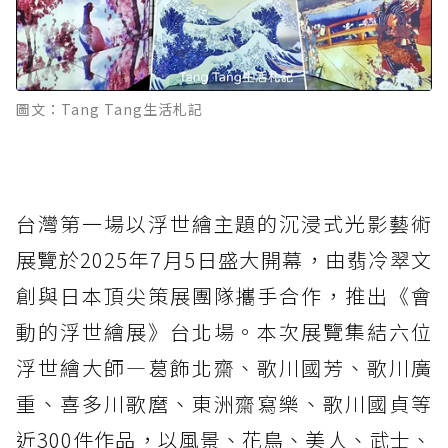
圖文：Tang Tang生活札記
台灣第一場以浮世繪主題的沉浸式光影藝術
展覽於2025年7月5日盛大開幕，由翡冷翠文
創與日本頂尖策展團隊攜手合作，推出《會
動的浮世繪展》台北場。本次展覽集結六位
浮世繪大師—葛飾北齋、歌川國芳、歌川廣
重、喜多川歌麿、東洲齋寫樂、歌川國貞等
近300件作品，以風景、花鳥、美人、武士、