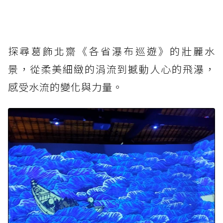
探尋葛飾北齋《各省瀑布巡遊》的壯麗水
景，從柔美細緻的涓流到撼動人心的飛瀑，
感受水流的變化與力量。