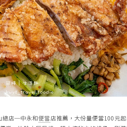
山總店─中永和
便當
店推薦，大份量便當100元