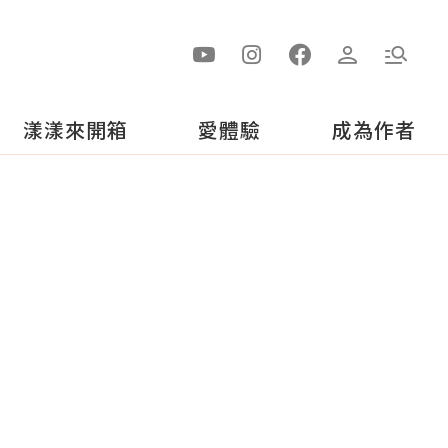
漾漾來開箱
愛體驗
成為作者