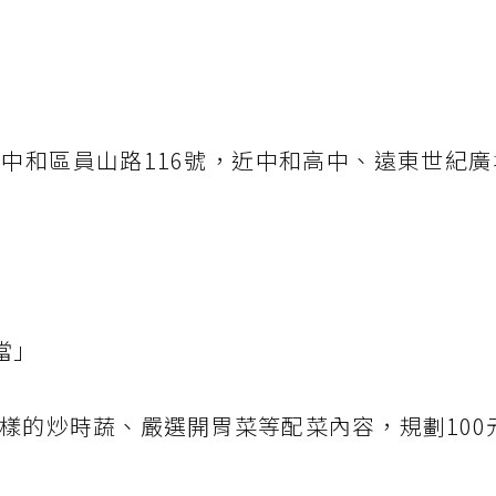
中和區員山路116號，近中和高中、遠東世紀廣
當」
的炒時蔬、嚴選開胃菜等配菜內容，規劃100元