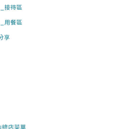
_接待區
_用餐區
分享
山總店菜單