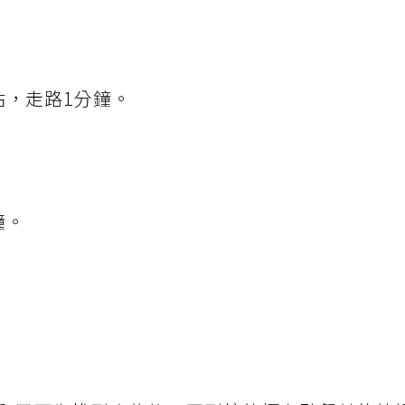
站，走路1分鐘。
。
鐘。