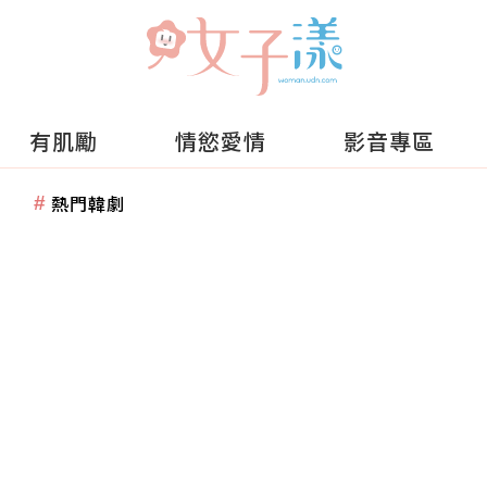
有肌勵
情慾愛情
影音專區
熱門韓劇