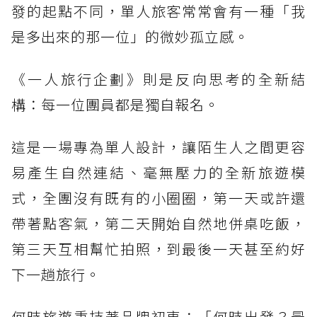
發的起點不同，單人旅客常常會有一種「我
是多出來的那一位」的微妙孤立感。
《一人旅行企劃》則是反向思考的全新結
構：每一位團員都是獨自報名。
這是一場專為單人設計，讓陌生人之間更容
易產生自然連結、毫無壓力的全新旅遊模
式，全團沒有既有的小圈圈，第一天或許還
帶著點客氣，第二天開始自然地併桌吃飯，
第三天互相幫忙拍照，到最後一天甚至約好
下一趟旅行。
何時旅遊秉持著品牌初衷：「何時出發？最