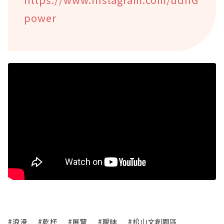
power
#浪漫
#乾杯
#展覽
#曖昧
#松山文創園區