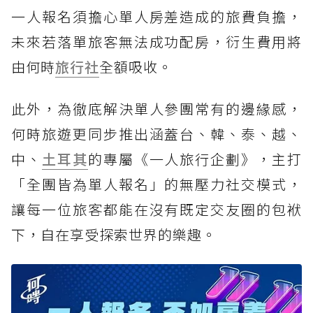
一人報名須擔心單人房差造成的旅費負擔，
未來若落單旅客無法成功配房，衍生費用將
由何時
旅行社
全額吸收。
此外，為徹底解決單人參團常有的邊緣感，
何時旅遊更同步推出涵蓋台、韓、泰、越、
中、
土耳其
的專屬《一人旅行企劃》，主打
「全團皆為單人報名」的無壓力社交模式，
讓每一位旅客都能在沒有既定交友圈的包袱
下，自在享受探索世界的樂趣。