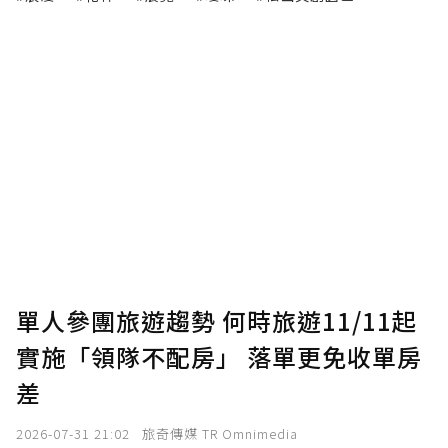
單人參團旅遊趨勢 何時旅遊11/11起
實施「領隊不配房」 落單更免收單房
差
2026-07-31 21:02
旅奇傳媒 TR Omnimedia