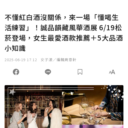
不懂紅白酒沒關係，來一場「懂喝生
活練習」！誠品韻藏風華酒展 6/19松
菸登場，女生最愛酒款推薦＋5大品酒
小知識
2025-06-19 17:12
女子漾／編輯周意軒