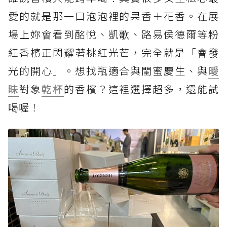
愛的就是那一口泡泡裡的果香＋花香。在展
場上妳會看到酩悅、凱歌、路易侯德爾等粉
紅香檳正閃耀著桃紅光芒，完全就是「會發
光的開心」。想找瓶適合與閨蜜慶生、與
曖
昧
對象
乾杯
的香檳？這裡選擇超多，還能試
喝喔！