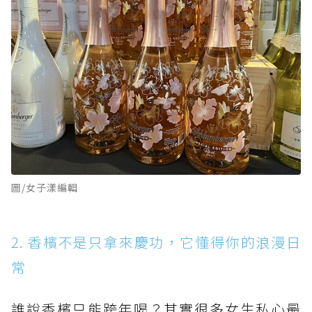
圖/女子漾編輯
2. 香檳不是只拿來慶功，它懂得你的浪漫日
常
誰說香檳只能跨年喝？其實很多女生私心最