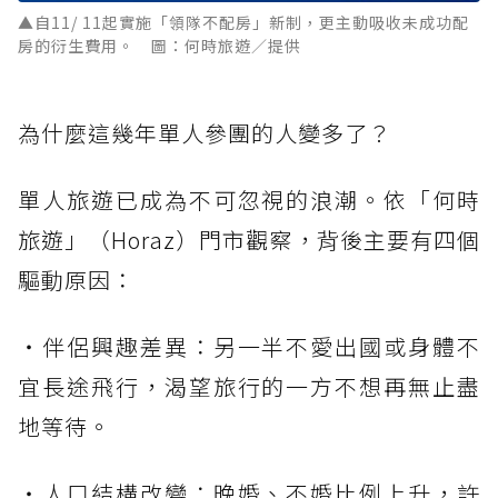
▲自11/ 11起實施「領隊不配房」新制，更主動吸收未成功配
房的衍生費用。 圖：何時旅遊／提供
為什麼這幾年單人參團的人變多了？
單人旅遊已成為不可忽視的浪潮。依「何時
旅遊」（Horaz）門市觀察，背後主要有四個
驅動原因：
・伴侶興趣差異：另一半不愛出國或身體不
宜長途飛行，渴望旅行的一方不想再無止盡
地等待。
・人口結構改變：晚婚、不婚比例上升，許