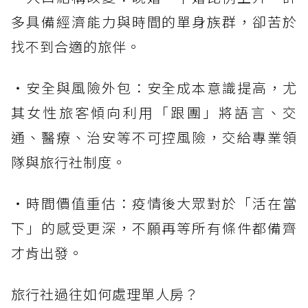
多具備經濟能力與時間的單身族群，卻苦於
找不到合適的旅伴。
・安全與風險外包：安全成本意識提高，尤
其女性旅客傾向利用「跟團」將語言、交
通、醫療、治安等不可控風險，交給專業領
隊與旅行社制度。
・時間價值重估：疫情後大眾對於「活在當
下」的感受更深，不願再等所有條件都備齊
才肯出發。
旅行社過往如何處理單人房？