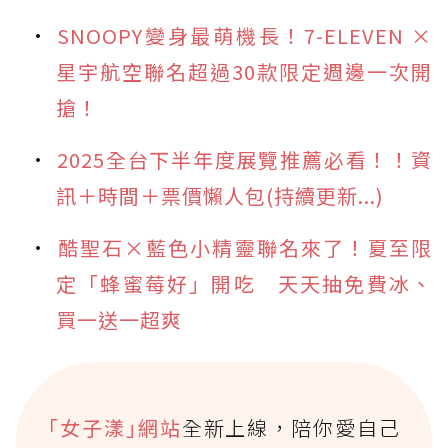
SNOOPY變身最萌機長！7-ELEVEN ×
星宇航空聯名超過30款限定週邊一次開
搶！
2025全台下半年度展覽推薦必看！！資
訊＋時間＋票價懶人包(持續更新...)
酷聖石×藍色小精靈聯名來了！夏至限
定「蜂蜜莓好」開吃 天天抽免費冰、
買一送一超爽
｢女子漾｣網站
全新上線，陪你愛自己