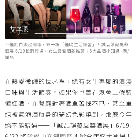
不懂紅白酒沒關係，來一場「懂喝生活練習」！誠品韻藏風華
酒展 6/19松菸登場，女生最愛酒款推薦＋5大品酒小知識~圖/
誠品
在熱愛微醺的世界裡，總有女生專屬的
浪漫
口味與生活節奏。如果你也曾在聚會上假裝
懂紅酒、在餐廳對著酒單苦惱不已、甚至單
純被氣泡酒瓶身的夢幻色彩燒到，那麼今年
絕不能錯過——「誠品韻藏風華酒展」6/19-
6/22 將於
松山文創園區
4 號倉庫盛大登場！