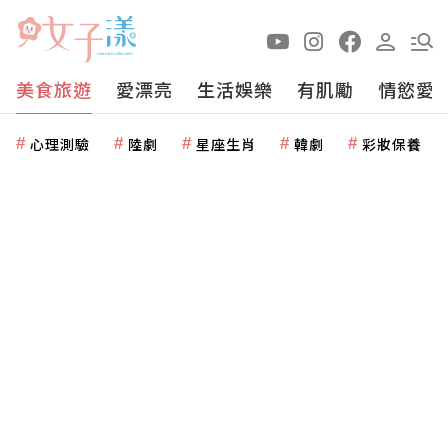
美食旅遊
愛漂亮
生活娛樂
有肌勵
情慾愛
心理測驗
陸劇
星座生肖
韓劇
彩妝保養