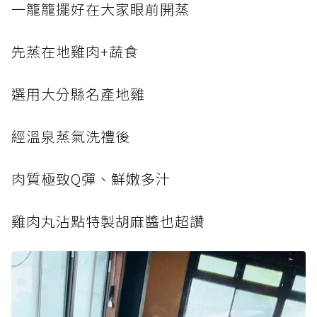
一籠籠擺好在大家眼前開蒸
先蒸在地雞肉+蔬食
選用大分縣名產地雞
經溫泉蒸氣洗禮後
肉質極致Q彈、鮮嫩多汁
雞肉丸沾點特製胡麻醬也超讚