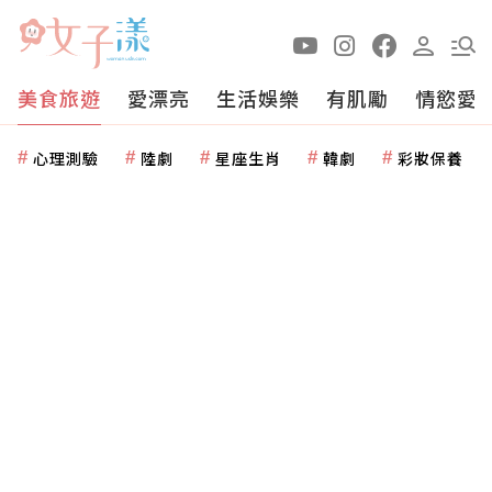
美食旅遊
愛漂亮
生活娛樂
有肌勵
情慾愛
心理測驗
陸劇
星座生肖
韓劇
彩妝保養