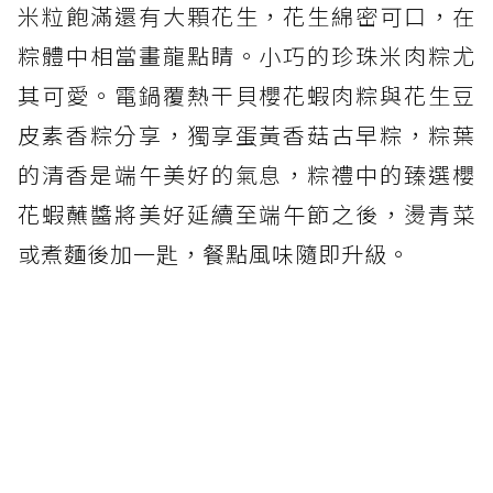
米粒飽滿還有大顆花生，花生綿密可口，在
粽體中相當畫龍點睛。小巧的珍珠米肉粽尤
其可愛。電鍋覆熱干貝櫻花蝦肉粽與花生豆
皮素香粽分享，獨享蛋黃香菇古早粽，粽葉
的清香是端午美好的氣息，粽禮中的臻選櫻
花蝦蘸醬將美好延續至端午節之後，燙青菜
或煮麵後加一匙，餐點風味隨即升級。