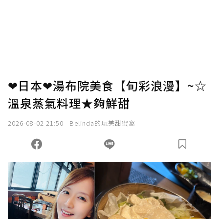
❤日本❤湯布院美食【旬彩浪漫】~☆
溫泉蒸氣料理★夠鮮甜
2026-08-02 21:50
Belinda的玩美甜蜜窩