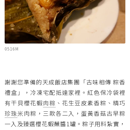
0516M
謝謝您準備的天成飯店集團「古味相傳 粽香
禮盒」，冷凍宅配抵達家裡。紅色保冷袋裡
有干貝櫻花蝦
肉粽
、花生豆皮素香粽、精巧
珍珠
米肉粽，三款各二入，蛋黃香菇古早粽
一入及臻選櫻花蝦蘸醬1罐。粽子用料紮實，