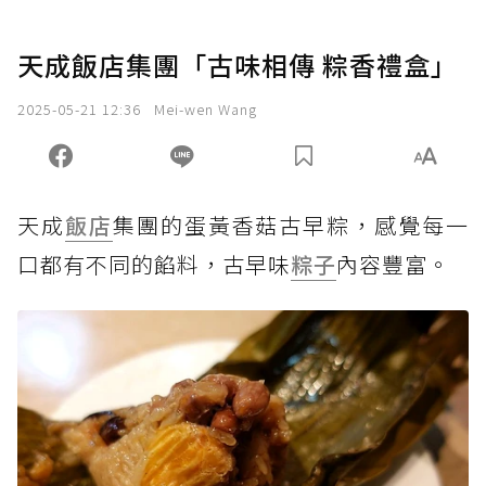
天成飯店集團「古味相傳 粽香禮盒」
2025-05-21 12:36
Mei-wen Wang
天成
飯店
集團的蛋黃香菇古早粽，感覺每一
口都有不同的餡料，古早味
粽子
內容豐富。