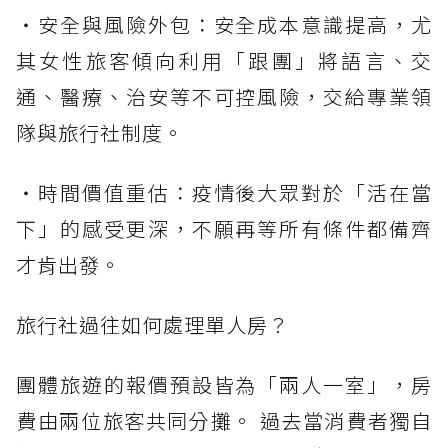
・安全與風險外包：安全成本意識提高，尤
其女性旅客傾向利用「跟團」將語言、交
通、醫療、治安等不可控風險，交給專業領
隊與旅行社制度。
・時間價值重估：疫情後大眾對於「活在當
下」的感受更深，不願再等所有條件都備齊
才肯出發。
旅行社過往如何處理單人房？
團體旅遊的報價預設皆為「兩人一室」，房
費由兩位旅客共同分攤。 過去當消費者獨自