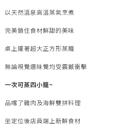
以天然溫泉高溫蒸氣烹煮
完美鎖住食材鮮甜的美味
桌上擺著超大正方形蒸籠
無論視覺還味覺均受震撼衝擊
一次可蒸四小籠~
品嚐了雞肉及海鮮雙拼料理
坐定位後店員端上新鮮食材