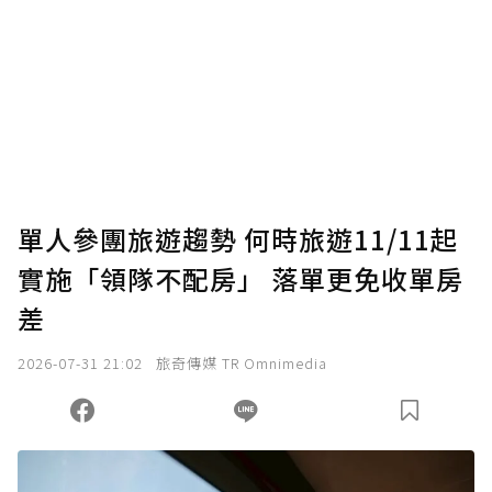
為了鼓勵作者持續創作更好的內容，會員可以
使用「贊助」功能實質回饋給喜愛的作者。可
將您認為適合的點數贈送給作者，一旦使用贊
助點數即不得撤銷，單筆贊助最低點數為30
點，最高點數沒有上限。
U 利點數 1 點 = NTD 1 元。
單人參團旅遊趨勢 何時旅遊11/11起
實施「領隊不配房」 落單更免收單房
確認送出
差
我已詳閱贊助說明，且同意站方的使用條款。
2026-07-31 21:02
旅奇傳媒 TR Omnimedia
您當前剩餘 U 利點數：
0
點；前往
購買點數