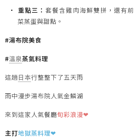
重點三：
套餐含雞肉海鮮雙拼，還有前
菜蒸蛋與甜點。
#湯布院美食
#
溫泉
蒸氣料理
這趟
日本
行整整下了五天雨
雨中漫步湯布院人氣金鱗湖
來到這家人氣餐廳
旬彩浪漫❤
主打
地獄蒸料理
❤