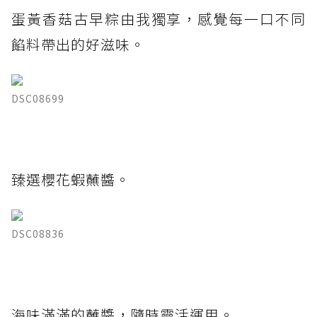
蛋黃香菇古早粽由我獨享，感覺每一口不同
餡料帶出的好滋味。
DSC08699
臻選櫻花蝦蘸醬。
DSC08836
海味滿滿的蘸醬，隨時靈活運用。