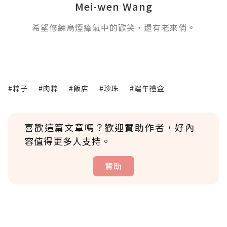
Mei-wen Wang
希望修練烏煙瘴氣中的歡笑，還有老來俏。
#粽子
#肉粽
#飯店
#珍珠
#端午禮盒
喜歡這篇文章嗎？歡迎贊助作者，好內
容值得更多人支持。
贊助
贊助說明