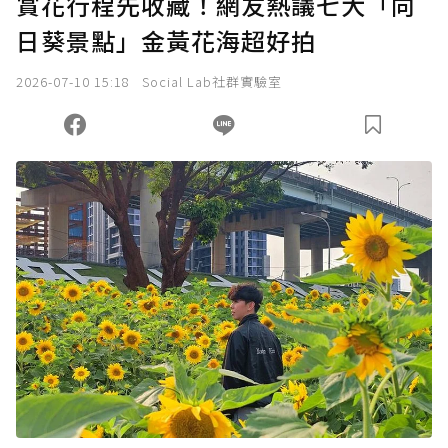
賞花行程先收藏！網友熱議七大「向
日葵景點」金黃花海超好拍
2026-07-10 15:18
Social Lab社群實驗室