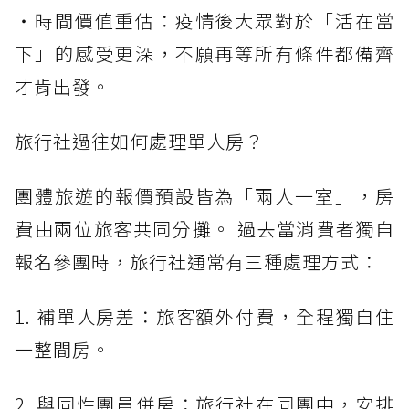
・時間價值重估：疫情後大眾對於「活在當
下」的感受更深，不願再等所有條件都備齊
才肯出發。
旅行社過往如何處理單人房？
團體旅遊的報價預設皆為「兩人一室」，房
費由兩位旅客共同分攤。 過去當消費者獨自
報名參團時，旅行社通常有三種處理方式：
1. 補單人房差：旅客額外付費，全程獨自住
一整間房。
2. 與同性團員併房：旅行社在同團中，安排