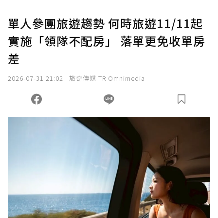
U 利點數 1 點 = NTD 1 元。
單人參團旅遊趨勢 何時旅遊11/11起
實施「領隊不配房」 落單更免收單房
確認送出
差
我已詳閱贊助說明，且同意站方的使用條款。
2026-07-31 21:02
旅奇傳媒 TR Omnimedia
您當前剩餘 U 利點數：
0
點；前往
購買點數