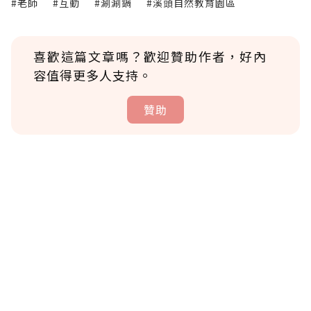
#老師
#互動
#涮涮鍋
#溪頭自然教育園區
喜歡這篇文章嗎？歡迎贊助作者，好內
容值得更多人支持。
贊助
贊助說明
為了鼓勵作者持續創作更好的內容，會員可以
使用「贊助」功能實質回饋給喜愛的作者。可
將您認為適合的點數贈送給作者，一旦使用贊
助點數即不得撤銷，單筆贊助最低點數為30
點，最高點數沒有上限。