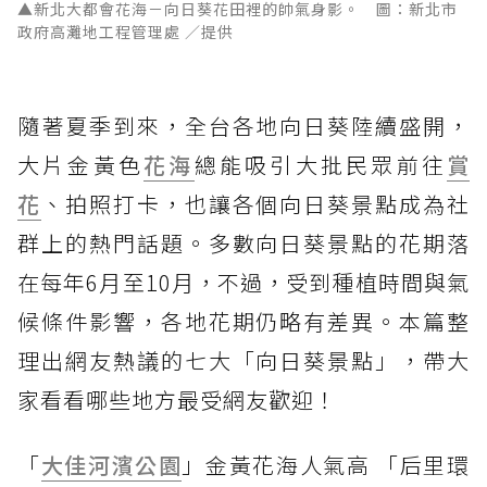
▲新北大都會花海－向日葵花田裡的帥氣身影。 圖：新北市
政府高灘地工程管理處 ／提供
隨著夏季到來，全台各地向日葵陸續盛開，
大片金黃色
花海
總能吸引大批民眾前往
賞
花
、拍照打卡，也讓各個向日葵景點成為社
群上的熱門話題。多數向日葵景點的花期落
在每年6月至10月，不過，受到種植時間與氣
候條件影響，各地花期仍略有差異。本篇整
理出網友熱議的七大「向日葵景點」，帶大
家看看哪些地方最受網友歡迎！
「
大佳河濱公園
」金黃花海人氣高 「后里環