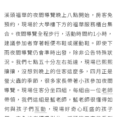
溪頭福華的夜間導覽晚上八點開始，房客免
預約，現場於大學樓下方的福華服務櫃台集
合。夜間導覽全程步行，活動時間約1小時，
建議參加者穿著輕便布鞋或運動鞋。即使下
雨夜間導覽仍會準時出發，除非公告特殊狀
況。我們七點五十分左右抵達，現場已熙熙
攘攘，沒想到晚上的住客這麼多，四月正是
螢火蟲的季節，很多家長帶著小孩參加夜間
導覽。現場住客分坐四組，每組由一位
老師
帶領，我們這組是藍老師，藍老師很懂得如
何與孩子們
互動
，現場好奇心旺盛的孩子