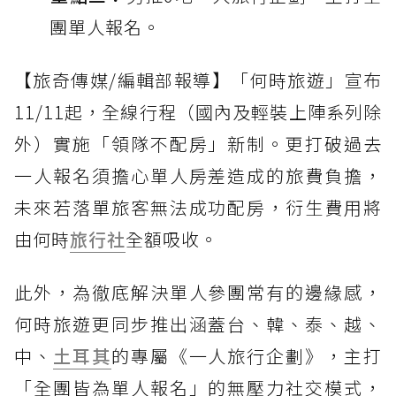
團單人報名。
【旅奇傳媒/編輯部報導】「何時旅遊」宣布
11/11起，全線行程（國內及輕裝上陣系列除
外）實施「領隊不配房」新制。更打破過去
一人報名須擔心單人房差造成的旅費負擔，
未來若落單旅客無法成功配房，衍生費用將
由何時
旅行社
全額吸收。
此外，為徹底解決單人參團常有的邊緣感，
何時旅遊更同步推出涵蓋台、韓、泰、越、
中、
土耳其
的專屬《一人旅行企劃》，主打
「全團皆為單人報名」的無壓力社交模式，