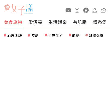
美食旅遊
愛漂亮
生活娛樂
有肌勵
情慾愛
心理測驗
陸劇
星座生肖
韓劇
彩妝保養