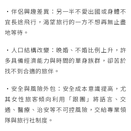
・伴侶興趣差異：另一半不愛出國或身體不
宜長途飛行，渴望旅行的一方不想再無止盡
地等待。
・人口結構改變：晚婚、不婚比例上升，許
多具備經濟能力與時間的單身族群，卻苦於
找不到合適的旅伴。
・安全與風險外包：安全成本意識提高，尤
其女性旅客傾向利用「跟團」將語言、交
通、醫療、治安等不可控風險，交給專業領
隊與旅行社制度。