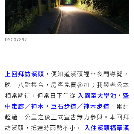
DSC07897
上回拜訪溪頭
，便知道溪頭福華夜間導覽，
晚上八點集合，房客免費參加；我與老公本
相當期待，但當日下午從
入園至大學池
，
空
中走廊／神木
，
巨石步道／神木步道
，累計
超過十公里之後正式宣告無力參與。本回拜
訪溪頭，抵達時雨勢不小，
入住溪頭福華漢