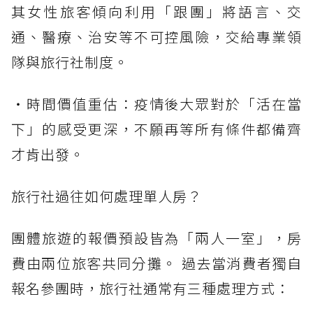
其女性旅客傾向利用「跟團」將語言、交
通、醫療、治安等不可控風險，交給專業領
隊與旅行社制度。
・時間價值重估：疫情後大眾對於「活在當
下」的感受更深，不願再等所有條件都備齊
才肯出發。
旅行社過往如何處理單人房？
團體旅遊的報價預設皆為「兩人一室」，房
費由兩位旅客共同分攤。 過去當消費者獨自
報名參團時，旅行社通常有三種處理方式：