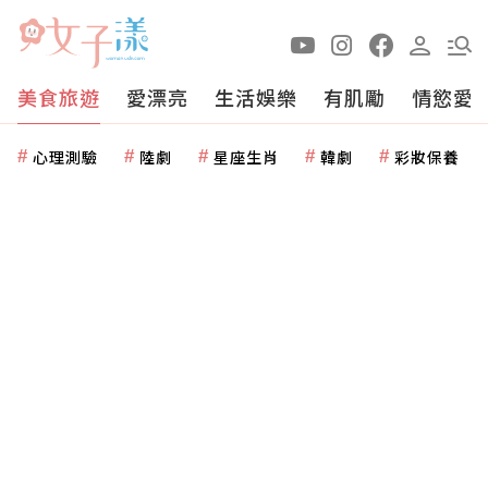
美食旅遊
愛漂亮
生活娛樂
有肌勵
情慾愛
心理測驗
陸劇
星座生肖
韓劇
彩妝保養