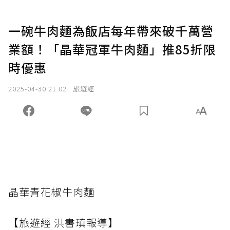
一碗牛肉麵為飯店每年帶來破千萬營
業額！「晶華冠軍牛肉麵」推85折限
時優惠
2025-04-30 21:02
旅遊經
晶華青花椒牛肉麵
【旅遊經 洪書瑱報導】