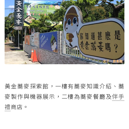
黃金蕎麥探索館，一樓有蕎麥知識介紹、蕎
麥製作與機器展示，二樓為蕎麥餐廳及
伴手
禮
商店。