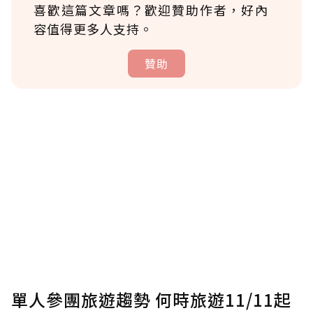
喜歡這篇文章嗎？歡迎贊助作者，好內
容值得更多人支持。
贊助
贊助說明
為了鼓勵作者持續創作更好的內容，會員可以
使用「贊助」功能實質回饋給喜愛的作者。可
將您認為適合的點數贈送給作者，一旦使用贊
助點數即不得撤銷，單筆贊助最低點數為30
點，最高點數沒有上限。
U 利點數 1 點 = NTD 1 元。
單人參團旅遊趨勢 何時旅遊11/11起