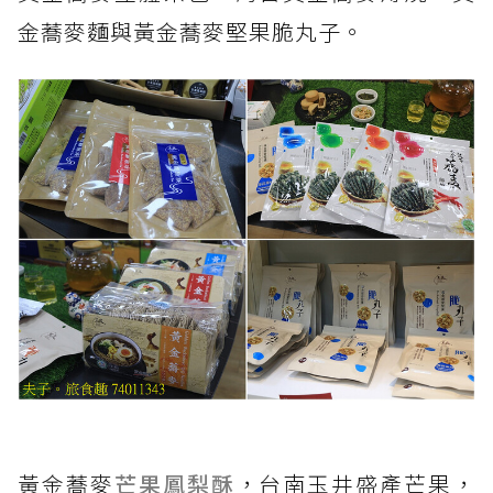
金蕎麥麵與黃金蕎麥堅果脆丸子。
黃金蕎麥
芒果
鳳梨酥
，台南玉井盛產芒果，