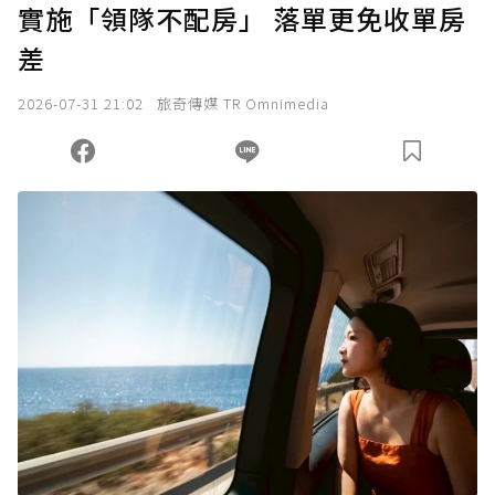
實施「領隊不配房」 落單更免收單房
確認送出
差
我已詳閱贊助說明，且同意站方的使用條款。
2026-07-31 21:02
旅奇傳媒 TR Omnimedia
您當前剩餘 U 利點數：
0
點；前往
購買點數