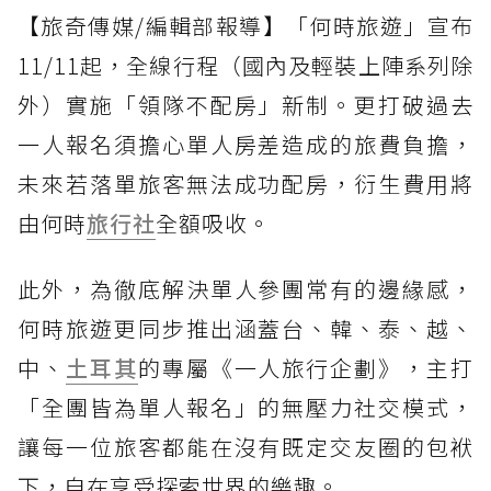
【旅奇傳媒/編輯部報導】「何時旅遊」宣布
11/11起，全線行程（國內及輕裝上陣系列除
外）實施「領隊不配房」新制。更打破過去
一人報名須擔心單人房差造成的旅費負擔，
未來若落單旅客無法成功配房，衍生費用將
由何時
旅行社
全額吸收。
此外，為徹底解決單人參團常有的邊緣感，
何時旅遊更同步推出涵蓋台、韓、泰、越、
中、
土耳其
的專屬《一人旅行企劃》，主打
「全團皆為單人報名」的無壓力社交模式，
讓每一位旅客都能在沒有既定交友圈的包袱
下，自在享受探索世界的樂趣。