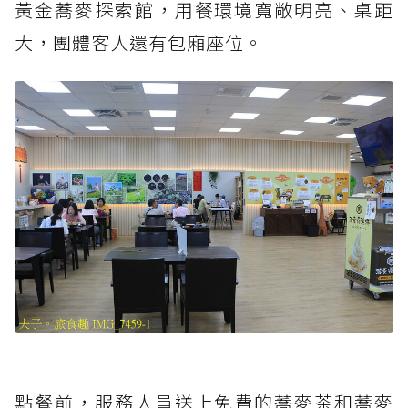
黃金蕎麥探索館，用餐環境寬敞明亮、桌距
大，團體客人還有包廂座位。
點餐前，服務人員送上免費的蕎麥茶和蕎麥