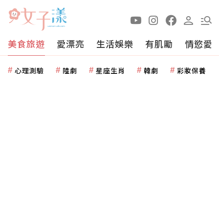
美食旅遊
愛漂亮
生活娛樂
有肌勵
情慾愛
心理測驗
陸劇
星座生肖
韓劇
彩妝保養