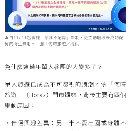
▲自11/ 11起實施「領隊不配房」新制，更主動吸收未成功配
房的衍生費用。 圖：何時旅遊／提供
為什麼這幾年單人參團的人變多了？
單人旅遊已成為不可忽視的浪潮。依「何時
旅遊」（Horaz）門市觀察，背後主要有四個
驅動原因：
・伴侶興趣差異：另一半不愛出國或身體不