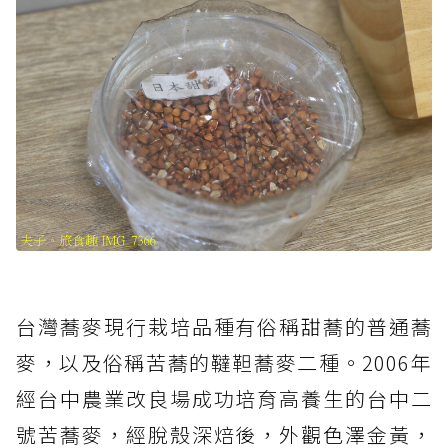
台灣蕎麥現行栽培品種有俗稱甜蕎的普通蕎
麥，以及俗稱苦蕎的韃靼蕎麥二種。2006年
經台中農業改良場成功培育高養生的台中二
號苦蕎麥，經脫殼深焙後，外觀色澤金黃，