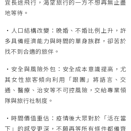
宜長途飛行，渴望旅行的一方不想再無止盡
地等待。
・人口結構改變：晚婚、不婚比例上升，許
多具備經濟能力與時間的單身族群，卻苦於
找不到合適的旅伴。
・安全與風險外包：安全成本意識提高，尤
其女性旅客傾向利用「跟團」將語言、交
通、醫療、治安等不可控風險，交給專業領
隊與旅行社制度。
・時間價值重估：疫情後大眾對於「活在當
下」的感受更深，不願再等所有條件都備齊