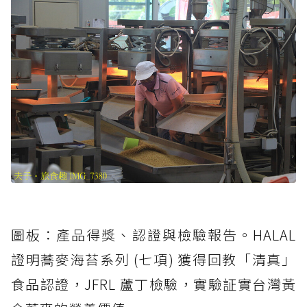
圖板：產品得獎、認證與檢驗報告。HALAL
證明蕎麥海苔系列 (七項) 獲得回教「清真」
食品認證，JFRL 蘆丁檢驗，實驗証實台灣黃