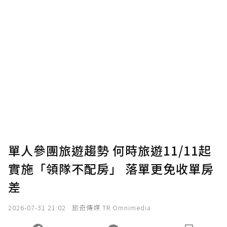
贊助說明
為了鼓勵作者持續創作更好的內容，會員可以
使用「贊助」功能實質回饋給喜愛的作者。可
將您認為適合的點數贈送給作者，一旦使用贊
助點數即不得撤銷，單筆贊助最低點數為30
點，最高點數沒有上限。
U 利點數 1 點 = NTD 1 元。
單人參團旅遊趨勢 何時旅遊11/11起
實施「領隊不配房」 落單更免收單房
確認送出
差
我已詳閱贊助說明，且同意站方的使用條款。
2026-07-31 21:02
旅奇傳媒 TR Omnimedia
您當前剩餘 U 利點數：
0
點；前往
購買點數