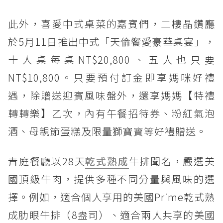
此外，喜愛中式桌菜的嘉賓們，二樓晶鑽廳
於5月11日推出中式「天倫饗愛豪華桌宴」，
十人桌每桌NT$20,800、五人也只要
NT$10,800。只要預付訂金即享媽咪好禮
遇，除贈送迎賓風味盤外，還享媽媽【特禮
轉轉樂】乙次，內有午餐招待券、粉紅氣泡
酒、母親節蛋糕及限量獅寶寶等好禮贈送。
青庭餐廳以28天
乾式熟成
牛排聞名，嚴選美
國頂級牛肉，提供多種不同分量與風味的選
擇。例如，適合個人享用的美國Prime乾式熟
成肋眼牛排（8盎司）、適合兩人共享的美國