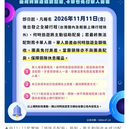
▲自11/ 11起實施「領隊不配房」新制，更主動吸收未成功配