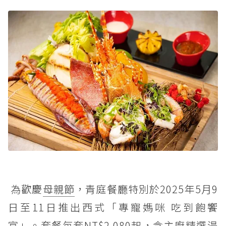
為歡慶
母親節
，青庭餐廳特別於2025年5月9
日至11日推出西式「專寵媽咪 吃到飽饗
宴」。套餐每套NT$2,080起，含主廚精選湯