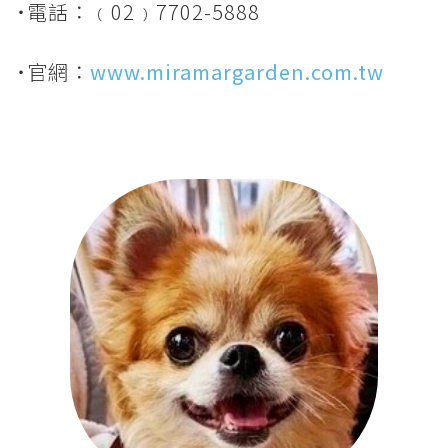
˙電話：﹙02﹚7702-5888
˙官網：
www.miramargarden.com.tw