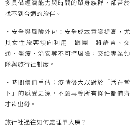
多具備經濟能力與時間的單身族群，卻苦於
找不到合適的旅伴。
・安全與風險外包：安全成本意識提高，尤
其女性旅客傾向利用「跟團」將語言、交
通、醫療、治安等不可控風險，交給專業領
隊與旅行社制度。
・時間價值重估：疫情後大眾對於「活在當
下」的感受更深，不願再等所有條件都備齊
才肯出發。
旅行社過往如何處理單人房？