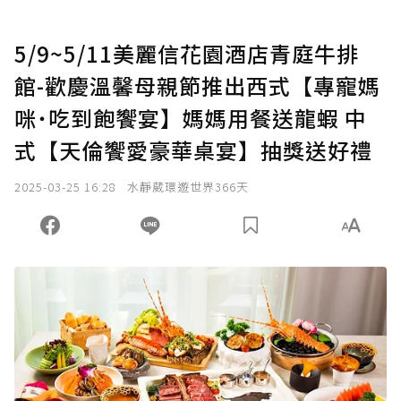
5/9~5/11美麗信花園酒店青庭牛排
館-歡慶溫馨母親節推出西式【專寵媽
咪˙吃到飽饗宴】媽媽用餐送龍蝦 中
式【天倫饗愛豪華桌宴】抽獎送好禮
2025-03-25 16:28
水靜葳環遊世界366天