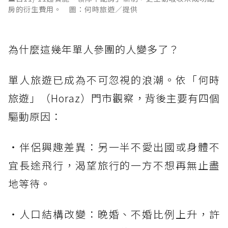
房的衍生費用。 圖：何時旅遊／提供
為什麼這幾年單人參團的人變多了？
單人旅遊已成為不可忽視的浪潮。依「何時
旅遊」（Horaz）門市觀察，背後主要有四個
驅動原因：
・伴侶興趣差異：另一半不愛出國或身體不
宜長途飛行，渴望旅行的一方不想再無止盡
地等待。
・人口結構改變：晚婚、不婚比例上升，許