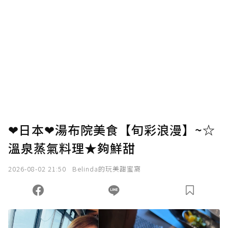
❤日本❤湯布院美食【旬彩浪漫】~☆
溫泉蒸氣料理★夠鮮甜
2026-08-02 21:50
Belinda的玩美甜蜜窩