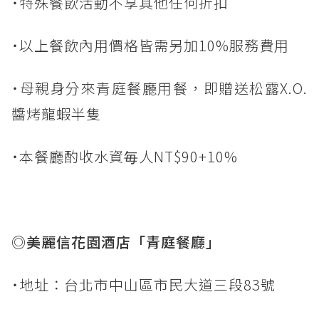
˙特殊餐飲活動不享其他任何折扣
˙以上餐飲內用價格皆需另加10%服務費用
˙母親身分來青庭餐廳用餐，即贈送松露X.O.
醬烤龍蝦半隻
˙本餐廳酌收水資毎人NT$90+10%
◎美麗信花園酒店「青庭餐廳」
˙地址：台北市中山區市民大道三段83號