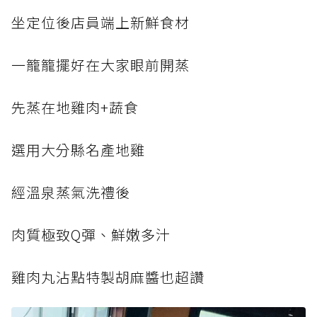
坐定位後店員端上新鮮食材
一籠籠擺好在大家眼前開蒸
先蒸在地雞肉+蔬食
選用大分縣名產地雞
經溫泉蒸氣洗禮後
肉質極致Q彈、鮮嫩多汁
雞肉丸沾點特製胡麻醬也超讚