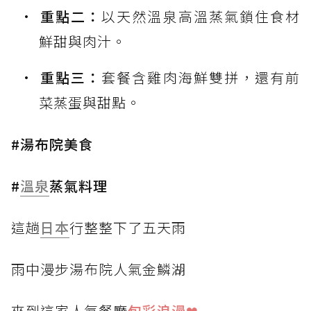
重點二：
以天然溫泉高溫蒸氣鎖住食材
鮮甜與肉汁。
重點三：
套餐含雞肉海鮮雙拼，還有前
菜蒸蛋與甜點。
#湯布院美食
#
溫泉
蒸氣料理
這趟
日本
行整整下了五天雨
雨中漫步湯布院人氣金鱗湖
來到這家人氣餐廳
旬彩浪漫❤