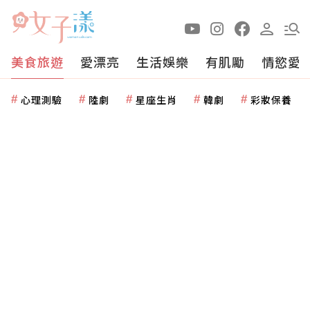
美食旅遊
愛漂亮
生活娛樂
有肌勵
情慾愛
心理測驗
陸劇
星座生肖
韓劇
彩妝保養