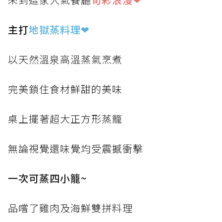
主打
地獄蒸料理
❤
以天然溫泉高溫蒸氣烹煮
完美鎖住食材鮮甜的美味
桌上擺著超大正方形蒸籠
無論視覺還味覺均受震撼衝擊
一次可蒸四小籠~
品嚐了雞肉及海鮮雙拼料理