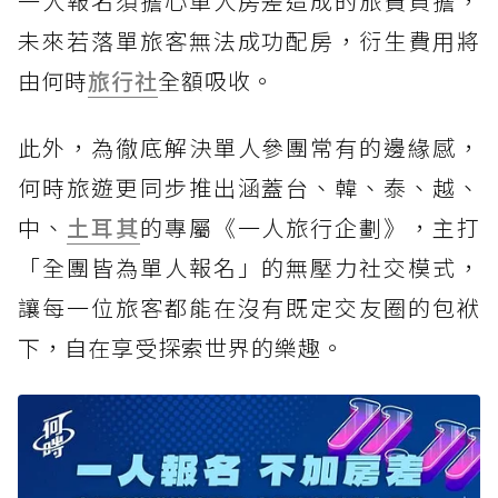
一人報名須擔心單人房差造成的旅費負擔，
未來若落單旅客無法成功配房，衍生費用將
由何時
旅行社
全額吸收。
此外，為徹底解決單人參團常有的邊緣感，
何時旅遊更同步推出涵蓋台、韓、泰、越、
中、
土耳其
的專屬《一人旅行企劃》，主打
「全團皆為單人報名」的無壓力社交模式，
讓每一位旅客都能在沒有既定交友圈的包袱
下，自在享受探索世界的樂趣。