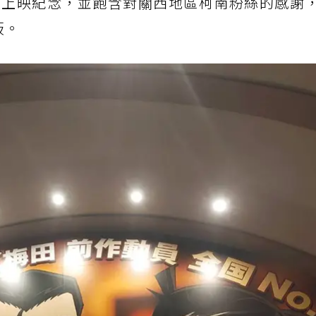
上映紀念，並飽含對關西地區柯南粉絲的感謝，
板。