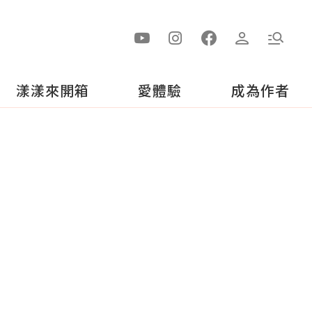
漾漾來開箱
愛體驗
成為作者