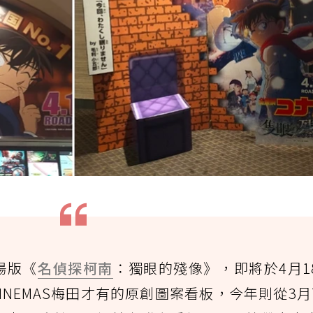
場版《
名偵探柯南
：獨眼的殘像》，即將於4月1
CINEMAS梅田才有的原創圖案看板，今年則從3月