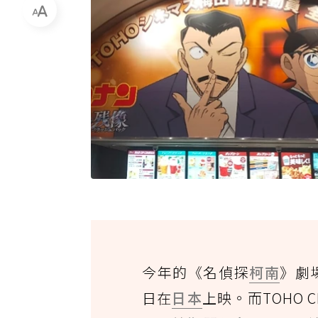
今年的《名偵探
柯南
》劇
日在
日本
上映。而TOHO 