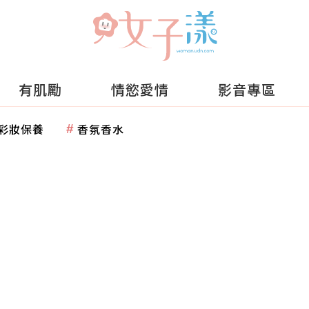
有肌勵
情慾愛情
影音專區
彩妝保養
香氛香水