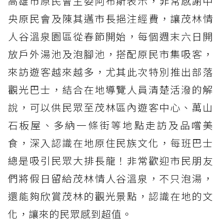
高雄市原民會主委阿布斯表示，非常感謝中
央原民會及陳其邁市長挹注經費，讓茂林情
人谷溫泉園區從春節開始，每個週末六日開
放戶外湯池及泡腳池，搭配原民市集吸客，
來訪遊客越來越多，尤其此次特別推出部落
觀光巴士，結合在地導覽人員清楚活潑的解
說，可以供民眾至茂林區內遊客中心、萬山
石板屋、多納一條街等地點走訪及品嚐美
食，深入認識在地原住民族文化，每班巴士
總是吸引民眾大排長龍！非常歡迎市民朋友
們將假日留給茂林情人谷溫泉，不只泡湯，
還能夠欣賞茂林的觀光景點，認識在地的文
化，讓來的民眾感到超值。