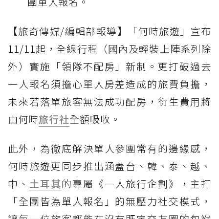
團單人報名。
【旅奇傳媒/編輯部報導】「何時旅遊」宣布
11/11起，全線行程（國內及輕裝上陣系列除
外）實施「領隊不配房」新制。更打破過去
一人報名須擔心單人房差造成的旅費負擔，
未來若落單旅客無法成功配房，衍生費用將
由何時
旅行社
全額吸收。
此外，為徹底解決單人參團常有的邊緣感，
何時旅遊更同步推出涵蓋台、韓、泰、越、
中、
土耳其
的專屬《一人旅行企劃》，主打
「全團皆為單人報名」的無壓力社交模式，
讓每一位旅客都能在沒有既定交友圈的包袱