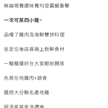
無論視覺還味覺均受震撼衝擊
一次可蒸四小籠~
品嚐了雞肉及海鮮雙拼料理
坐定位後店員端上新鮮食材
一籠籠擺好在大家眼前開蒸
先蒸在地雞肉+蔬食
選用大分縣名產地雞
經溫泉蒸氣洗禮後