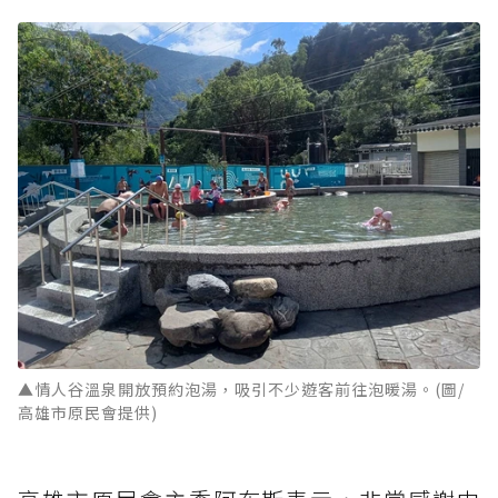
▲情人谷溫泉開放預約泡湯，吸引不少遊客前往泡暖湯。(圖/
高雄市原民會提供)