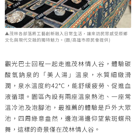
▲茂林各部落將工藝創新融入日常生活，讓來訪民眾感受原鄉
文化與現代交融的獨特魅力。(圖/高雄市原民會提供)
觀光巴士回程一起走進茂林情人谷，體驗碳
酸氫鈉泉的「美人湯」溫泉，水質細緻滑
潤，泉水溫度約42°C，能舒緩疲勞、促進血
液循環。園區內設有兩座溫泉熱池、一座常
溫冷池及泡腳池，最推薦的體驗是戶外大眾
池，四周綠意盎然，邊泡湯邊仰望紫斑蝶飛
舞，這樣的奇景僅在茂林情人谷。