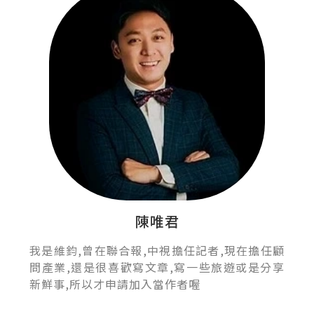
陳唯君
我是維鈞,曾在聯合報,中視擔任記者,現在擔任顧
問產業,還是很喜歡寫文章,寫一些旅遊或是分享
新鮮事,所以才申請加入當作者喔