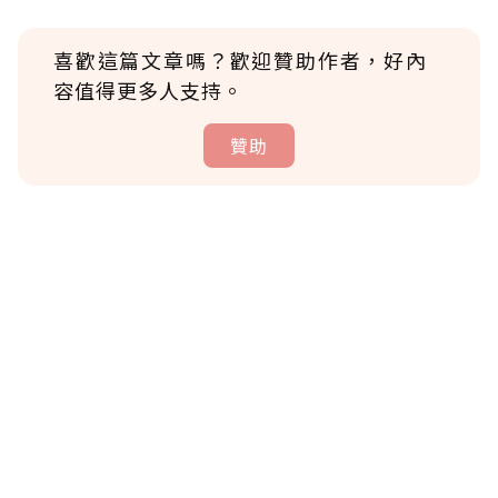
喜歡這篇文章嗎？歡迎贊助作者，好內
容值得更多人支持。
贊助
贊助說明
為了鼓勵作者持續創作更好的內容，會員可以
使用「贊助」功能實質回饋給喜愛的作者。可
將您認為適合的點數贈送給作者，一旦使用贊
助點數即不得撤銷，單筆贊助最低點數為30
點，最高點數沒有上限。