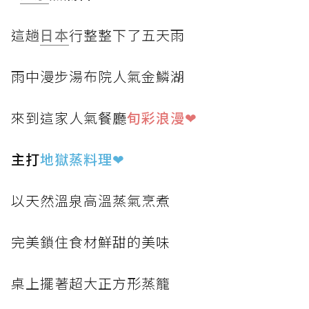
這趟
日本
行整整下了五天雨
雨中漫步湯布院人氣金鱗湖
來到這家人氣餐廳
旬彩浪漫❤
主打
地獄蒸料理
❤
以天然溫泉高溫蒸氣烹煮
完美鎖住食材鮮甜的美味
桌上擺著超大正方形蒸籠