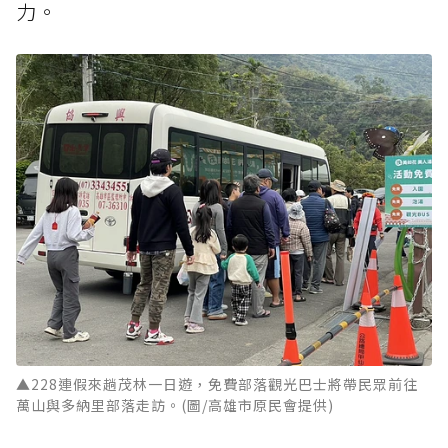
力。
▲228連假來趟茂林一日遊，免費部落觀光巴士將帶民眾前往
萬山與多納里部落走訪。(圖/高雄市原民會提供)