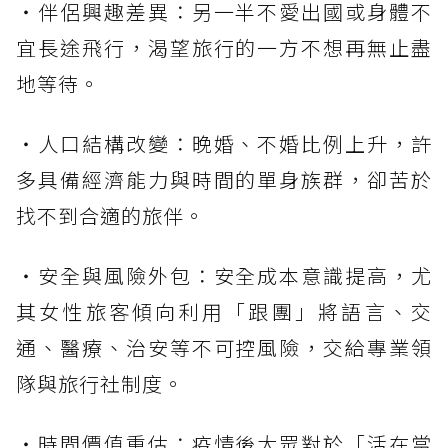
・伴侶興趣差異：另一半不愛出國或身體不
宜長途飛行，渴望旅行的一方不想再無止盡
地等待。
・人口結構改變：晚婚、不婚比例上升，許
多具備經濟能力與時間的單身族群，卻苦於
找不到合適的旅伴。
・安全與風險外包：安全成本意識提高，尤
其女性旅客傾向利用「跟團」將語言、交
通、醫療、治安等不可控風險，交給專業領
隊與旅行社制度。
・時間價值重估：疫情後大眾對於「活在當