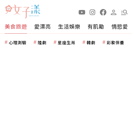
美食旅遊
愛漂亮
生活娛樂
有肌勵
情慾愛
心理測驗
陸劇
星座生肖
韓劇
彩妝保養