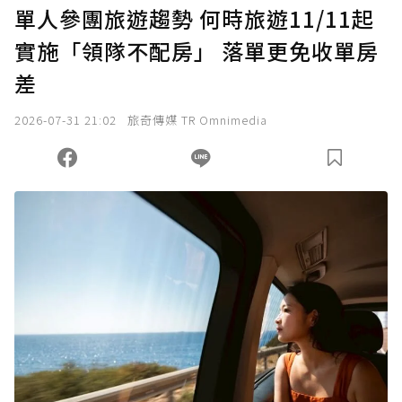
U 利點數 1 點 = NTD 1 元。
單人參團旅遊趨勢 何時旅遊11/11起
實施「領隊不配房」 落單更免收單房
確認送出
差
我已詳閱贊助說明，且同意站方的使用條款。
2026-07-31 21:02
旅奇傳媒 TR Omnimedia
您當前剩餘 U 利點數：
0
點；前往
購買點數