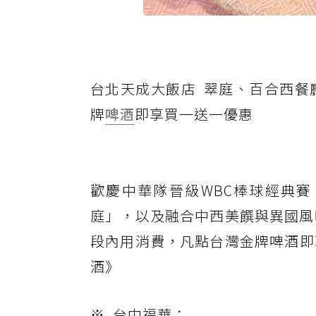
台北天成大飯店 翠庭、百合西餐
牌
啤酒
即享買一送一優惠
歡慶中華隊晉級WBC棒球經典
庭」，以及融合中西美饌與異國風
段內用消費，凡點台灣金牌啤酒即
酒》
※. 台中福華：