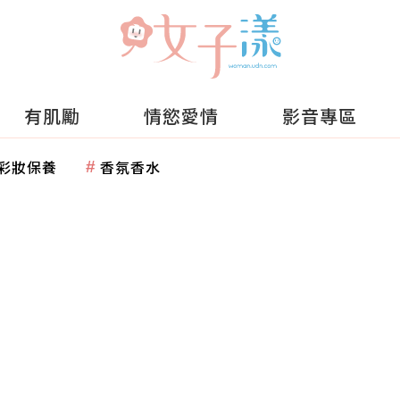
有肌勵
情慾愛情
影音專區
彩妝保養
香氛香水