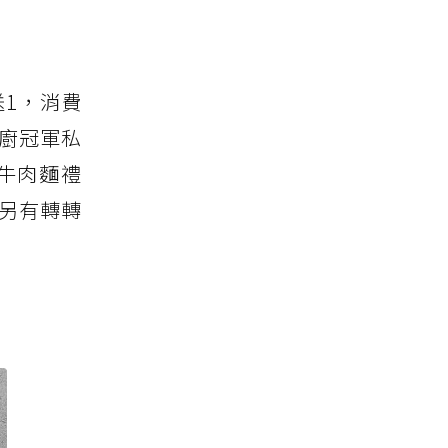
送1，消費
主廚冠軍私
福牛肉麵禮
場另有轉轉