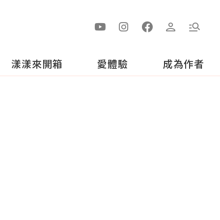
漾漾來開箱
愛體驗
成為作者