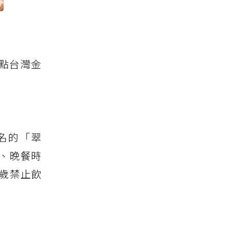
點台灣金
名的「翠
、晚餐時
歲禁止飲