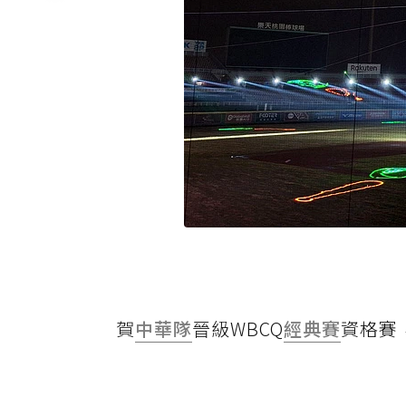
賀
中華隊
晉級WBCQ
經典賽
資格賽