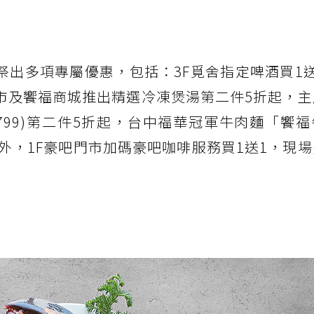
祭出多項專屬優惠，包括：3F覓舍指定啤酒買1
吧門市及饗福商城推出精選冷凍煲湯第二件5折起，
799)第二件5折起，台中福華冠軍牛肉麵「饗
，此外，1F豪吧門市加碼豪吧咖啡服務買1送1，現