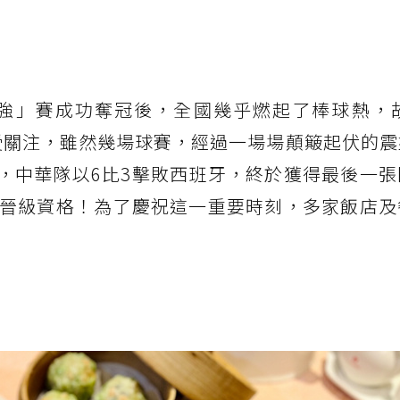
2 強」賽成功奪冠後，全國幾乎燃起了棒球熱，故
備受關注，雖然幾場球賽，經過一場場顛簸起伏的
晚，中華隊以6比3擊敗西班牙，終於獲得最後一
晉級資格！為了慶祝這一重要時刻，多家飯店及