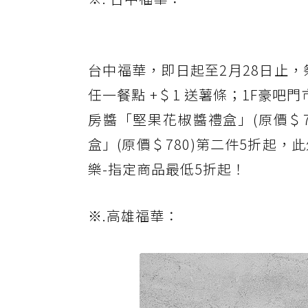
台中福華，即日起至2月28日止，
任一餐點 +＄1 送薯條；1F豪
房醬「堅果花椒醬禮盒」(原價＄
盒」(原價＄780)第二件5折起
樂-指定商品最低5折起！
※.高雄福華：