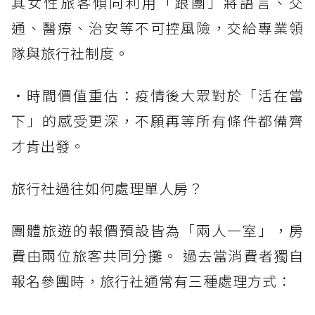
其女性旅客傾向利用「跟團」將語言、交
通、醫療、治安等不可控風險，交給專業領
隊與旅行社制度。
・時間價值重估：疫情後大眾對於「活在當
下」的感受更深，不願再等所有條件都備齊
才肯出發。
旅行社過往如何處理單人房？
團體旅遊的報價預設皆為「兩人一室」，房
費由兩位旅客共同分攤。 過去當消費者獨自
報名參團時，旅行社通常有三種處理方式：