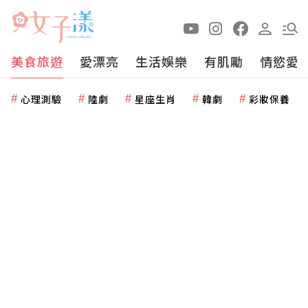
美食旅遊
愛漂亮
生活娛樂
有肌勵
情慾愛
心理測驗
陸劇
星座生肖
韓劇
彩妝保養