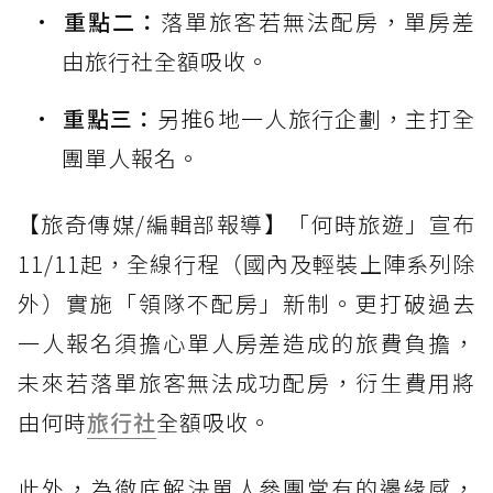
重點二：
落單旅客若無法配房，單房差
由旅行社全額吸收。
重點三：
另推6地一人旅行企劃，主打全
團單人報名。
【旅奇傳媒/編輯部報導】「何時旅遊」宣布
11/11起，全線行程（國內及輕裝上陣系列除
外）實施「領隊不配房」新制。更打破過去
一人報名須擔心單人房差造成的旅費負擔，
未來若落單旅客無法成功配房，衍生費用將
由何時
旅行社
全額吸收。
此外，為徹底解決單人參團常有的邊緣感，