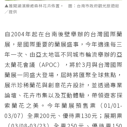
▲雅聞湖濱療癒森林花卉佈置。 圖：台南市政府觀光旅遊局
／提供
自2004年起在台南後壁舉辦的台灣國際蘭
展，是國際重要的蘭展盛事，今年適逢每三
年一次、由亞太地區不同城市輪流舉辦的亞
太蘭花會議（APOC），將於3月與台灣國際
蘭展一同盛大登場，屆時將匯聚全球焦點，
展示珍稀蘭花與創意花卉設計，並透過專業
論壇、花卉市集以及互動體驗，帶領遊客探
索蘭花之美。今年蘭展預售票（01/01-
03/07）全票200元、優待票130元；展期票
（03/08-03/23）全票250元、優待票150