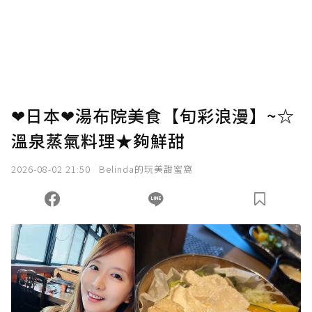
❤日本❤湯布院美食【旬彩浪漫】~☆
溫泉蒸氣料理★夠鮮甜
2026-08-02 21:50
Belinda的玩美甜蜜窩