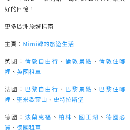
好的回憶！
更多歐洲旅遊指南
主頁：
Mimi韓的旅遊生活
英國：
倫敦自由行
、
倫敦景點
、
倫敦住哪
裡
、
英國租車
法國：
巴黎自由行
、
巴黎景點
、
巴黎住哪
裡
、
聖米歇爾山
、
史特拉斯堡
德國：
法蘭克福
、
柏林
、
國王湖
、
德國必
買
、
德國租車