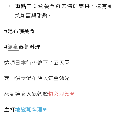
重點三：
套餐含雞肉海鮮雙拼，還有前
菜蒸蛋與甜點。
#湯布院美食
#
溫泉
蒸氣料理
這趟
日本
行整整下了五天雨
雨中漫步湯布院人氣金鱗湖
來到這家人氣餐廳
旬彩浪漫❤
主打
地獄蒸料理
❤