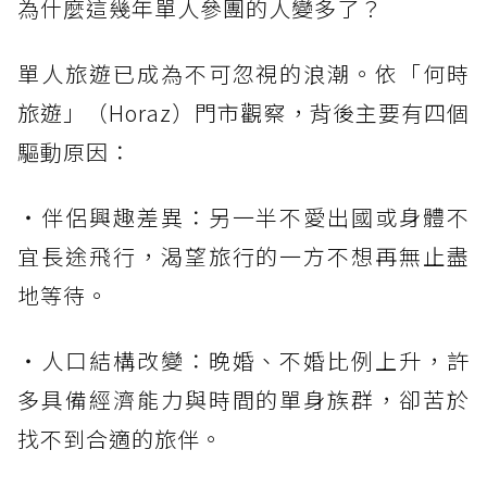
為什麼這幾年單人參團的人變多了？
單人旅遊已成為不可忽視的浪潮。依「何時
旅遊」（Horaz）門市觀察，背後主要有四個
驅動原因：
・伴侶興趣差異：另一半不愛出國或身體不
宜長途飛行，渴望旅行的一方不想再無止盡
地等待。
・人口結構改變：晚婚、不婚比例上升，許
多具備經濟能力與時間的單身族群，卻苦於
找不到合適的旅伴。