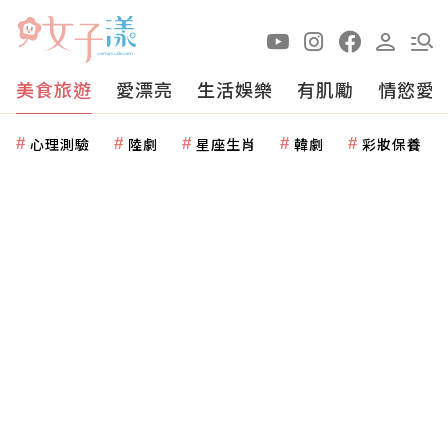
美食旅遊
愛漂亮
生活娛樂
有肌勵
情慾愛
心理測驗
陸劇
星座生肖
韓劇
彩妝保養