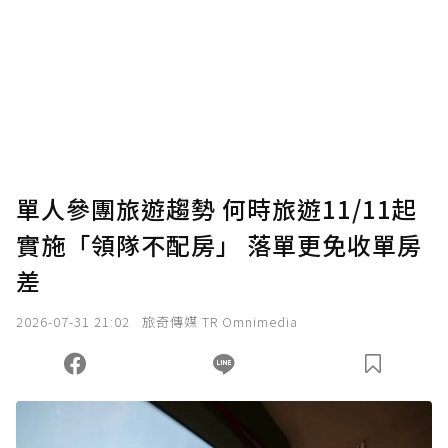
為了鼓勵作者持續創作更好的內容，會員可以
使用「贊助」功能實質回饋給喜愛的作者。可
將您認為適合的點數贈送給作者，一旦使用贊
助點數即不得撤銷，單筆贊助最低點數為30
點，最高點數沒有上限。
U 利點數 1 點 = NTD 1 元。
單人參團旅遊趨勢 何時旅遊11/11起
實施「領隊不配房」 落單更免收單房
確認送出
差
我已詳閱贊助說明，且同意站方的使用條款。
2026-07-31 21:02
旅奇傳媒 TR Omnimedia
您當前剩餘 U 利點數：
0
點；前往
購買點數