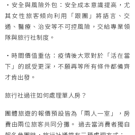
・安全與風險外包：安全成本意識提高，尤
其女性旅客傾向利用「跟團」將語言、交
通、醫療、治安等不可控風險，交給專業領
隊與旅行社制度。
・時間價值重估：疫情後大眾對於「活在當
下」的感受更深，不願再等所有條件都備齊
才肯出發。
旅行社過往如何處理單人房？
團體旅遊的報價預設皆為「兩人一室」，房
費由兩位旅客共同分攤。 過去當消費者獨自
報名參團時，旅行社通常有三種處理方式：