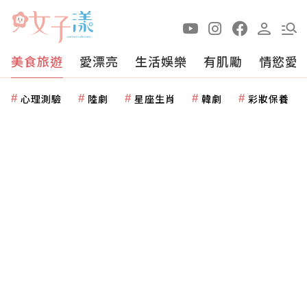
美食旅遊
愛漂亮
生活娛樂
有肌勵
情慾愛
心理測驗
陸劇
星座生肖
韓劇
彩妝保養