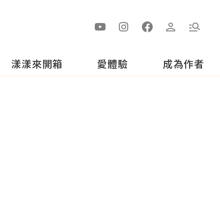
漾漾來開箱
愛體驗
成為作者