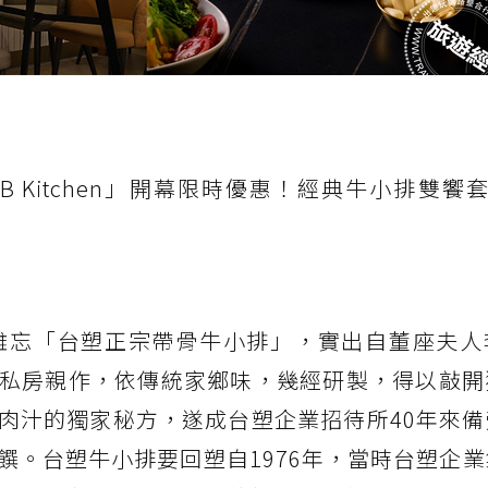
B Kitchen」開幕限時優惠！經典牛小排雙饗套
難忘「台塑正宗帶骨牛小排」，實出自董座夫人
私房親作，依傳統家鄉味，幾經研製，得以敲開
肉汁的獨家秘方，遂成台塑企業招待所40年來備
饌。台塑牛小排要回塑自1976年，當時台塑企