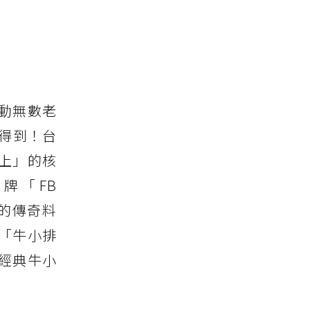
動無數老
得到！台
至上」的核
品牌「FB
所的傳奇料
「牛小排
經典牛小