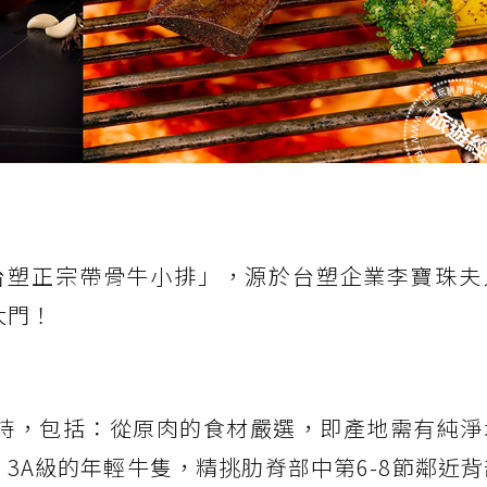
台塑正宗帶骨牛小排」，源於台塑企業李寶珠夫
大門！
持，包括：從原肉的食材嚴選，即產地需有純淨
e 3A級的年輕牛隻，精挑肋脊部中第6-8節鄰近