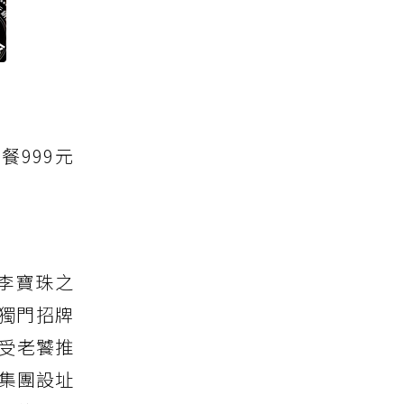
餐999元
李寶珠之
獨門招牌
受老饕推
業集團設址