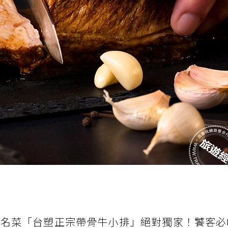
奇名菜「台塑正宗帶骨牛小排」絕對獨家！饕客必