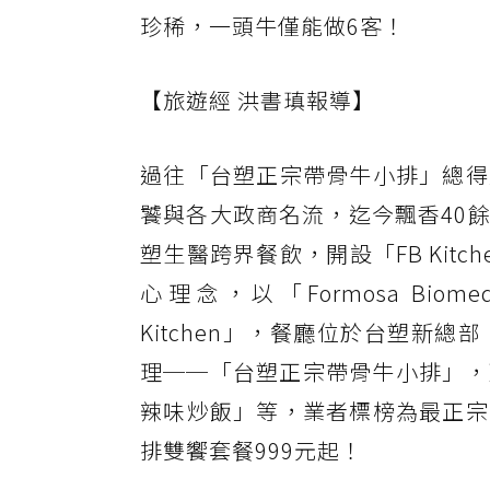
珍稀，一頭牛僅能做6客！
【旅遊經 洪書瑱報導】
過往「台塑正宗帶骨牛小排」總得
饕與各大政商名流，迄今飄香40
塑生醫跨界餐飲，開設「FB Ki
心理念，以「Formosa Bi
Kitchen」，餐廳位於台塑新
理──「台塑正宗帶骨牛小排」，
辣味炒飯」等，業者標榜為最正宗
排雙饗套餐999元起！