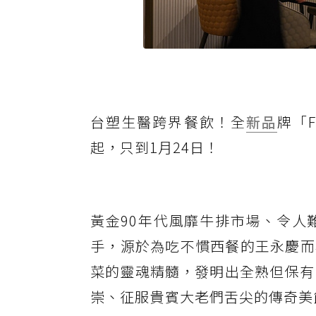
台塑生醫跨界餐飲！全
新品
牌「F
起，只到1月24日！
黃金90年代風靡牛排市場、令人
手，源於為吃不慣西餐的王永慶而
菜的靈魂精髓，發明出全熟但保有
崇、征服貴賓大老們舌尖的傳奇美