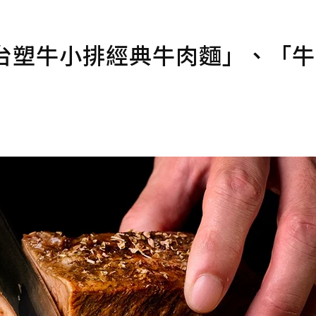
「台塑牛小排經典牛肉麵」、「