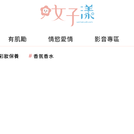
有肌勵
情慾愛情
影音專區
彩妝保養
香氛香水