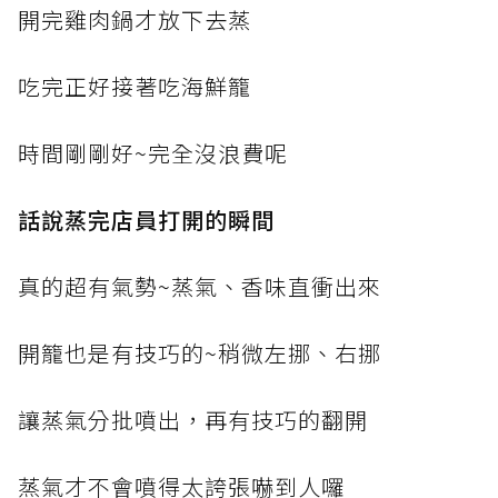
開完雞肉鍋才放下去蒸
吃完正好接著吃海鮮籠
時間剛剛好~完全沒浪費呢
話說蒸完店員打開的瞬間
真的超有氣勢~蒸氣、香味直衝出來
開籠也是有技巧的~稍微左挪、右挪
讓蒸氣分批噴出，再有技巧的翻開
蒸氣才不會噴得太誇張嚇到人囉