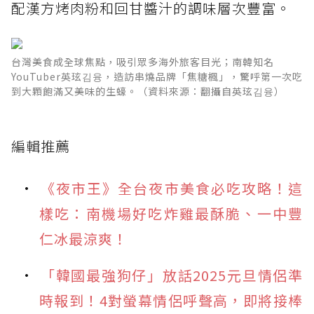
配漢方烤肉粉和回甘醬汁的調味層次豐富。
台灣美食成全球焦點，吸引眾多海外旅客目光；南韓知名
YouTuber英玹김융，造訪串燒品牌「焦糖楓」，驚呼第一次吃
到大顆飽滿又美味的生蠔。（資料來源：翻攝自英玹김융）
編輯推薦
《夜市王》全台夜市美食必吃攻略！這
樣吃：南機場好吃炸雞最酥脆、一中豐
仁冰最涼爽！
「韓國最強狗仔」放話2025元旦情侶準
時報到！4對螢幕情侶呼聲高，即將接棒