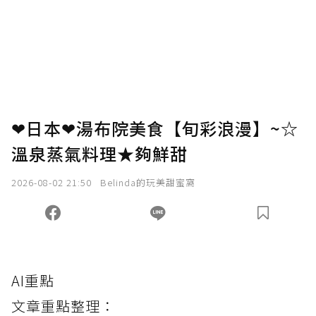
❤日本❤湯布院美食【旬彩浪漫】~☆
溫泉蒸氣料理★夠鮮甜
2026-08-02 21:50
Belinda的玩美甜蜜窩
AI重點
文章重點整理：