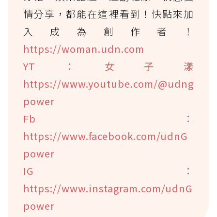
情分享，都能在這裡看到！快點來加
入成為創作者！
https://woman.udn.com
YT：女子漾
https://www.youtube.com/@udng
power
Fb：
https://www.facebook.com/udnG
power
IG：
https://www.instagram.com/udnG
power