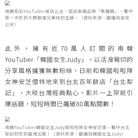
南韓知名YouTuber英玹김융，造訪串燒品牌「焦糖楓」，驚呼
第一次吃到大顆飽滿又美味的生蠔。（資料來源：翻攝自英玹
김융）
此外，擁有近70萬人訂閱的南韓
YouTuber「韓國女生Judy」，以活潑親切的
分享風格擄獲無數粉絲，日前和韓國啦啦隊
女神安芝儇特地來到台北百年餅店「台北犁
記」，大啖台灣經典點心，影片一上架就引
爆話題，短短時間已飆破80萬點閱數！
南韓YouTuber韓國女生Judy與啦啦隊女神安芝儇，驚呼台北
犁記好吃到靈魂出竅！（資料來源：翻攝自韓國女生Judy）