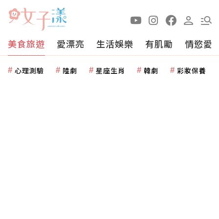
美食旅遊
愛漂亮
生活娛樂
有肌勵
情慾愛
心理測驗
陸劇
星座生肖
韓劇
彩妝保養