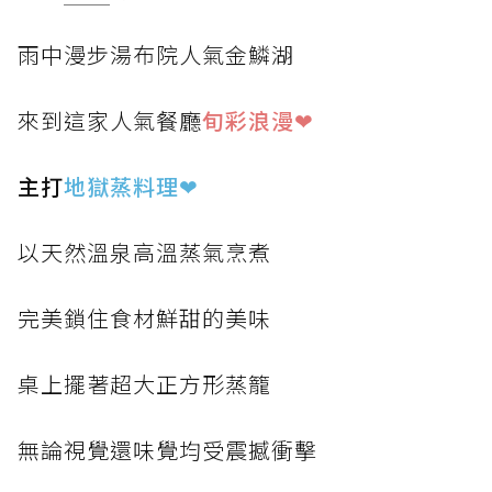
雨中漫步湯布院人氣金鱗湖
來到這家人氣餐廳
旬彩浪漫❤
主打
地獄蒸料理
❤
以天然溫泉高溫蒸氣烹煮
完美鎖住食材鮮甜的美味
桌上擺著超大正方形蒸籠
無論視覺還味覺均受震撼衝擊