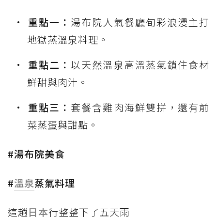
重點一：
湯布院人氣餐廳旬彩浪漫主打
地獄蒸溫泉料理。
重點二：
以天然溫泉高溫蒸氣鎖住食材
鮮甜與肉汁。
重點三：
套餐含雞肉海鮮雙拼，還有前
菜蒸蛋與甜點。
#湯布院美食
#
溫泉
蒸氣料理
這趟
日本
行整整下了五天雨