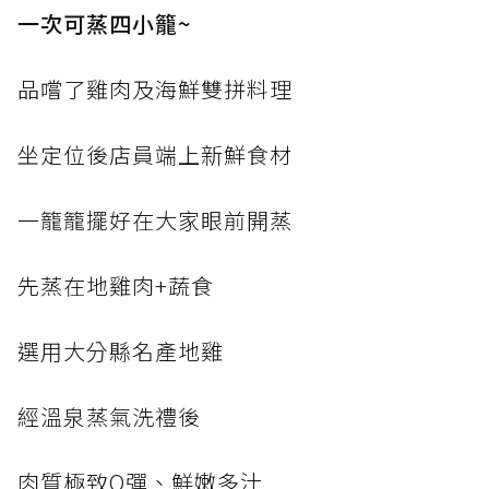
一次可蒸四小籠~
品嚐了雞肉及海鮮雙拼料理
坐定位後店員端上新鮮食材
一籠籠擺好在大家眼前開蒸
先蒸在地雞肉+蔬食
選用大分縣名產地雞
經溫泉蒸氣洗禮後
肉質極致Q彈、鮮嫩多汁