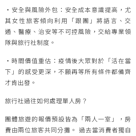
・安全與風險外包：安全成本意識提高，尤
其女性旅客傾向利用「跟團」將語言、交
通、醫療、治安等不可控風險，交給專業領
隊與旅行社制度。
・時間價值重估：疫情後大眾對於「活在當
下」的感受更深，不願再等所有條件都備齊
才肯出發。
旅行社過往如何處理單人房？
團體旅遊的報價預設皆為「兩人一室」，房
費由兩位旅客共同分攤。 過去當消費者獨自