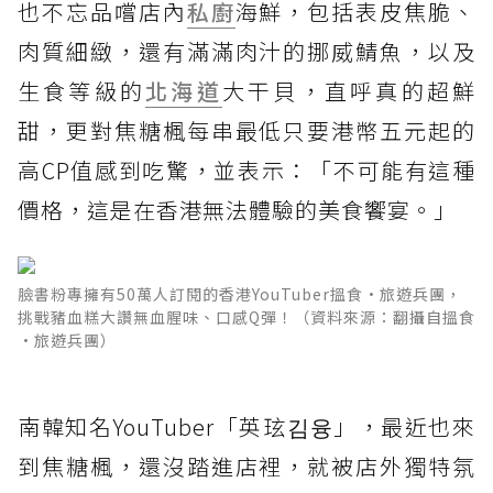
也不忘品嚐店內
私廚
海鮮，包括表皮焦脆、
肉質細緻，還有滿滿肉汁的挪威鯖魚，以及
生食等級的
北海道
大干貝，直呼真的超鮮
甜，更對焦糖楓每串最低只要港幣五元起的
高CP值感到吃驚，並表示：「不可能有這種
價格，這是在香港無法體驗的美食饗宴。」
臉書粉專擁有50萬人訂閱的香港YouTuber搵食•旅遊兵團，
挑戰豬血糕大讚無血腥味、口感Q彈！（資料來源：翻攝自搵食
•旅遊兵團）
南韓知名YouTuber「英玹김융」，最近也來
到焦糖楓，還沒踏進店裡，就被店外獨特氛