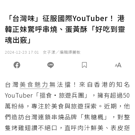
「台灣味」征服國際YouTuber！ 港
韓正妹驚呼串燒、蛋黃酥「好吃到靈
魂出竅」
2024-12-23 17:01
女子漾／編輯譚麗敏
台灣
美食
魅力
無法擋！來自香港的知名
YouTuber「搵食•旅遊兵團」，擁有超過50
萬粉絲，專注於美食與旅遊探索。近期，他
們造訪台灣連鎖串燒品牌「焦糖楓」，對整
隻烤雞翅讚不絕口，直呼肉汁鮮美、表皮搭