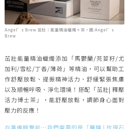
Angel’s Brew 茁壯｜能量精油蠟燭＋茶。圖:Angel’s
Brew
茁壯能量精油蠟燭添加「馬鬱蘭/芫荽籽/尤
加利/雪松/丁香/薄荷」等精油，可以幫助工
作舒壓放鬆、提振精神活力、舒緩緊張焦慮
以及順暢呼吸、淨化環境！搭配「茁壯| 釋壓
活力博士茶」，能舒壓放鬆，調節身心面對
壓力的反應！
在準備睡覺前…我們需要的是「魔鏡 | 玫瑰石