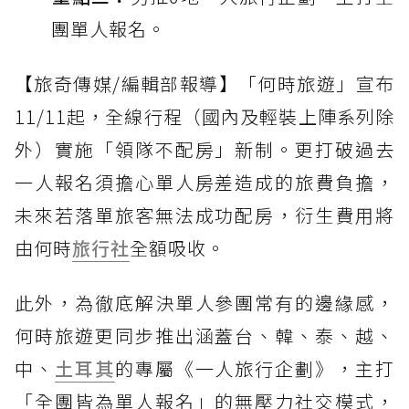
團單人報名。
【旅奇傳媒/編輯部報導】「何時旅遊」宣布
11/11起，全線行程（國內及輕裝上陣系列除
外）實施「領隊不配房」新制。更打破過去
一人報名須擔心單人房差造成的旅費負擔，
未來若落單旅客無法成功配房，衍生費用將
由何時
旅行社
全額吸收。
此外，為徹底解決單人參團常有的邊緣感，
何時旅遊更同步推出涵蓋台、韓、泰、越、
中、
土耳其
的專屬《一人旅行企劃》，主打
「全團皆為單人報名」的無壓力社交模式，