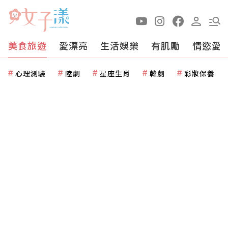
美食旅遊
愛漂亮
生活娛樂
有肌勵
情慾愛
心理測驗
陸劇
星座生肖
韓劇
彩妝保養