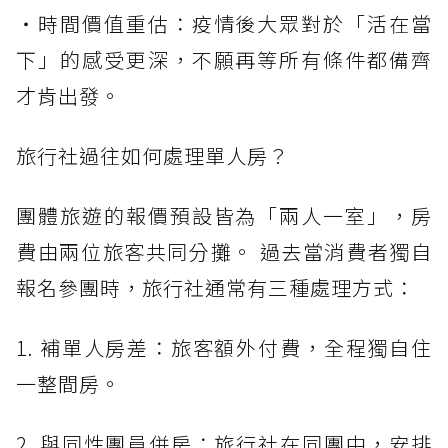
・時間價值重估：疫情後大眾對於「活在當
下」的感受更深，不願再等所有條件都備齊
才肯出發。
旅行社過往如何處理單人房？
團體旅遊的報價預設皆為「兩人一室」，房
費由兩位旅客共同分攤。 過去當消費者獨自
報名參團時，旅行社通常有三種處理方式：
1. 補單人房差：旅客額外付費，全程獨自住
一整間房。
2. 與同性團員併房：旅行社在同團中，安排