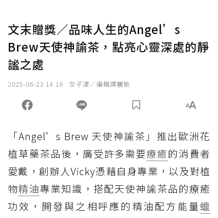
文末贈獎／品味人生的Angel’s
Brew天使神諭茶，點亮心靈深處的靜
謐之處
2025-06-23 14:16
女子漾／編輯譚麗敏
「Angel’s Brew 天使神諭茶」推出歐洲花
植草藥茶品後，廣受許多需要
療癒
的消費者
愛戴，創辦人Vicky憑藉自身專業，以及對植
物
精油
專業知識，搭配天使神諭茶品的療癒
功效，開發與之相呼應的精油配方能量
蠟