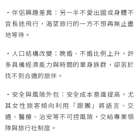
・伴侶興趣差異：另一半不愛出國或身體不
宜長途飛行，渴望旅行的一方不想再無止盡
地等待。
・人口結構改變：晚婚、不婚比例上升，許
多具備經濟能力與時間的單身族群，卻苦於
找不到合適的旅伴。
・安全與風險外包：安全成本意識提高，尤
其女性旅客傾向利用「跟團」將語言、交
通、醫療、治安等不可控風險，交給專業領
隊與旅行社制度。