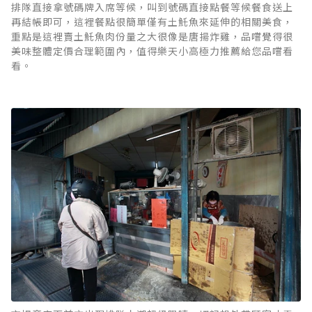
排隊直接拿號碼牌入席等候，叫到號碼直接點餐等候餐食送上
再結帳即可，這裡餐點很簡單僅有土魠魚來延伸的相關美食，
重點是這裡賣土魠魚肉份量之大很像是唐揚炸雞，品嚐覺得很
美味整體定價合理範圍內，值得樂天小高極力推薦給您品嚐看
看。