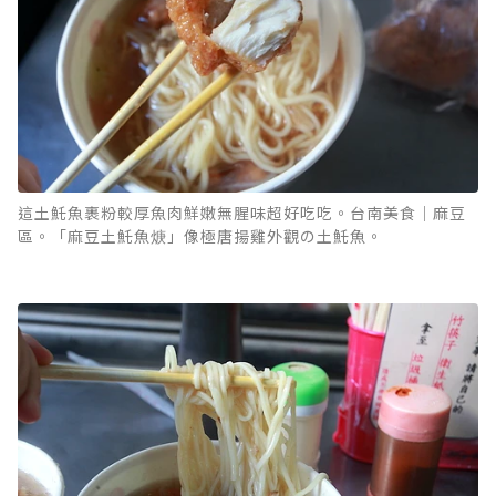
這土魠魚裹粉較厚魚肉鮮嫩無腥味超好吃吃。台南美食｜麻豆
區。「麻豆土魠魚焿」像極唐揚雞外觀の土魠魚。