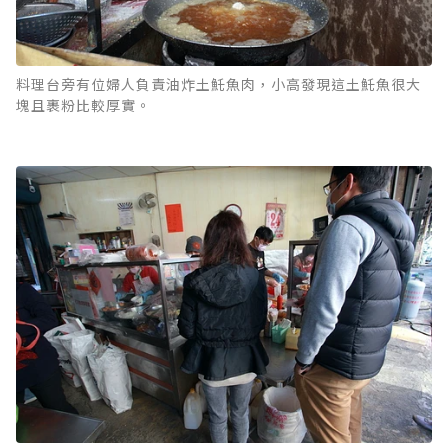
料理台旁有位婦人負責油炸土魠魚肉，小高發現這土魠魚很大
塊且裹粉比較厚實。