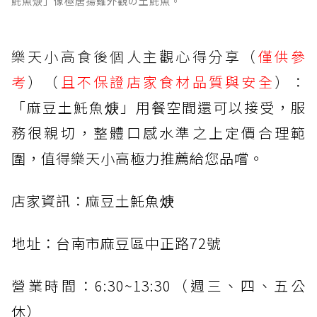
魠魚焿」像極唐揚雞外觀の土魠魚。
樂天小高食後個人主觀心得分享（
僅供參
考
）（
且不保證店家食材品質與安全
）：
「麻豆土魠魚焿」用餐空間還可以接受，服
務很親切，整體口感水準之上定價合理範
圍，值得樂天小高極力推薦給您品嚐。
店家資訊：麻豆土魠魚焿
地址：台南市麻豆區中正路72號
營業時間：6:30~13:30（週三、四、五公
休）