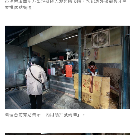
市場旁店面前方出現排隊人潮超級吸睛，切記想外帶顧客才需
要排隊點餐喔！
料理台前有貼告示「內用請抽號碼牌」。