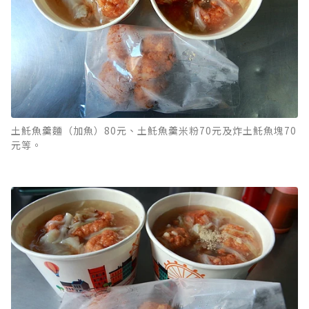
土魠魚羹麵（加魚）80元、土魠魚羹米粉70元及炸土魠魚塊70
元等。