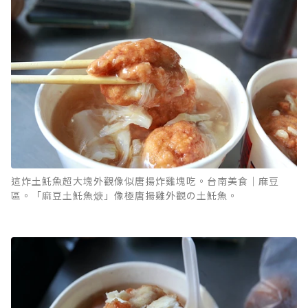
這炸土魠魚超大塊外觀像似唐揚炸雞塊吃。台南美食｜麻豆
區。「麻豆土魠魚焿」像極唐揚雞外觀の土魠魚。