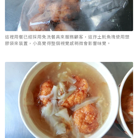
這裡用餐已經採用免洗餐具來服務顧客，這炸土魠魚塊使用塑
膠袋來裝置，小高覺得整個視覺感稍微會影響味覺。