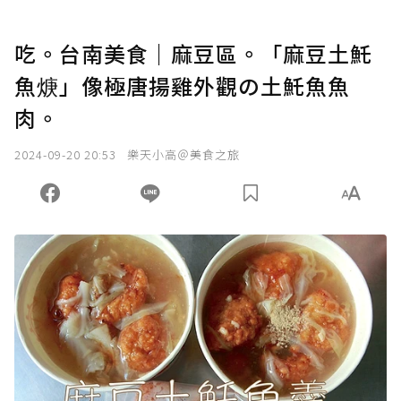
吃。台南美食｜麻豆區。「麻豆土魠
魚焿」像極唐揚雞外觀の土魠魚魚
肉。
2024-09-20 20:53
樂天小高＠美食之旅