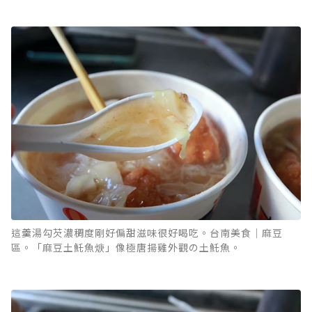
這羹湯勾芡濃稠度剛好偏甜滋味很好喝吃。台南美食｜麻豆
區。「麻豆土魠魚焿」像極唐揚雞外觀の土魠魚。