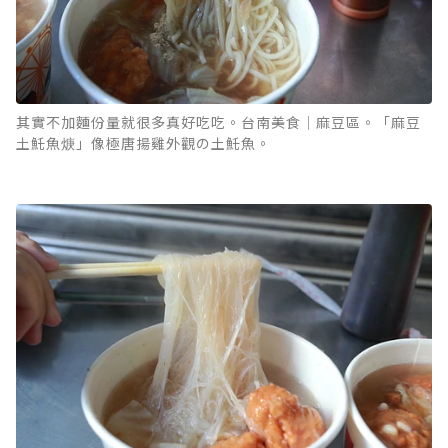
其實不加麵份量就很多真好吃吃。台南美食｜麻豆區。「麻豆
土魠魚焿」像極唐揚雞外觀の土魠魚。