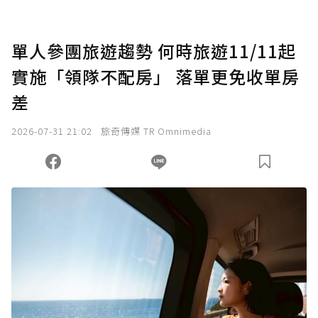
點，最高點數沒有上限。
U 利點數 1 點 = NTD 1 元。
單人參團旅遊趨勢 何時旅遊11/11起
實施「領隊不配房」 落單更免收單房
確認送出
差
我已詳閱贊助說明，且同意站方的使用條款。
2026-07-31 21:02
旅奇傳媒 TR Omnimedia
您當前剩餘 U 利點數：
0
點；前往
購買點數