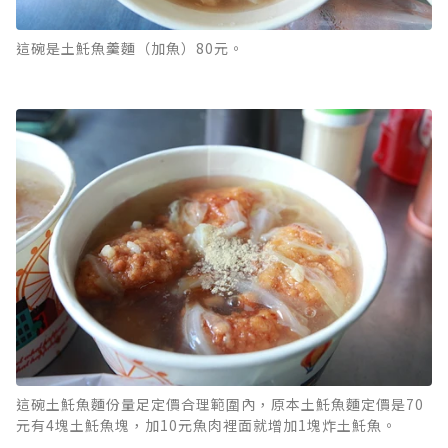
這碗是土魠魚羹麵（加魚）80元。
這碗土魠魚麵份量足定價合理範圍內，原本土魠魚麵定價是70
元有4塊土魠魚塊，加10元魚肉裡面就增加1塊炸土魠魚。