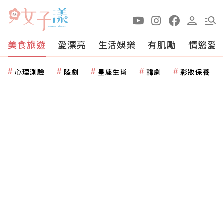
美食旅遊
愛漂亮
生活娛樂
有肌勵
情慾愛
心理測驗
陸劇
星座生肖
韓劇
彩妝保養