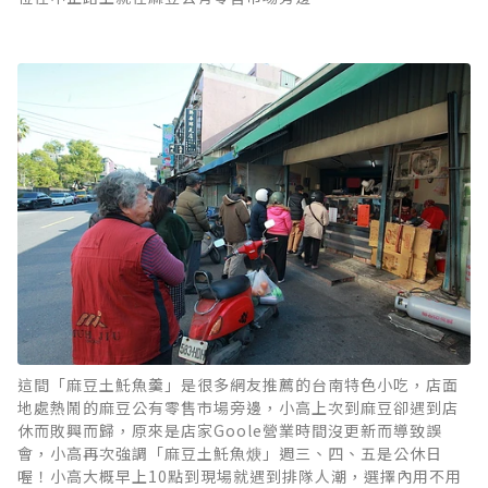
這間「麻豆土魠魚羹」是很多網友推薦的台南特色小吃，店面
地處熱鬧的麻豆公有零售市場旁邊，小高上次到麻豆卻遇到店
休而敗興而歸，原來是店家Goole營業時間沒更新而導致誤
會，小高再次強調「麻豆土魠魚焿」週三、四、五是公休日
喔！小高大概早上10點到現場就遇到排隊人潮，選擇內用不用