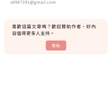
s6967391@gmail.com
喜歡這篇文章嗎？歡迎贊助作者，好內
容值得更多人支持。
贊助
贊助說明
為了鼓勵作者持續創作更好的內容，會員可以
使用「贊助」功能實質回饋給喜愛的作者。可
將您認為適合的點數贈送給作者，一旦使用贊
助點數即不得撤銷，單筆贊助最低點數為30