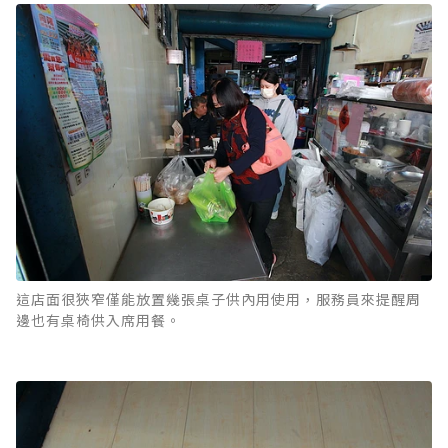
這店面很狹窄僅能放置幾張桌子供內用使用，服務員來提醒周
邊也有桌椅供入席用餐。