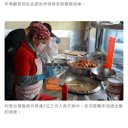
外帶顧客就從此處依序排隊來點餐跟結帳。
料理台裡面總共擠滿3位工作人員忙碌中，各司其職來加速出餐
的速度。