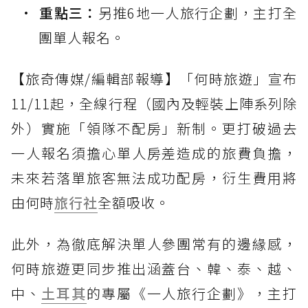
重點三：
另推6地一人旅行企劃，主打全
團單人報名。
【旅奇傳媒/編輯部報導】「何時旅遊」宣布
11/11起，全線行程（國內及輕裝上陣系列除
外）實施「領隊不配房」新制。更打破過去
一人報名須擔心單人房差造成的旅費負擔，
未來若落單旅客無法成功配房，衍生費用將
由何時
旅行社
全額吸收。
此外，為徹底解決單人參團常有的邊緣感，
何時旅遊更同步推出涵蓋台、韓、泰、越、
中、
土耳其
的專屬《一人旅行企劃》，主打