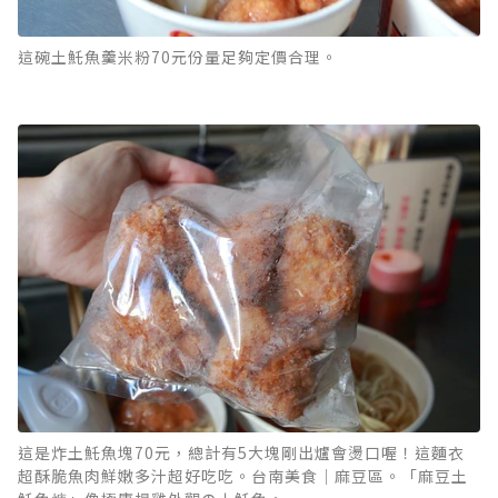
這碗土魠魚羹米粉70元份量足夠定價合理。
這是炸土魠魚塊70元，總計有5大塊剛出爐會燙口喔！這麵衣
超酥脆魚肉鮮嫩多汁超好吃吃。台南美食｜麻豆區。「麻豆土