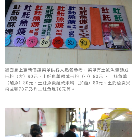
牆面掛上更新價錢菜單供客人點餐參考，菜單有土魠魚羹麵或
米粉（大）90元、土魠魚羹麵或米粉（小）80元 、土魠魚羹
（加魚）80元、土魠魚羹麵或米粉（加麵）80元、土魠魚羹米
粉或麵70元及炸土魠魚塊70元等。