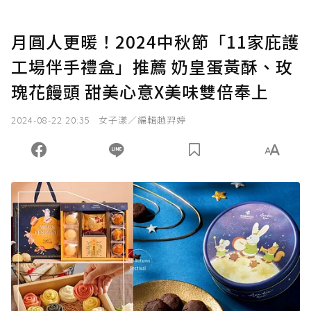
月圓人更暖！2024中秋節「11家庇護
工場伴手禮盒」推薦 奶皇蛋黃酥、玫
瑰花饅頭 甜美心意X美味雙倍奉上
2024-08-22 20:35
女子漾／編輯趙羿婷