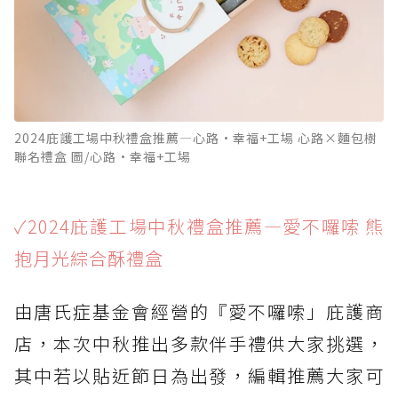
2024庇護工場中秋禮盒推薦—心路•幸福+工場 心路×麵包樹
聯名禮盒 圖/心路•幸福+工場
✓2024庇護工場中秋禮盒推薦—愛不囉嗦 熊
抱月光綜合酥禮盒
由唐氏症基金會經營的『愛不囉嗦」庇護商
店，本次中秋推出多款伴手禮供大家挑選，
其中若以貼近節日為出發，編輯推薦大家可