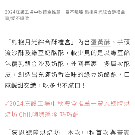
2024庇護工場中秋禮盒推薦—愛不囉嗦 熊抱月光綜合酥禮盒
圖/愛不囉嗦
「熊抱月光綜合酥禮盒」內含
蛋黃酥
、芋頭
流沙酥及綠豆奶酪酥，較少見的是以綠豆餡
包覆乳酪金沙及奶酥，外圍再裹上多層次酥
皮，創造出充滿奶香滋味的綠豆奶酪酥，口
感鹹甜交織，吃多也不膩口！
✓2024庇護工場中秋禮盒推薦—蒙恩聽障烘
焙坊 Chill嗨嗨樂隊-巧巧酥
「蒙恩聽障烘焙坊」本次中秋首次與畫家