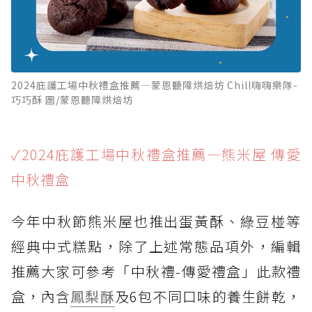
2024庇護工場中秋禮盒推薦—蒙恩聽障烘焙坊 Chill嗨嗨樂隊-
巧巧酥 圖/蒙恩聽障烘焙坊
✓2024庇護工場中秋禮盒推薦—熊米屋 傳愛
中秋禮盒
今年中秋節熊米屋也推出蛋黃酥、綠豆椪等
經典中式糕點，除了上述常態品項外，編輯
推薦大家可參考「中秋禮-傳愛禮盒」此款禮
盒，內含
鳳梨酥
及6包不同口味的養生餅乾，