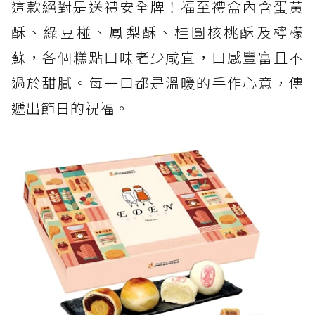
這款絕對是送禮安全牌！福至禮盒內含蛋黃
酥、綠豆椪、鳳梨酥、桂圓核桃酥及檸檬
蘇，各個糕點口味老少咸宜，口感豐富且不
過於甜膩。每一口都是溫暖的手作心意，傳
遞出節日的祝福。