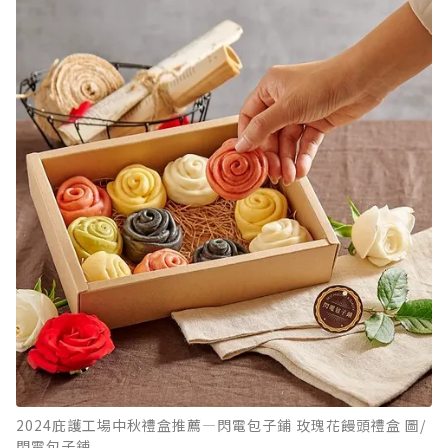
2024庇護工場中秋禮盒推薦—閃電包子鋪 玫瑰花饅頭禮盒 圖/
閃電包子鋪