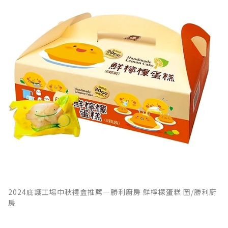
2024庇護工場中秋禮盒推薦—勝利廚房 鮮檸檬蛋糕 圖/勝利廚
房