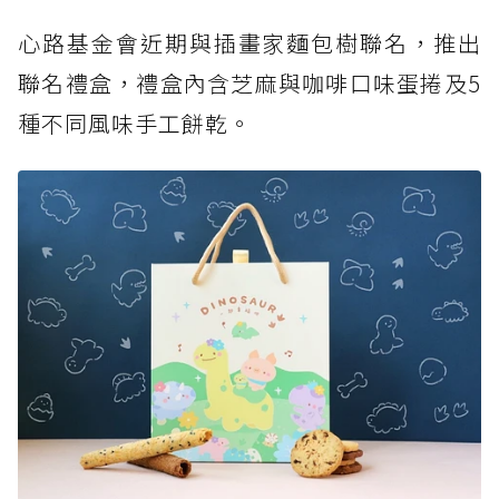
月光綜合酥禮盒
心路基金會近期與插畫家麵包樹聯名，推出
✓2024庇護工場中秋禮盒推薦—蒙恩聽障烘焙坊
聯名禮盒，禮盒內含芝麻與咖啡口味蛋捲及5
Chill嗨嗨樂隊-巧巧酥
種不同風味手工餅乾。
✓2024庇護工場中秋禮盒推薦—熊米屋 傳愛中
秋禮盒
✓2024庇護工場中秋禮盒推薦—閃電包子鋪 玫
瑰花饅頭禮盒
✓2024庇護工場中秋禮盒推薦—勝利廚房 鮮檸
檬蛋糕
✓2024庇護工場中秋禮盒推薦—伊甸基金會 福
至禮盒
✓2024庇護工場中秋禮盒推薦—糕菲 仲秋九宮
饗宴
✓2024庇護工場中秋禮盒推薦—微笑天使 金秋