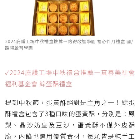
2024庇護工場中秋禮盒推薦—路得啟智學園 福心伴月禮盒 圖/
路得啟智學園
✓2024庇護工場中秋禮盒推薦—真善美社會
福利基金會 綜蛋酥禮盒
提到中秋節，蛋黃酥絕對是主角之一！綜蛋
酥禮盒包含了3種口味的蛋黃酥，分別是：鳳
梨、晶沙奶皇及豆沙，蛋黃酥不僅外皮酥
脆，內餡也選用優質食材，每顆皆是純手工