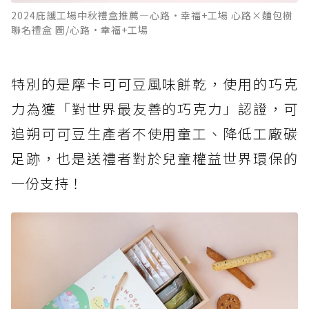
蛋黃禮盒
2024庇護工場中秋禮盒推薦—心路•幸福+工場 心路×麵包樹
聯名禮盒 圖/心路•幸福+工場
✓2024庇護工場中秋禮盒推薦—路得啟智學園
福心伴月禮盒
特別的是摩卡可可豆風味餅乾，使用的巧克
✓2024庇護工場中秋禮盒推薦—真善美社會福利
基金會 綜蛋酥禮盒
力為獲「對世界最友善的巧克力」認證，可
追朔可可豆生產者不使用童工、降低工廠碳
足跡，也是送禮者對於兒童權益世界環保的
一份支持！