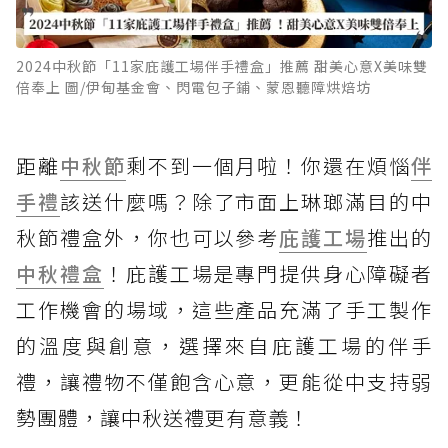
2024中秋節「11家庇護工場伴手禮盒」推薦 甜美心意X美味雙
倍奉上 圖/伊甸基金會、閃電包子鋪、蒙恩聽障烘焙坊
距離
中秋節
剩不到一個月啦！你還在煩惱
伴
手禮
該送什麼嗎？除了市面上琳瑯滿目的中
秋節禮盒外，你也可以參考
庇護工場
推出的
中秋禮盒
！庇護工場是專門提供身心障礙者
工作機會的場域，這些產品充滿了手工製作
的溫度與創意，選擇來自庇護工場的伴手
禮，讓禮物不僅飽含心意，更能從中支持弱
勢團體，讓中秋送禮更有意義！