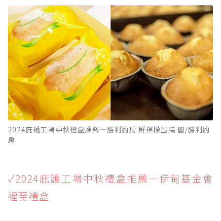
2024庇護工場中秋禮盒推薦—勝利廚房 鮮檸檬蛋糕 圖/勝利廚
房
✓2024庇護工場中秋禮盒推薦—伊甸基金會
福至禮盒