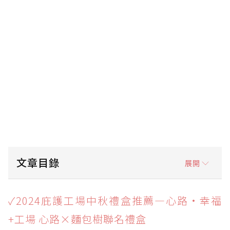
文章目錄
展開
✓2024庇護工場中秋禮盒推薦—心路•幸福+工
✓2024庇護工場中秋禮盒推薦—心路•幸福
場 心路×麵包樹聯名禮盒
+工場 心路×麵包樹聯名禮盒
✓2024庇護工場中秋禮盒推薦—愛不囉嗦 熊抱