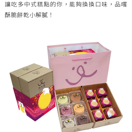
讓吃多中式糕點的你，能夠換換口味，品嚐
酥脆餅乾小解膩！