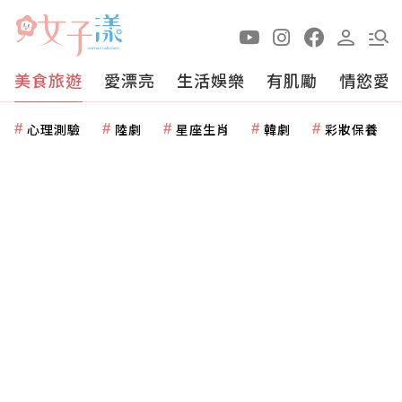
美食旅遊
愛漂亮
生活娛樂
有肌勵
情慾愛
心理測驗
陸劇
星座生肖
韓劇
彩妝保養