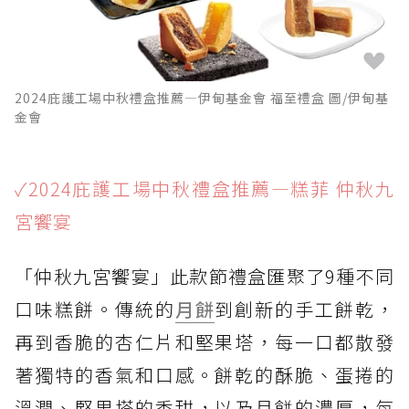
2024庇護工場中秋禮盒推薦—伊甸基金會 福至禮盒 圖/伊甸基
金會
✓2024庇護工場中秋禮盒推薦—糕菲 仲秋九
宮饗宴
「仲秋九宮饗宴」此款節禮盒匯聚了9種不同
口味糕餅。傳統的
月餅
到創新的手工餅乾，
再到香脆的杏仁片和堅果塔，每一口都散發
著獨特的香氣和口感。餅乾的酥脆、蛋捲的
溫潤、堅果塔的香甜，以及月餅的濃厚，每