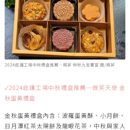
2024庇護工場中秋禮盒推薦—糕菲 仲秋九宮饗宴 圖/糕菲
✓2024庇護工場中秋禮盒推薦—微笑天使 金
秋蛋黃禮盒
金秋蛋黃禮盒內含：波羅蛋黃酥、小月餅、
日月潭紅茶太陽餅及龍眼花茶，中秋與家人