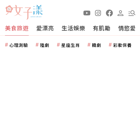
美食旅遊
愛漂亮
生活娛樂
有肌勵
情慾愛
心理測驗
陸劇
星座生肖
韓劇
彩妝保養