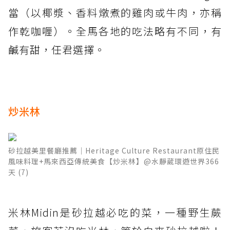
當（以椰漿、香料燉煮的雞肉或牛肉，亦稱
作乾咖喱）。全馬各地的吃法略有不同，有
鹹有甜，任君選擇。
炒米林
砂拉越美里餐廳推薦│Heritage Culture Restaurant原住民
風味料理+馬來西亞傳統美食【炒米林】@水靜葳環遊世界366
天 (7)
米林Midin是砂拉越必吃的菜，一種野生蕨