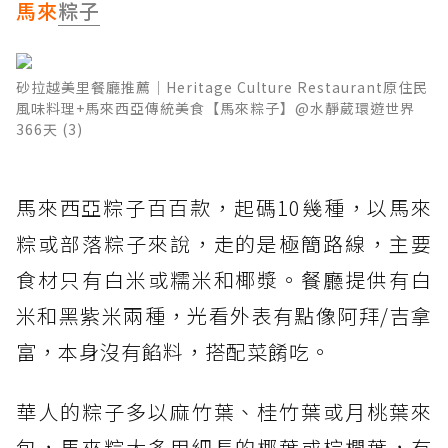
馬來
粽子
砂拉越美里餐廳推薦│Heritage Culture Restaurant原住民
風味料理+馬來西亞傳統美食【馬來粽子】@水靜葳環遊世界
366天 (3)
馬來西亞粽子百百款，起碼10幾種，以馬來
粽或部落粽子來說，走的是極簡路線，主要
食材只有白米或糯米和椰漿。餐廳提供有白
米和黑紫米兩種，光看外表有點像阿拜/吉拿
富，本身沒有餡料，搭配菜餚吃。
華人的粽子多以麻竹葉、桂竹葉或月桃葉來
包，馬來粽大多用細長的椰葉或棕櫚葉，有