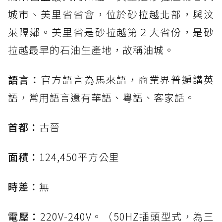
城市、美里省省會，位於砂拉越北部，與汶
萊隔鄰。美里省是砂拉越第２大省份，是砂
拉越最早的石油生產地，故稱油城。
語言：
官方語言為馬來語，商業界普遍講英
語，常用語言還有華語、粵語、客家話。
首都：
古晉
面積：
124,450平方公里
時差：
無
電壓：
220V-240V。（50HZ插頭型式，為三