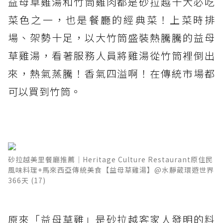
益母草雞湯和竹筒雞肉都是砂拉越十大必吃
菜色之一，也是餐廳的經典菜！上菜時排
場、架勢十足，以大竹筒盛裝熱騰騰的益母
草雞湯，看著服務人員將雞湯從竹筒裡倒出
來，熱氣蒸騰！香氣四溢啊！在傳統市場都
可以買到竹筒。
砂拉越美里餐廳推薦│Heritage Culture Restaurant原住民
風味料理+馬來西亞傳統美食【益母草雞湯】@水靜葳環遊世界
366天 (17)
原來「益母草雞」是砂拉越客家人發明的料