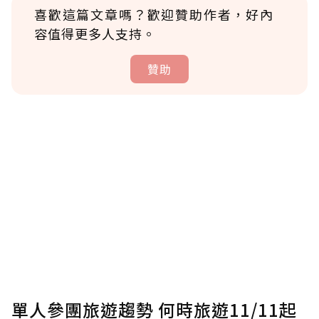
喜歡這篇文章嗎？歡迎贊助作者，好內
容值得更多人支持。
贊助
贊助說明
為了鼓勵作者持續創作更好的內容，會員可以
使用「贊助」功能實質回饋給喜愛的作者。可
將您認為適合的點數贈送給作者，一旦使用贊
助點數即不得撤銷，單筆贊助最低點數為30
點，最高點數沒有上限。
U 利點數 1 點 = NTD 1 元。
單人參團旅遊趨勢 何時旅遊11/11起