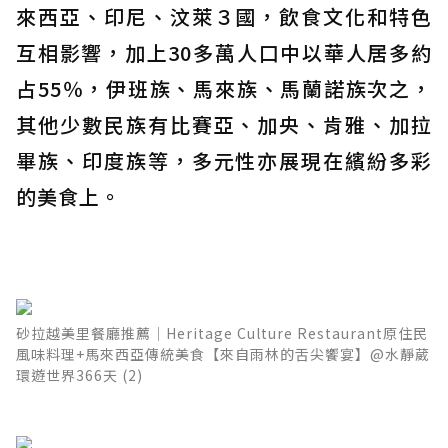
來西亞、印尼、汶萊３國，飲食文化和特色
互相影響，加上30多萬人口中以華人居多約
占55％，伊班族、馬來族、馬蘭諾族次之，
其他少數民族有比賽亞、加央、肯雅、加拉
畢族、印度族等，多元性亦展現在繽紛多彩
的美食上。
砂拉越美里餐廳推薦│Heritage Culture Restaurant原住民
風味料理+馬來西亞傳統美食【來自雨林的舌尖饗宴】@水靜葳
環遊世界366天 (2)