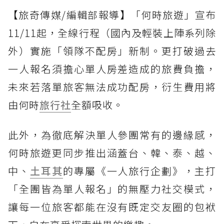
【旅奇傳媒/編輯部報導】「何時旅遊」宣布
11/11起，全線行程（國內及輕裝上陣系列除
外）實施「領隊不配房」新制。更打破過去
一人報名須擔心單人房差造成的旅費負擔，
未來若落單旅客無法成功配房，衍生費用將
由何時
旅行社
全額吸收。
此外，為徹底解決單人參團常有的邊緣感，
何時旅遊更同步推出涵蓋台、韓、泰、越、
中、
土耳其
的專屬《一人旅行企劃》，主打
「全團皆為單人報名」的無壓力社交模式，
讓每一位旅客都能在沒有既定交友圈的包袱