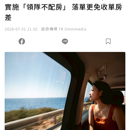
實施「領隊不配房」 落單更免收單房
確認送出
差
我已詳閱贊助說明，且同意站方的使用條款。
2026-07-31 21:02
旅奇傳媒 TR Omnimedia
您當前剩餘 U 利點數：
0
點；前往
購買點數