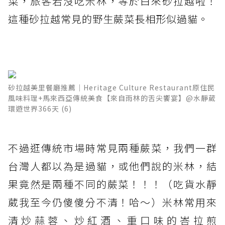
菜，旅客若沒吃米林，等於白來砂拉越啦！
這種砂拉越常見的野生蕨菜長相形似過貓。
砂拉越美里餐廳推薦│Heritage Culture Restaurant原住民
風味料理+馬來西亞傳統美食【來自雨林的舌尖饗宴】@水靜葳
環遊世界366天 (6)
不過逛傳統市場時常見兩種蕨菜，我們一群
台灣人都以為是過貓，或他們說的米林，結
果竟然是兩種不同的蕨菜！！！（吃貨水靜
葳我至今仍傻傻分不清！哈～）米林常用來
清炒蒜蓉、炒紅酒、重口味的峇拉煎