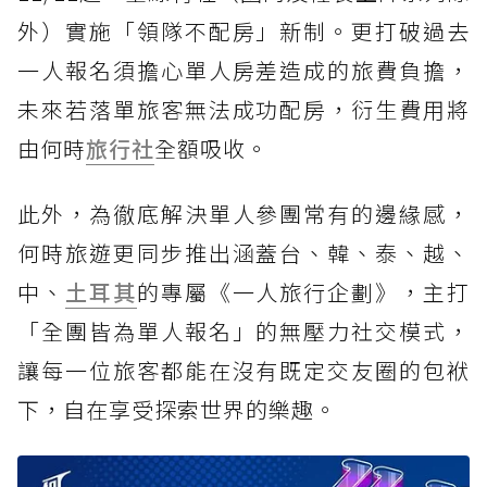
外）實施「領隊不配房」新制。更打破過去
一人報名須擔心單人房差造成的旅費負擔，
未來若落單旅客無法成功配房，衍生費用將
由何時
旅行社
全額吸收。
此外，為徹底解決單人參團常有的邊緣感，
何時旅遊更同步推出涵蓋台、韓、泰、越、
中、
土耳其
的專屬《一人旅行企劃》，主打
「全團皆為單人報名」的無壓力社交模式，
讓每一位旅客都能在沒有既定交友圈的包袱
下，自在享受探索世界的樂趣。