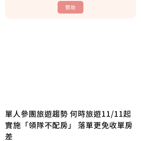
贊助
贊助說明
為了鼓勵作者持續創作更好的內容，會員可以
使用「贊助」功能實質回饋給喜愛的作者。可
將您認為適合的點數贈送給作者，一旦使用贊
助點數即不得撤銷，單筆贊助最低點數為30
點，最高點數沒有上限。
U 利點數 1 點 = NTD 1 元。
單人參團旅遊趨勢 何時旅遊11/11起
實施「領隊不配房」 落單更免收單房
確認送出
差