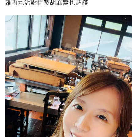
雞肉丸沾點特製胡麻醬也超讚