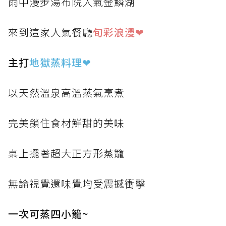
雨中漫步湯布院人氣金鱗湖
來到這家人氣餐廳
旬彩浪漫❤
主打
地獄蒸料理
❤
以天然溫泉高溫蒸氣烹煮
完美鎖住食材鮮甜的美味
桌上擺著超大正方形蒸籠
無論視覺還味覺均受震撼衝擊
一次可蒸四小籠~