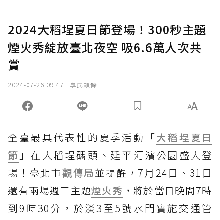
2024大稻埕夏日節登場！300秒主題
煙火秀綻放臺北夜空 吸6.6萬人次共
賞
2024-07-26 09:47
享民頭條
全臺最具代表性的夏季活動「
大稻埕夏日
節
」在大稻埕碼頭、延平河濱公園盛大登
場！臺北市
觀傳局
並提醒，7月24日、31日
還有兩場週三主題
煙火秀
，將於當日晚間7時
到9時30分，於淡3至5號水門實施交通管