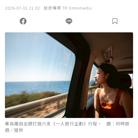
我已詳閱贊助說明，且同意站方的使用條款。
2026-07-31 21:02
旅奇傳媒 TR Omnimedia
您當前剩餘 U 利點數：
0
點；前往
購買點數
專為獨自出遊打造六支《一人旅行企劃》行程。 圖：何時旅
遊／提供