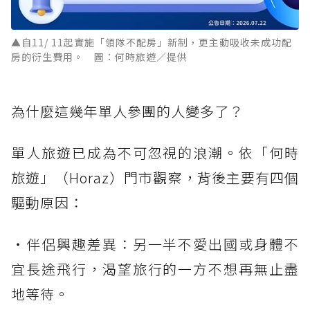
▲自11/ 11起實施「領隊不配房」新制，更主動吸收未成功配
房的衍生費用。 圖：何時旅遊／提供
為什麼這幾年單人參團的人變多了？
單人旅遊已成為不可忽視的浪潮。依「何時
旅遊」（Horaz）門市觀察，背後主要有四個
驅動原因：
・伴侶興趣差異：另一半不愛出國或身體不
宜長途飛行，渴望旅行的一方不想再無止盡
地等待。