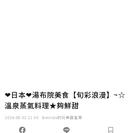
❤日本❤湯布院美食【旬彩浪漫】~☆
溫泉蒸氣料理★夠鮮甜
2026-08-02 21:50
Belinda的玩美甜蜜窩