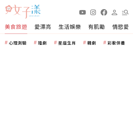
美食旅遊
愛漂亮
生活娛樂
有肌勵
情慾愛
心理測驗
陸劇
星座生肖
韓劇
彩妝保養