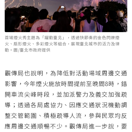
首場煙火秀主題為「躍動臺北」，透過快節奏的金色閃爍煙
火、扇形煙火、多彩煙火等組合，展現臺北城市的活力及律
動。圖/臺北市政府提供
觀傳局也說明，為降低對活動場域周邊交通
影響，今年煙火施放時間提前至晚間8時，錯
開車流尖峰時段，並加派警力及義交加強疏
導；透過各局處協力、因應交通狀況機動調
整交管範圍、積極疏導人流，參與民眾均反
應周邊交通順暢不少。觀傳局進一步說，要