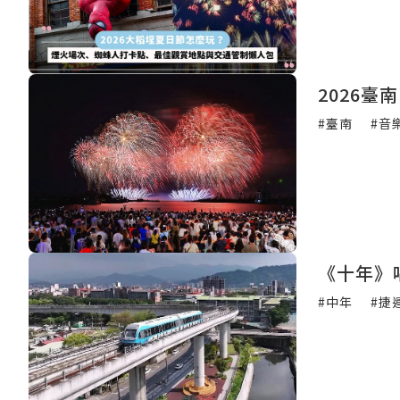
2026
#臺南
#音
《十年》
#中年
#捷