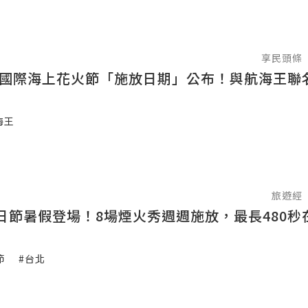
享民頭條
澎湖國際海上花火節「施放日期」公布！與航海王聯
海王
旅遊經
日節暑假登場！8場煙火秀週週施放，最長480秒
節
#台北