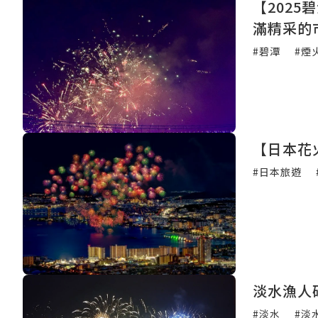
【202
滿精采的市
#碧潭
#煙
【日本花
#日本旅遊
淡水漁人
#淡水
#淡