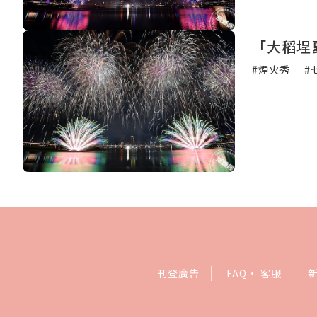
「大稻埕
#煙火秀
#
刊登廣告
FAQ
·
客服