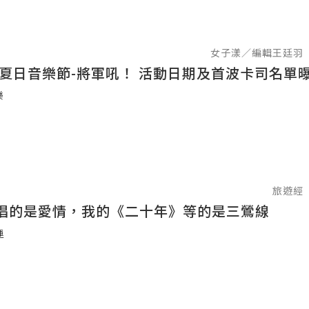
女子漾／編輯王廷羽
臺南夏日音樂節-將軍吼！ 活動日期及首波卡司名單
樂
旅遊經
唱的是愛情，我的《二十年》等的是三鶯線
運