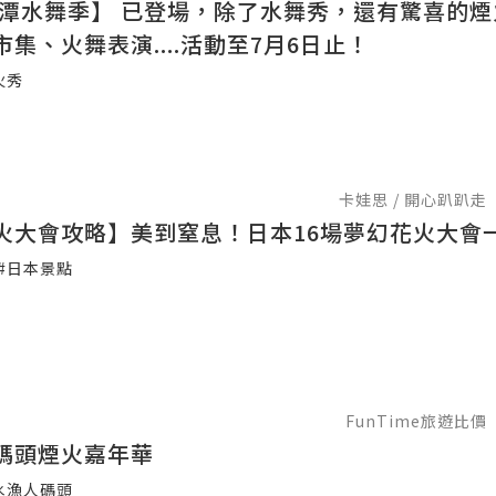
5碧潭水舞季】 已登場，除了水舞秀，還有驚喜的
集、火舞表演....活動至7月6日止！
火秀
卡娃思 / 開心趴趴走
火大會攻略】美到窒息！日本16場夢幻花火大會
#日本景點
FunTime旅遊比價
碼頭煙火嘉年華
水漁人碼頭