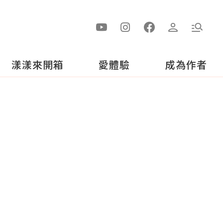
漾漾來開箱
愛體驗
成為作者