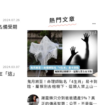
熱門文章
2024.07.26
名備受期
2024.03.07
在「這」
鬼月將至！命理師點名「4生肖」易卡到
陰，屬猴別去榕樹下、這類人禁上山下
海
謝霆鋒只分到爸爸遺產5%？真
正的傳承智慧：公平，不是每個