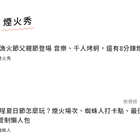
煙火秀
王功漁火節父親節登場 音樂、千人烤蚵，還有8分鐘
煙火秀
旅遊經
大稻埕夏日節怎麼玩？煙火場次、蜘蛛人打卡點、最
管制懶人包
蜘蛛人