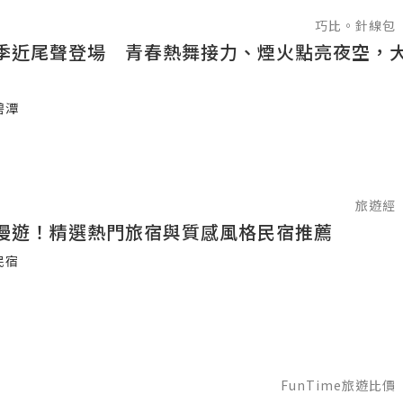
巧比。針線包
季近尾聲登場 青春熱舞接力、煙火點亮夜空，
碧潭
旅遊經
漫遊！精選熱門旅宿與質感風格民宿推薦
民宿
FunTime旅遊比價