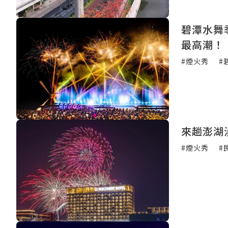
碧潭水舞
最高潮！
#煙火秀
#
來趟澎湖
#煙火秀
#