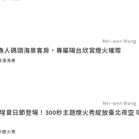
Mei-wen Wang
漁人碼頭海景客房，專屬陽台欣賞煙火璀璨
浪漫海景
Mei-wen Wang
稻埕夏日節登場！300秒主題煙火秀綻放臺北夜空 吸
#煙火秀