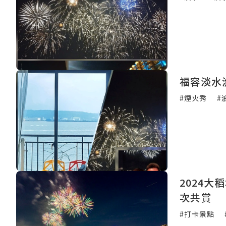
福容淡水
#煙火秀
#
2024大
次共賞
#打卡景點