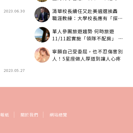
人拿一樣多
清華校長續任又赴美遴選挨轟
2023.06.30
職涯教練：大學校長應有「探
索」職涯權利嗎？
單人參團旅遊趨勢 何時旅遊
11/11起實施「領隊不配房」 落
單更免收單房差
寧願自己受委屈，也不忍傷害別
人！5星座做人厚道到讓人心疼
2023.05.27
訂報紙
關於我們
網站總覽