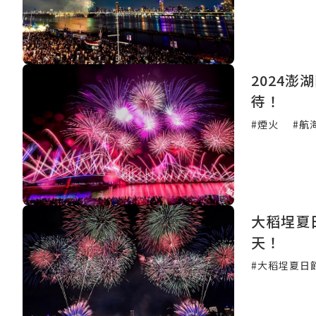
2024
待！
#煙火
#航
大稻埕夏
天！
#大稻埕夏日