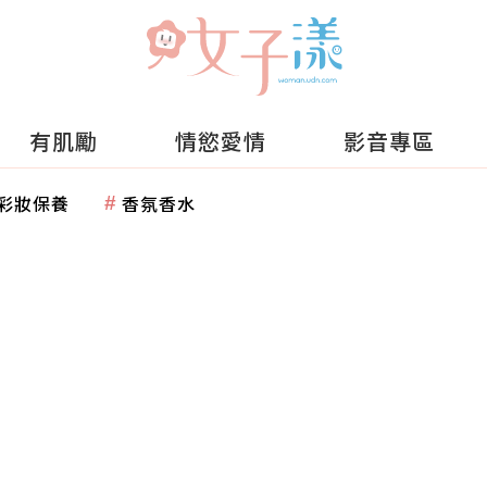
有肌勵
情慾愛情
影音專區
彩妝保養
香氛香水