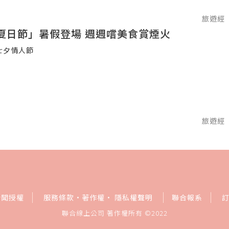
旅遊經
夏日節」暑假登場 週週嚐美食賞煙火
七夕情人節
旅遊經
新聞授權
服務條款
·
著作權
·
隱私權聲明
聯合報系
聯合線上公司 著作權所有 ©2022