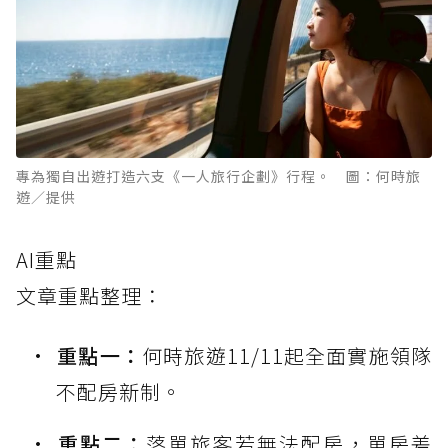
專為獨自出遊打造六支《一人旅行企劃》行程。 圖：何時旅
遊／提供
AI重點
文章重點整理：
重點一：
何時旅遊11/11起全面實施領隊
不配房新制。
重點二：
落單旅客若無法配房，單房差