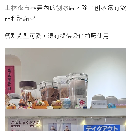
士林夜市
巷弄內的
刨冰
店，除了刨冰還有飲
品和甜點♡
餐點造型可愛，還有提供公仔拍照使用﹗