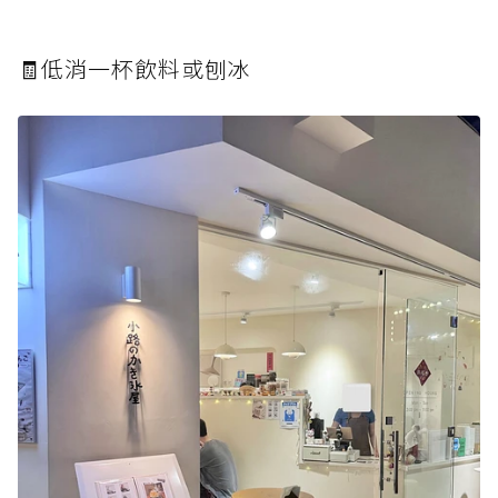
🧾低消一杯飲料或刨冰