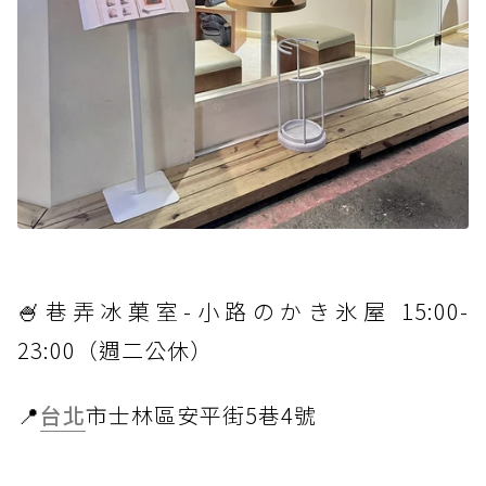
🍧巷弄冰菓室-小路のかき氷屋 15:00-
23:00（週二公休）
📍
台北
市士林區安平街5巷4號