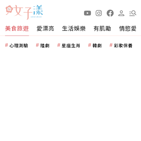
美食旅遊
愛漂亮
生活娛樂
有肌勵
情慾愛
心理測驗
陸劇
星座生肖
韓劇
彩妝保養