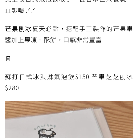
直想喝 .ᐟ‪.ᐟ
芒果刨冰
夏天必點，搭配手工製作的芒果果
醬加上果凍、酥餅，口感非常豐富
🧾
蘇打日式冰淇淋氣泡飲$150 芒果芝芝刨冰
$280