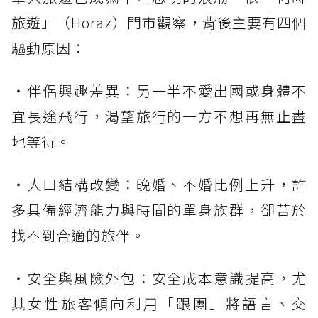
旅遊」（Horaz）門市觀察，背後主要有四個
驅動原因：
・伴侶興趣差異：另一半不愛出國或身體不
宜長途飛行，渴望旅行的一方不想再無止盡
地等待。
・人口結構改變：晚婚、不婚比例上升，許
多具備經濟能力與時間的單身族群，卻苦於
找不到合適的旅伴。
・安全與風險外包：安全成本意識提高，尤
其女性旅客傾向利用「跟團」將語言、交