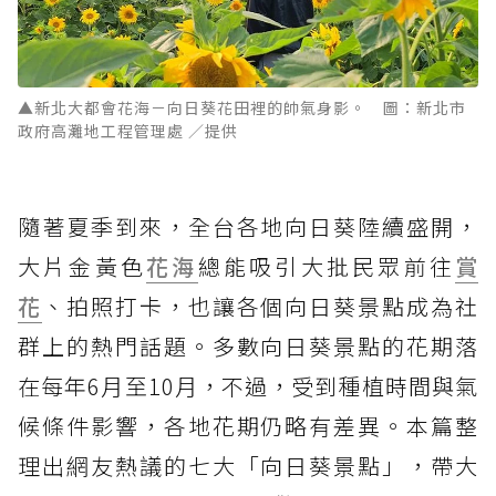
▲新北大都會花海－向日葵花田裡的帥氣身影。 圖：新北市
政府高灘地工程管理處 ／提供
隨著夏季到來，全台各地向日葵陸續盛開，
大片金黃色
花海
總能吸引大批民眾前往
賞
花
、拍照打卡，也讓各個向日葵景點成為社
群上的熱門話題。多數向日葵景點的花期落
在每年6月至10月，不過，受到種植時間與氣
候條件影響，各地花期仍略有差異。本篇整
理出網友熱議的七大「向日葵景點」，帶大