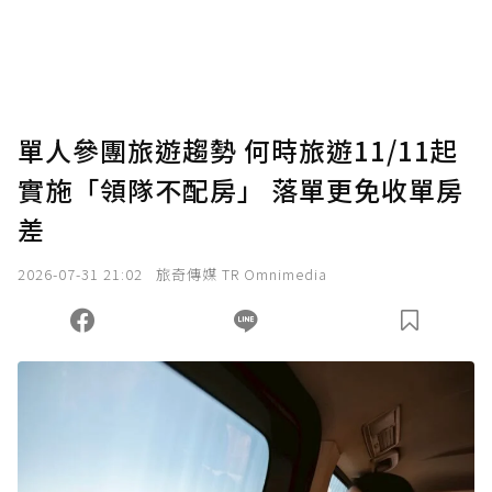
將您認為適合的點數贈送給作者，一旦使用贊
助點數即不得撤銷，單筆贊助最低點數為30
點，最高點數沒有上限。
U 利點數 1 點 = NTD 1 元。
單人參團旅遊趨勢 何時旅遊11/11起
實施「領隊不配房」 落單更免收單房
確認送出
差
我已詳閱贊助說明，且同意站方的使用條款。
2026-07-31 21:02
旅奇傳媒 TR Omnimedia
您當前剩餘 U 利點數：
0
點；前往
購買點數