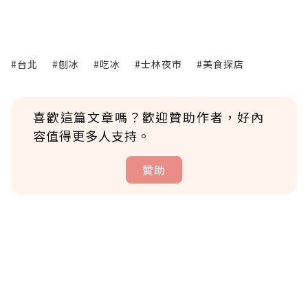
#台北
#刨冰
#吃冰
#士林夜市
#美食探店
喜歡這篇文章嗎？歡迎贊助作者，好內
容值得更多人支持。
贊助
贊助說明
為了鼓勵作者持續創作更好的內容，會員可以
使用「贊助」功能實質回饋給喜愛的作者。可