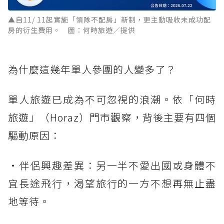
▲自11/ 11起實施「領隊不配房」新制，更主動吸收未成功配
房的衍生費用。 圖：何時旅遊／提供
為什麼這幾年單人參團的人變多了？
單人旅遊已成為不可忽視的浪潮。依「何時
旅遊」（Horaz）門市觀察，背後主要有四個
驅動原因：
・伴侶興趣差異：另一半不愛出國或身體不
宜長途飛行，渴望旅行的一方不想再無止盡
地等待。