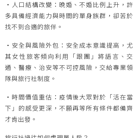
・人口結構改變：晚婚、不婚比例上升，許
多具備經濟能力與時間的單身族群，卻苦於
找不到合適的旅伴。
・安全與風險外包：安全成本意識提高，尤
其女性旅客傾向利用「跟團」將語言、交
通、醫療、治安等不可控風險，交給專業領
隊與旅行社制度。
・時間價值重估：疫情後大眾對於「活在當
下」的感受更深，不願再等所有條件都備齊
才肯出發。
旅行社過往如何處理單人房？