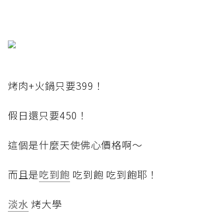
烤肉+火鍋只要399！
假日還只要450！
這個是什麼天使佛心價格啊～
而且是
吃到飽
吃到飽 吃到飽耶！
淡水
烤大學