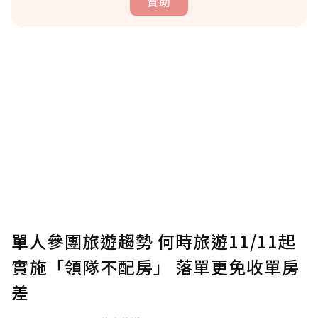
贊助
贊助說明
為了鼓勵作者持續創作更好的內容，會員可以
使用「贊助」功能實質回饋給喜愛的作者。可
將您認為適合的點數贈送給作者，一旦使用贊
助點數即不得撤銷，單筆贊助最低點數為30
點，最高點數沒有上限。
U 利點數 1 點 = NTD 1 元。
單人參團旅遊趨勢 何時旅遊11/11起
實施「領隊不配房」 落單更免收單房
確認送出
差
我已詳閱贊助說明，且同意站方的使用條款。