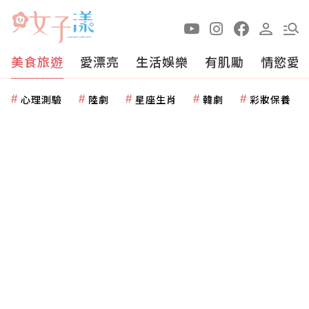
美食旅遊
愛漂亮
生活娛樂
有肌勵
情慾愛
心理測驗
陸劇
星座生肖
韓劇
彩妝保養