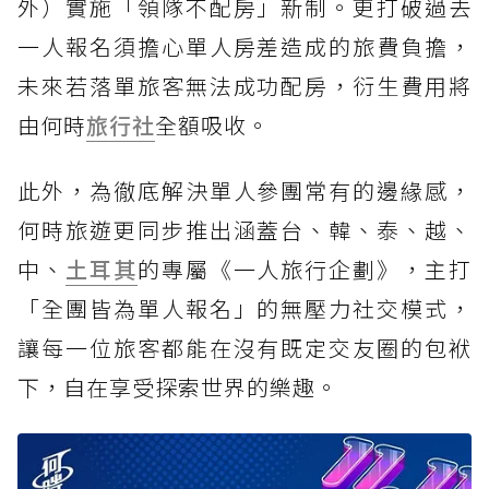
外）實施「領隊不配房」新制。更打破過去
一人報名須擔心單人房差造成的旅費負擔，
未來若落單旅客無法成功配房，衍生費用將
由何時
旅行社
全額吸收。
此外，為徹底解決單人參團常有的邊緣感，
何時旅遊更同步推出涵蓋台、韓、泰、越、
中、
土耳其
的專屬《一人旅行企劃》，主打
「全團皆為單人報名」的無壓力社交模式，
讓每一位旅客都能在沒有既定交友圈的包袱
下，自在享受探索世界的樂趣。