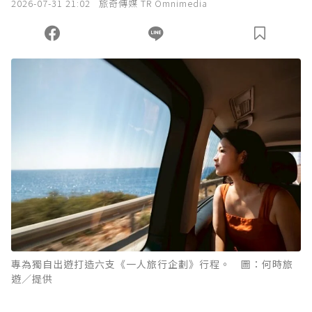
2026-07-31 21:02
旅奇傳媒 TR Omnimedia
您當前剩餘 U 利點數：
0
點；前往
購買點數
專為獨自出遊打造六支《一人旅行企劃》行程。 圖：何時旅
遊／提供