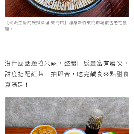
【硬派主廚的軟嫩料理 東門店】隱身新竹東門市場復古老宅餐
廳，
沒什麼話題拉米蘇，整體口感豐富有層次，
甜度搭配紅茶一拍即合，吃完鹹食來點
甜食
真滿足！