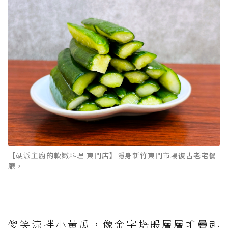
【硬派主廚的軟嫩料理 東門店】隱身新竹東門市場復古老宅餐
廳，
傻笑涼拌小黃瓜，像金字塔般層層堆疊起