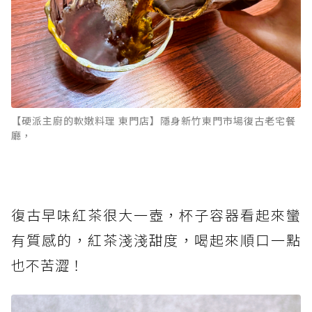
【硬派主廚的軟嫩料理 東門店】隱身新竹東門市場復古老宅餐
廳，
復古早味紅茶很大一壺，杯子容器看起來蠻
有質感的，紅茶淺淺甜度，喝起來順口一點
也不苦澀！