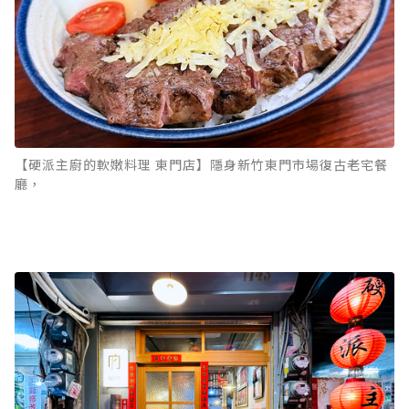
【硬派主廚的軟嫩料理 東門店】隱身新竹東門市場復古老宅餐
廳，