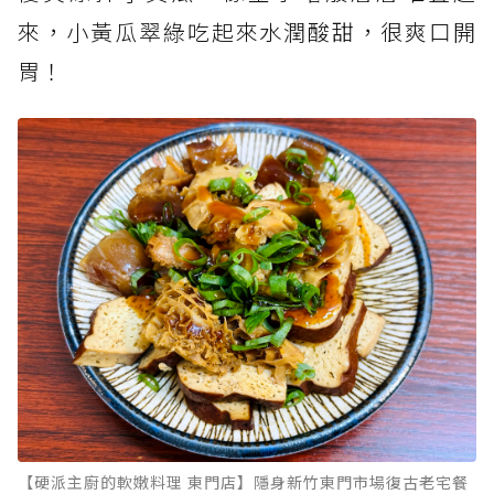
來，小黃瓜翠綠吃起來水潤酸甜，很爽口開
胃！
【硬派主廚的軟嫩料理 東門店】隱身新竹東門市場復古老宅餐