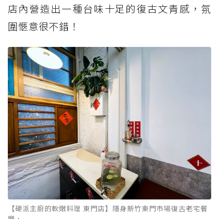
店內營造出一種台味十足的復古文青感，氛
圍愜意很不錯！
【硬派主廚的軟嫩料理 東門店】隱身新竹東門市場復古老宅餐
廳，