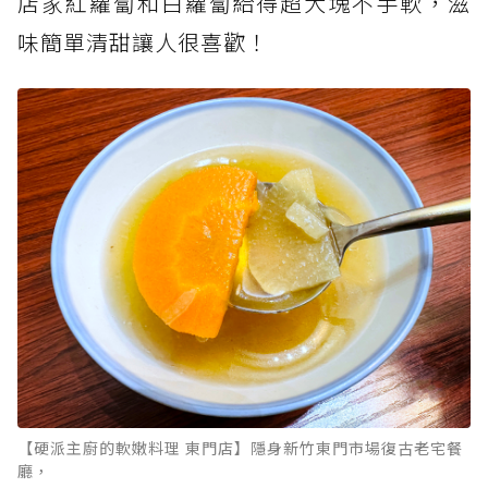
店家紅蘿蔔和白蘿蔔給得超大塊不手軟，滋
味簡單清甜讓人很喜歡！
【硬派主廚的軟嫩料理 東門店】隱身新竹東門市場復古老宅餐
廳，