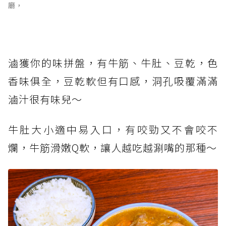
廳，
滷獲你的味拼盤，有牛筋、牛肚、豆乾，色
香味俱全，豆乾軟但有口感，洞孔吸覆滿滿
滷汁很有味兒～
牛肚大小適中易入口，有咬勁又不會咬不
爛，牛筋滑嫩Q軟，讓人越吃越涮嘴的那種～