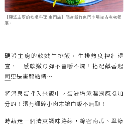
【硬派主廚的軟嫩料理 東門店】隱身新竹東門市場復古老宅餐
廳，
硬派主廚的軟嫩牛排飯，牛排熟度控制得
宜，口感軟嫩Ｑ彈不會嚼不爛！搭配鹹香
起
司
更是畫龍點睛～
將溫泉蛋拌入米飯中，蛋液增添濕滑感挺加
分的！還有細碎小肉末讓白飯不無聊！
時蔬走一個清爽調味路線，綿密南瓜、翠綠