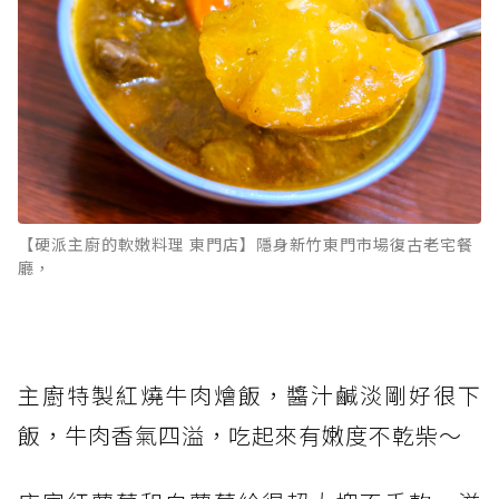
【硬派主廚的軟嫩料理 東門店】隱身新竹東門市場復古老宅餐
廳，
主廚特製紅燒牛肉燴飯，醬汁鹹淡剛好很下
飯，牛肉香氣四溢，吃起來有嫩度不乾柴～