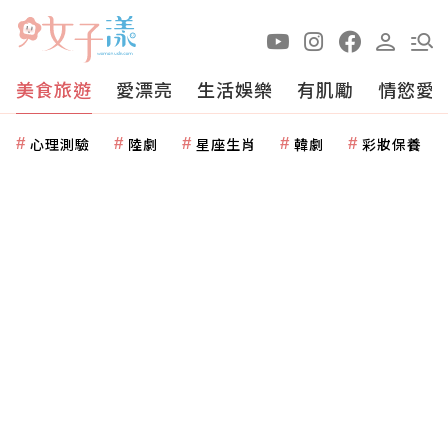
美食旅遊
愛漂亮
生活娛樂
有肌勵
情慾愛
心理測驗
陸劇
星座生肖
韓劇
彩妝保養