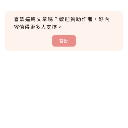
喜歡這篇文章嗎？歡迎贊助作者，好內
容值得更多人支持。
贊助
贊助說明
為了鼓勵作者持續創作更好的內容，會員可以
使用「贊助」功能實質回饋給喜愛的作者。可
將您認為適合的點數贈送給作者，一旦使用贊
助點數即不得撤銷，單筆贊助最低點數為30
點，最高點數沒有上限。