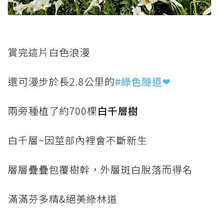
賞完這片白色浪漫
還可漫步於長2.8公里的
#綠色隧道❤
兩旁種植了約700棵
白千層樹
白千層~因莖部內裡會不斷新生
層層疊疊包覆樹幹，外層斑白脫落而得名
滿滿芬多精&絕美綠林道