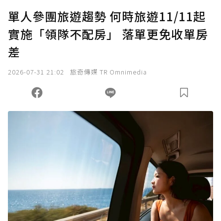
U 利點數 1 點 = NTD 1 元。
單人參團旅遊趨勢 何時旅遊11/11起
實施「領隊不配房」 落單更免收單房
確認送出
差
我已詳閱贊助說明，且同意站方的使用條款。
2026-07-31 21:02
旅奇傳媒 TR Omnimedia
您當前剩餘 U 利點數：
0
點；前往
購買點數