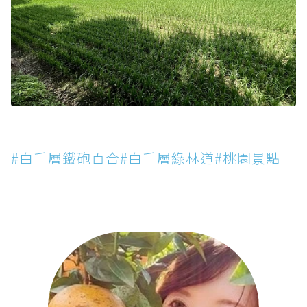
#白千層鐵砲百合#白千層綠林道#桃園景點