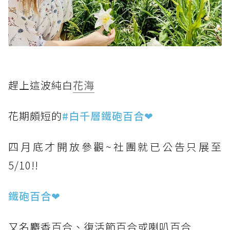
趕上這波純白
花海
花期頗短的
#白千層鐵砲百合❤
四月底才開放參觀~社團就已公告只展至
5/10!!
鐵砲百合❤
又名麝香百合、復活節百合或喇叭百合