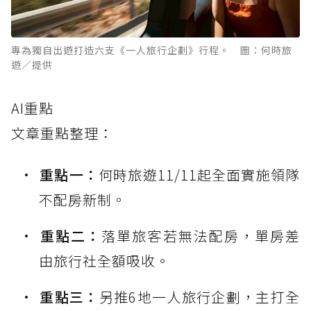
專為獨自出遊打造六支《一人旅行企劃》行程。 圖：何時旅
遊／提供
AI重點
文章重點整理：
重點一：
何時旅遊11/11起全面實施領隊
不配房新制。
重點二：
落單旅客若無法配房，單房差
由旅行社全額吸收。
重點三：
另推6地一人旅行企劃，主打全