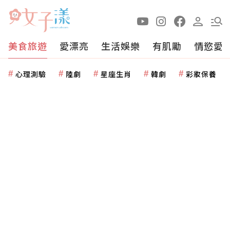
美食旅遊
愛漂亮
生活娛樂
有肌勵
情慾愛
心理測驗
陸劇
星座生肖
韓劇
彩妝保養