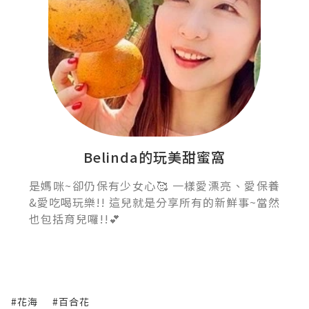
Belinda的玩美甜蜜窩
是媽咪~卻仍保有少女心🥰 一樣愛漂亮、愛保養
&愛吃喝玩樂!! 這兒就是分享所有的新鮮事~當然
也包括育兒囉!!💕
#花海
#百合花