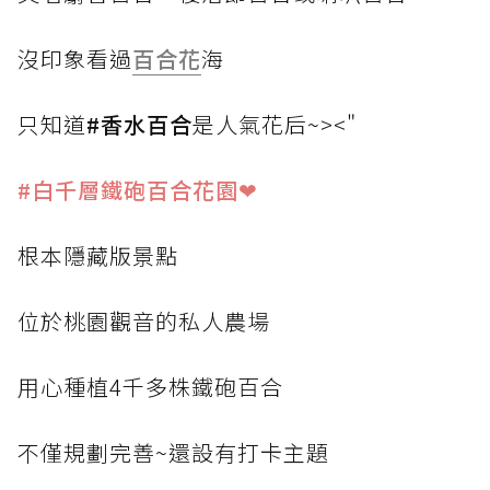
沒印象看過
百合花
海
只知道
#香水百合
是人氣花后~><"
#白千層鐵砲百合花園❤
根本隱藏版景點
位於桃園觀音的私人農場
用心種植4千多株鐵砲百合
不僅規劃完善~還設有打卡主題