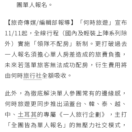
團單人報名。
【旅奇傳媒/編輯部報導】「何時旅遊」宣布
11/11起，全線行程（國內及輕裝上陣系列除
外）實施「領隊不配房」新制。更打破過去
一人報名須擔心單人房差造成的旅費負擔，
未來若落單旅客無法成功配房，衍生費用將
由何時
旅行社
全額吸收。
此外，為徹底解決單人參團常有的邊緣感，
何時旅遊更同步推出涵蓋台、韓、泰、越、
中、
土耳其
的專屬《一人旅行企劃》，主打
「全團皆為單人報名」的無壓力社交模式，