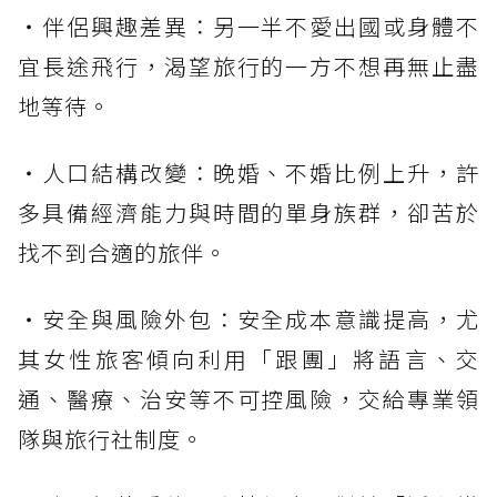
・伴侶興趣差異：另一半不愛出國或身體不
宜長途飛行，渴望旅行的一方不想再無止盡
地等待。
・人口結構改變：晚婚、不婚比例上升，許
多具備經濟能力與時間的單身族群，卻苦於
找不到合適的旅伴。
・安全與風險外包：安全成本意識提高，尤
其女性旅客傾向利用「跟團」將語言、交
通、醫療、治安等不可控風險，交給專業領
隊與旅行社制度。