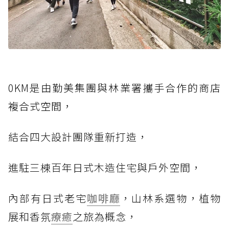
0KM是
由勤美集團與林業署攜手合作的商店
複合式空間
，
結合四大設計團隊重新打造，
進駐三棟百年日式木造住宅與戶外空間，
內部有日式老宅
咖啡廳
，山林系選物，植物
展和香氛
療癒
之旅為概念，