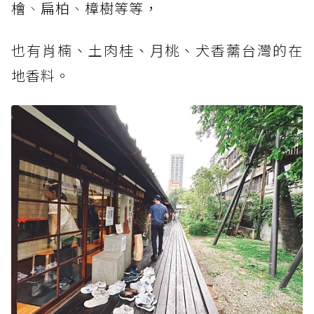
檜
、
扁柏
、
樟樹等等，
也有肖楠、土肉桂、月桃、犬香薷台灣的在
地香料。