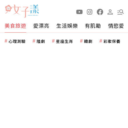
美食旅遊
愛漂亮
生活娛樂
有肌勵
情慾愛
心理測驗
陸劇
星座生肖
韓劇
彩妝保養