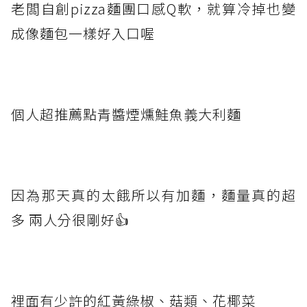
老闆自創pizza麵團口感Q軟，就算冷掉也變
成像麵包一樣好入口喔
個人超推薦點青醬煙燻鮭魚義大利麵
因為那天真的太餓所以有加麵，麵量真的超
多 兩人分很剛好👍
裡面有少許的紅黃綠椒、菇類、花椰菜