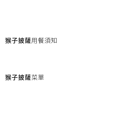
猴子披薩
用餐須知
猴子披薩
菜單