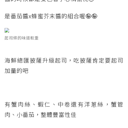
是番茄醬x蜂蜜芥末醬的組合喔🤪🤪
起司條的味道較重
海鮮總匯披薩升級起司，吃披薩肯定要起司
加量的吧
有蟹肉絲、蝦仁、中卷還有洋蔥絲，蟹管
肉、小番茄，整體豐富性佳