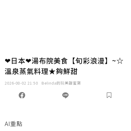
❤日本❤湯布院美食【旬彩浪漫】~☆
溫泉蒸氣料理★夠鮮甜
2026-08-02 21:50
Belinda的玩美甜蜜窩
AI重點