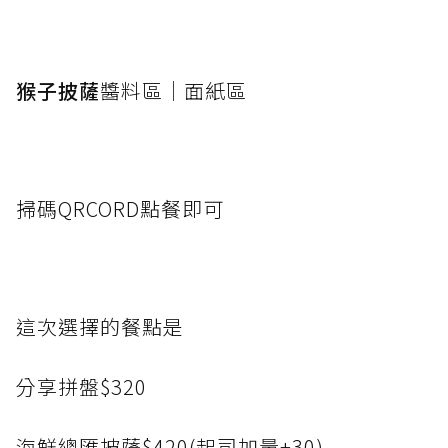
猴子披薩
醬料區｜面紙區
掃碼QRCORD點餐即可
這次選擇的餐點是
分享拼盤$320
海鮮總匯披薩$420(起司加量+30)