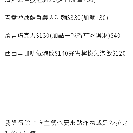
青醬煙燻鮭魚義大利麵$330(加麵+30)
熔岩巧克力$130(加點一球香草冰淇淋)$40
西西里咖啡氣泡飲$140蜂蜜檸檬氣泡飲$120
我覺得除了吃主餐也要來點炸物或是沙拉之