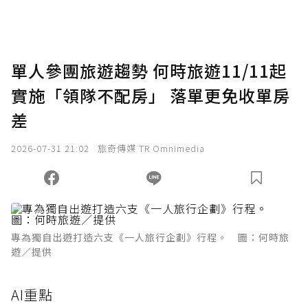
助點數即不得撤銷，單筆贊助最低點數為30
點，最高點數沒有上限。
U 利點數 1 點 = NTD 1 元。
單人參團旅遊趨勢 何時旅遊11/11起
實施「領隊不配房」 落單更免收單房
確認送出
差
我已詳閱贊助說明，且同意站方的使用條款。
2026-07-31 21:02
旅奇傳媒 TR Omnimedia
您當前剩餘 U 利點數：
0
點；前往
購買點數
專為獨自出遊打造六支《一人旅行企劃》行程。 圖：何時旅
遊／提供
AI重點