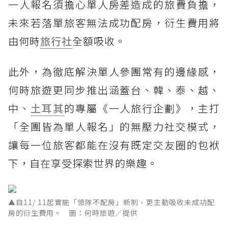
一人報名須擔心單人房差造成的旅費負擔，
未來若落單旅客無法成功配房，衍生費用將
由何時
旅行社
全額吸收。
此外，為徹底解決單人參團常有的邊緣感，
何時旅遊更同步推出涵蓋台、韓、泰、越、
中、
土耳其
的專屬《一人旅行企劃》，主打
「全團皆為單人報名」的無壓力社交模式，
讓每一位旅客都能在沒有既定交友圈的包袱
下，自在享受探索世界的樂趣。
▲自11/ 11起實施「領隊不配房」新制，更主動吸收未成功配
房的衍生費用。 圖：何時旅遊／提供