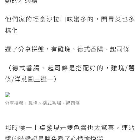
類的才過癮
他們家的輕食沙拉口味蠻多的，開胃菜也多
樣化
選了分享拼盤，有雞塊、德式香腸、起司條
（德式香腸、起司條是搭配好的，雞塊/薯
條/洋蔥圈三選一）
分享拼盤，雞塊、德式香腸、起司條
那時候一上桌發現是雙色醬也太驚喜，連沾
醬的時候都是雙色看了心情愉悅🤣