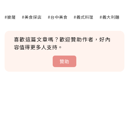
#披薩
#美食探店
#台中美食
#義式料理
#義大利麵
喜歡這篇文章嗎？歡迎贊助作者，好內
容值得更多人支持。
贊助
贊助說明
為了鼓勵作者持續創作更好的內容，會員可以
使用「贊助」功能實質回饋給喜愛的作者。可
將您認為適合的點數贈送給作者，一旦使用贊