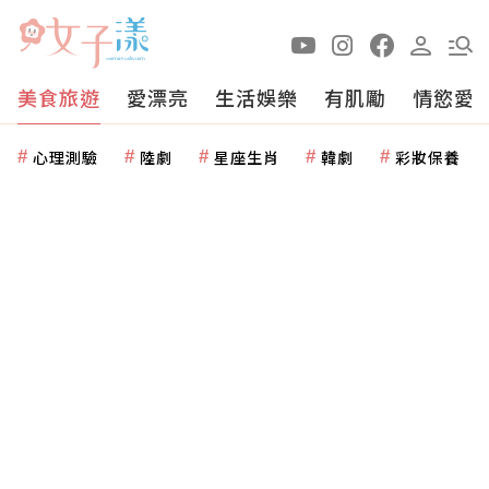
美食旅遊
愛漂亮
生活娛樂
有肌勵
情慾愛
心理測驗
陸劇
星座生肖
韓劇
彩妝保養