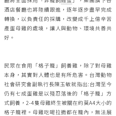
廳將全面採用「非籠飼
雞蛋
」，集團旗下各
酒店餐廳也將陸續跟進，逐年逐步盡早完成
轉換，以負責任的採購，改變成千上億辛苦
產蛋母雞的處境，讓人與動物、環境共善共
好。
民眾在食用「格子籠」飼養雞，除了對母雞
本身，其實對人體也是有所危害。台灣動物
社會研究會副執行長陳玉敏就指出:台灣至今
仍有七成蛋雞是以殘忍落後的「格子籠」方
式飼養，2-4隻母雞終生被關在約莫A4大小的
格子籠裡。母雞吃喝拉撒都在籠內，無法展