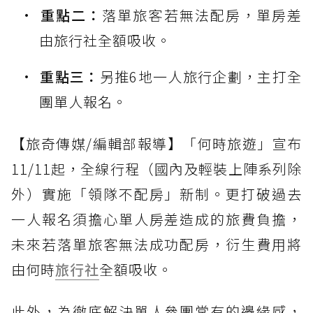
重點二：
落單旅客若無法配房，單房差
由旅行社全額吸收。
重點三：
另推6地一人旅行企劃，主打全
團單人報名。
【旅奇傳媒/編輯部報導】「何時旅遊」宣布
11/11起，全線行程（國內及輕裝上陣系列除
外）實施「領隊不配房」新制。更打破過去
一人報名須擔心單人房差造成的旅費負擔，
未來若落單旅客無法成功配房，衍生費用將
由何時
旅行社
全額吸收。
此外，為徹底解決單人參團常有的邊緣感，