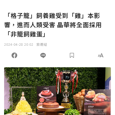
「格子籠」飼養雞受到「雞」本影
響，進而人類受害 晶華將全面採用
「非籠飼雞蛋」
2024-04-28 20:02
旅遊經