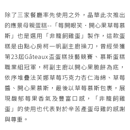
除了三家餐廳率先使用之外，晶華此次推出
的應景母親
蛋糕
--「莓開眼笑．開心果草莓慕
斯」也是選用「非籠飼雞蛋」製作，這款蛋
糕是由點心房柯一帆副主廚操刀，曾經榮獲
第23屆Gâteaux盃蛋糕技藝競賽、慕斯蛋糕
職業組冠軍，柯副主廚以開心果脆餅為底，
依序堆疊法芙娜草莓巧克力杏仁海綿、草莓
醬、開心果慕斯，最後以草莓慕斯包裹，展
現馥郁莓果香氣及豐富口感，「非籠飼雞
蛋」的使用也代表對於辛苦產蛋母雞的感謝
與尊重。