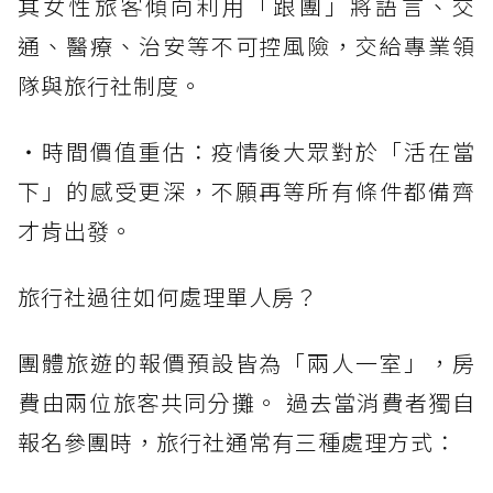
其女性旅客傾向利用「跟團」將語言、交
通、醫療、治安等不可控風險，交給專業領
隊與旅行社制度。
・時間價值重估：疫情後大眾對於「活在當
下」的感受更深，不願再等所有條件都備齊
才肯出發。
旅行社過往如何處理單人房？
團體旅遊的報價預設皆為「兩人一室」，房
費由兩位旅客共同分攤。 過去當消費者獨自
報名參團時，旅行社通常有三種處理方式：