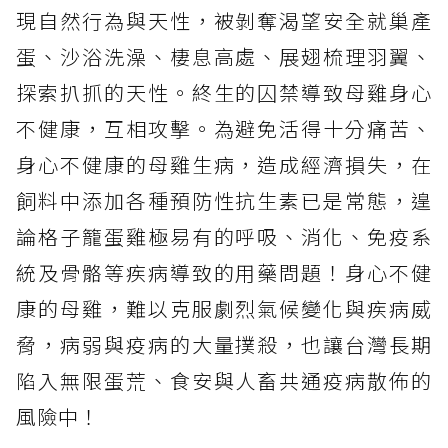
現自然行為與天性，被剝奪渴望安全就巢產
蛋、沙浴洗澡、棲息高處、展翅梳理羽翼、
探索扒抓的天性。終生的囚禁導致母雞身心
不健康，互相攻擊。為避免活得十分痛苦、
身心不健康的母雞生病，造成經濟損失，在
飼料中添加各種預防性抗生素已是常態，遑
論格子籠蛋雞極易有的呼吸、消化、免疫系
統及骨骼等疾病導致的用藥問題！身心不健
康的母雞，難以克服劇烈氣候變化與疾病威
脅，病弱與疫病的大量撲殺，也讓台灣長期
陷入無限蛋荒、食安與人畜共通疫病散佈的
風險中！