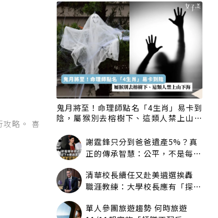
鬼月將至！命理師點名「4生肖」易卡到
陰，屬猴別去榕樹下、這類人禁上山下
行攻略。 喜
海
謝霆鋒只分到爸爸遺產5%？真
正的傳承智慧：公平，不是每個
人拿一樣多
清華校長續任又赴美遴選挨轟
職涯教練：大學校長應有「探
索」職涯權利嗎？
單人參團旅遊趨勢 何時旅遊