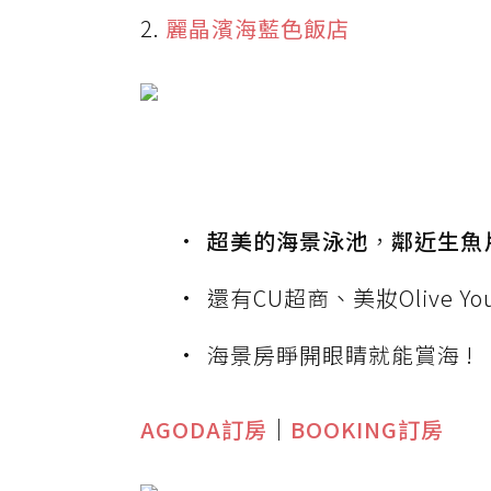
2.
麗晶濱海藍色飯店
超美的海景泳池
，
鄰近生魚
還有CU超商、美妝Olive Yo
海景房睜開眼睛就能賞海 !
AGODA訂房
｜
BOOKING訂房