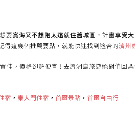
想要
賞海又不想跑太遠就住舊城區
，計畫
享受大
記得這幾個推薦要點，就能快速找到適合的
濟州
置佳，價格卻超便宜 ! 去濟洲島旅遊絕對值回
住宿
，
東大門住宿
，
首爾景點
，
首爾自由行