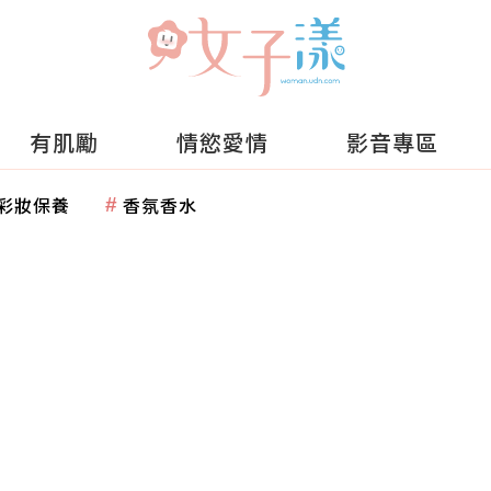
有肌勵
情慾愛情
影音專區
彩妝保養
香氛香水