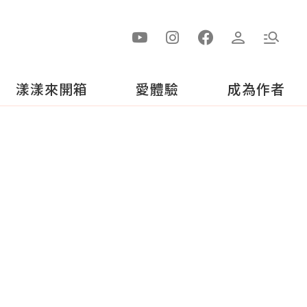
漾漾來開箱
愛體驗
成為作者