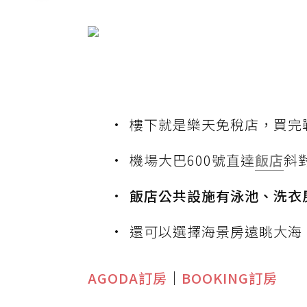
樓下就是樂天免稅店，買完戰
機場大巴600號直達
飯店
斜
飯店公共設施有泳池、洗衣
還可以選擇海景房遠眺大海
AGODA訂房
｜
BOOKING訂房