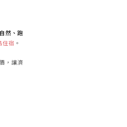
自然、跑
島住宿
。
票價，讓濟