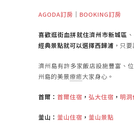
AGODA訂房
｜
BOOKING訂房
喜歡逛街血拼就住濟州市新城區
、
經典景點就可以選擇西歸浦
，只要
濟州島有許多家飯店設施豐富、位
州島的美景
療癒
大家身心。
首爾：
首爾住宿
，
弘大住宿
，
明洞
釜山：
釜山住宿
，
釜山景點