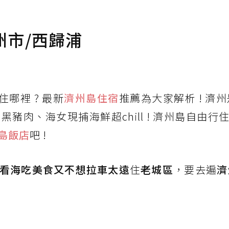
州市/西歸浦
哪裡 ? 最新
濟州島住宿
推薦為大家解析 ! 濟
肉、海女現捕海鮮超chill ! 濟州島自由行住
島飯店
吧 !
看海吃美食又不想拉車太遠
住
老城區
，要去遍
濟