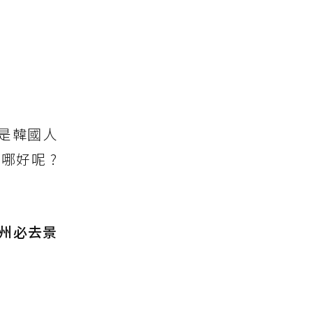
州是韓國人
哪好呢 ?
州必去景