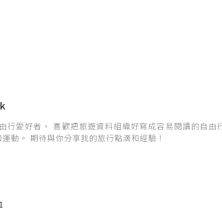
k
自由行愛好者， 喜歡把旅遊資料組織好寫成容易閱讀的自由
和運動。 期待與你分享我的旅行點滴和經驗！
1