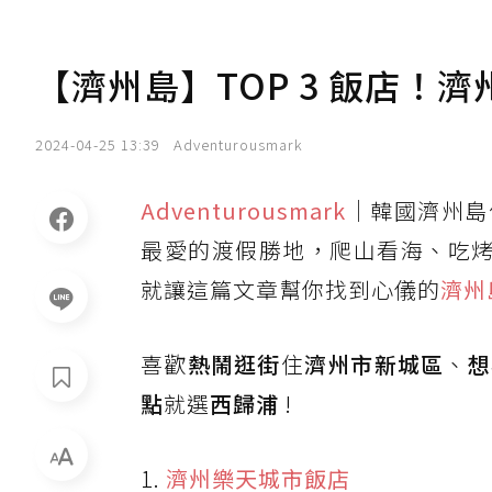
【濟州島】TOP 3 飯店！濟
2024-04-25 13:39
Adventurousmark
Adventurousmark
｜韓國濟州島住
最愛的渡假勝地，爬山看海、吃烤黑豬
就讓這篇文章幫你找到心儀的
濟州
喜歡
熱鬧逛街
住
濟州市新城區
、
想
點
就選
西歸浦
!
1.
濟州樂天城市飯店