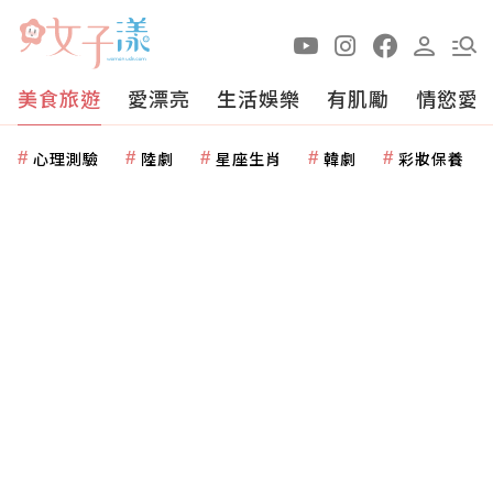
美食旅遊
愛漂亮
生活娛樂
有肌勵
情慾愛
心理測驗
陸劇
星座生肖
韓劇
彩妝保養