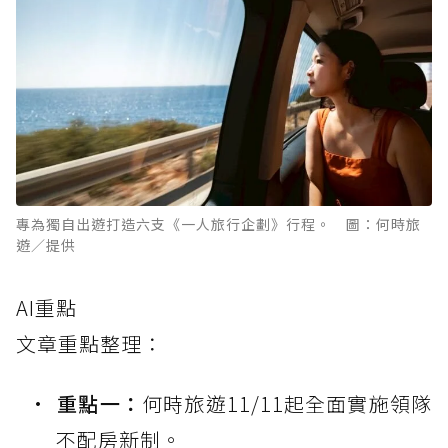
專為獨自出遊打造六支《一人旅行企劃》行程。 圖：何時旅
遊／提供
AI重點
文章重點整理：
重點一：
何時旅遊11/11起全面實施領隊
不配房新制。