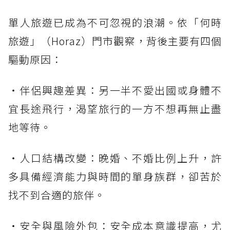
單人旅遊已成為不可忽視的浪潮。依「何時
旅遊」（Horaz）門市觀察，背後主要有四個
驅動原因：
・伴侶興趣差異：另一半不愛出國或身體不
宜長途飛行，渴望旅行的一方不想再無止盡
地等待。
・人口結構改變：晚婚、不婚比例上升，許
多具備經濟能力與時間的單身族群，卻苦於
找不到合適的旅伴。
・安全與風險外包：安全成本意識提高，尤