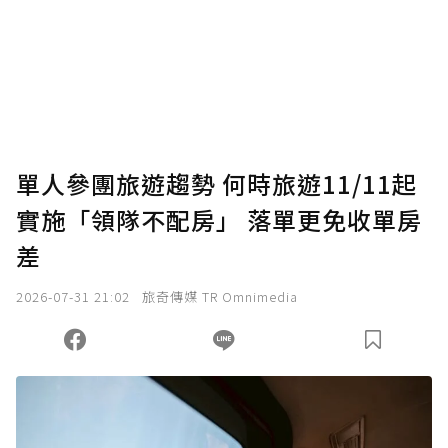
為了鼓勵作者持續創作更好的內容，會員可以
使用「贊助」功能實質回饋給喜愛的作者。可
將您認為適合的點數贈送給作者，一旦使用贊
助點數即不得撤銷，單筆贊助最低點數為30
點，最高點數沒有上限。
U 利點數 1 點 = NTD 1 元。
單人參團旅遊趨勢 何時旅遊11/11起
實施「領隊不配房」 落單更免收單房
確認送出
差
我已詳閱贊助說明，且同意站方的使用條款。
2026-07-31 21:02
旅奇傳媒 TR Omnimedia
您當前剩餘 U 利點數：
0
點；前往
購買點數