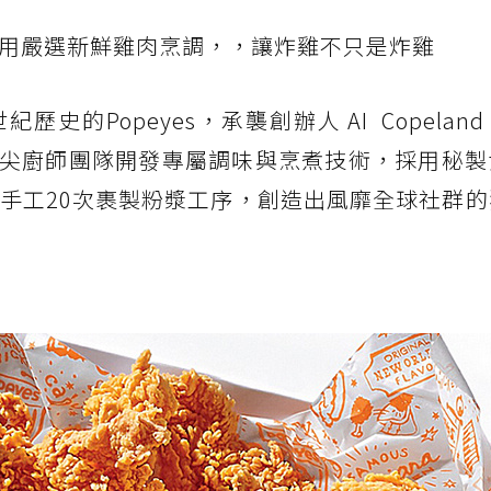
採用嚴選新鮮雞肉烹調，，讓炸雞不只是炸雞
的Popeyes，承襲創辦人 AI Copelan
尖廚師團隊開發專屬調味與烹煮技術，採用秘製
純手工20次裹製粉漿工序，創造出風靡全球社群