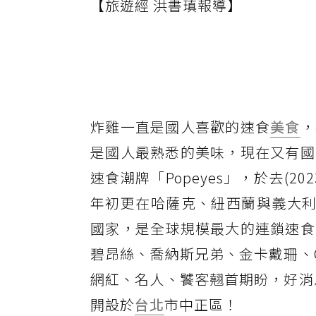
【旅遊經 洪書瑱報導】
炸雞一直是國人喜歡的速食
美食
，
是國人最熟悉的美味，現在又有國
速食潮牌「Popeyes」，於去(
年初更在哈薩克、紐西蘭與義大利快
國家，是全球規模最大的連鎖速食
碧昂絲、喬納斯兄弟、金卡戴珊、Ca
網紅、名人、饕客翹首期盼，好消
開設於
台北
市中正區！