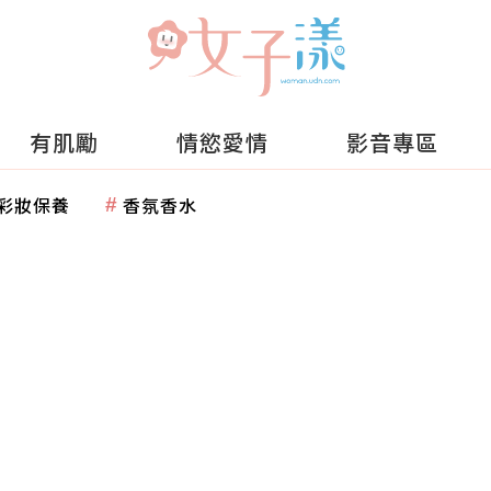
有肌勵
情慾愛情
影音專區
彩妝保養
香氛香水