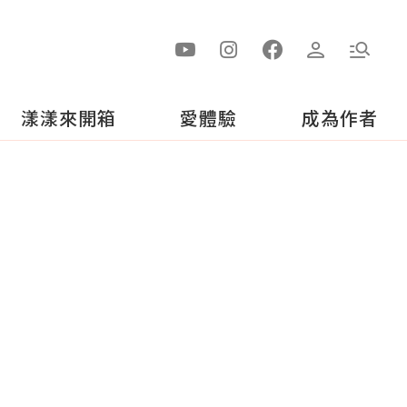
漾漾來開箱
愛體驗
成為作者