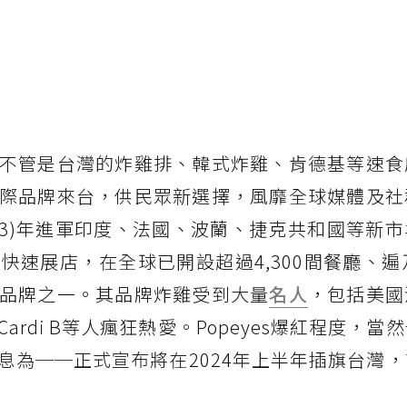
不管是台灣的炸雞排、韓式炸雞、肯德基等速食
際品牌來台，供民眾新選擇，風靡全球媒體及社
2023)年進軍印度、法國、波蘭、捷克共和國等新
速展店，在全球已開設超過4,300間餐廳、遍
品牌之一。其品牌炸雞受到大量
名人
，包括美國
rdi B等人瘋狂熱愛。Popeyes爆紅程度，當
息為──正式宣布將在2024年上半年插旗台灣