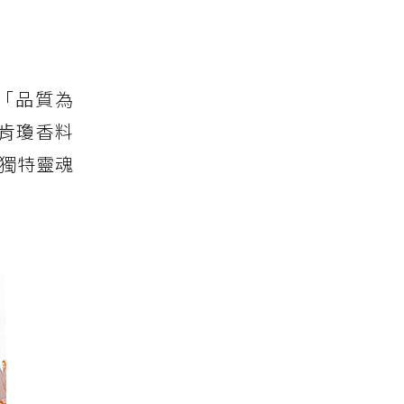
d「品質為
肯瓊香料
的獨特靈魂