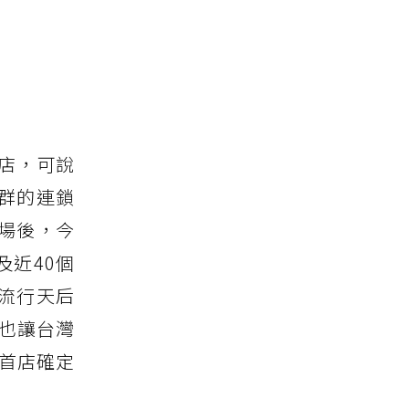
店，可說
群的連鎖
市場後，今
及近40個
流行天后
然也讓台灣
，首店確定