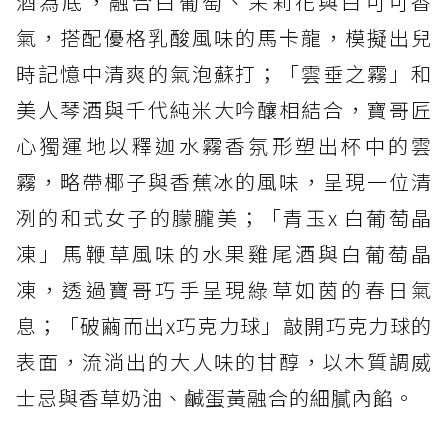
酒為底，融合白葡萄、茉莉花與白可可香
氣，搭配優格乳酸風味的馬卡龍，模擬出兒
時記憶中清爽的氣泡蘇打；「雲垂之霧」和
美人琴酒與千代純米大吟釀相結合，寶哥匠
心獨運地以釋迦水霧香氛形塑出杯中的雲
霧，略帶椰子與香蕉冰的風味，呈現一位清
冽的和式女子的朦朧美；「青玉x 白葡萄晶
凍」馬鞭草風味的水果雞尾酒與白葡萄晶
凍，透過寶哥巧手呈現綠草如茵的春日氣
息；「破繭而出x巧克力球」敲開巧克力球的
表面，流淌出的大人味的甘醇，以木質調威
士忌與香草奶油、鹹蛋黃融合的細膩內餡。