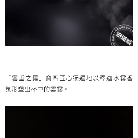
「雲垂之霧」寶哥匠心獨運地以釋迦水霧香
氛形塑出杯中的雲霧。