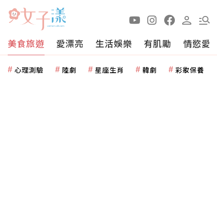
美食旅遊
愛漂亮
生活娛樂
有肌勵
情慾愛
心理測驗
陸劇
星座生肖
韓劇
彩妝保養