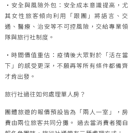
・安全與風險外包：安全成本意識提高，尤
其女性旅客傾向利用「跟團」將語言、交
通、醫療、治安等不可控風險，交給專業領
隊與旅行社制度。
・時間價值重估：疫情後大眾對於「活在當
下」的感受更深，不願再等所有條件都備齊
才肯出發。
旅行社過往如何處理單人房？
團體旅遊的報價預設皆為「兩人一室」，房
費由兩位旅客共同分攤。 過去當消費者獨自