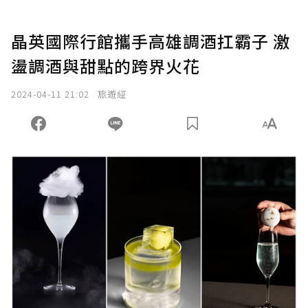
晶英國際行館攜手高雄調酒扛霸子 激
盪調酒與甜點的跨界火花
2024-04-11 21:02
旅遊經