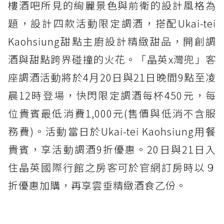
樓酒吧所見的絢麗景色與前衛的設計風格為
題，設計四款活動限定調酒，搭配Ukai-tei
Kaohsiung甜點主廚設計精緻甜品，開創調
酒與甜點跨界碰撞的火花。「晶英x灣兜」客
座調酒活動將於4月20日與21日晚間9點至凌
晨12時登場，快閃限定調酒每杯450元，每
位貴賓最低消費1,000元(售價與低消不含服
務費)。活動當日於Ukai-tei Kaohsiung用餐
貴賓，享活動調酒9折優惠。20日與21日入
住晶英國際行館之房客可於官網訂房時以９
折優惠加購，再享雲垂精緻酒食乙份。