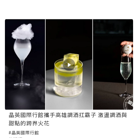
晶英國際行館攜手高雄調酒扛霸子 激盪調酒與
甜點的跨界火花
#晶英國際行館