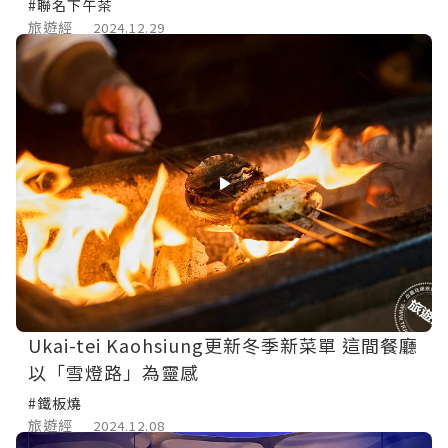
#聯名下午茶
旅遊經
2024.12.29
Ukai-tei Kaohsiung更新冬季新菜單 這間餐廳
以「雪燈路」為靈感
#鐵板燒
旅遊經
2024.12.08