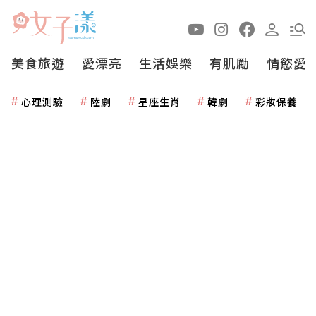
美食旅遊
愛漂亮
生活娛樂
有肌勵
情慾愛
心理測驗
陸劇
星座生肖
韓劇
彩妝保養