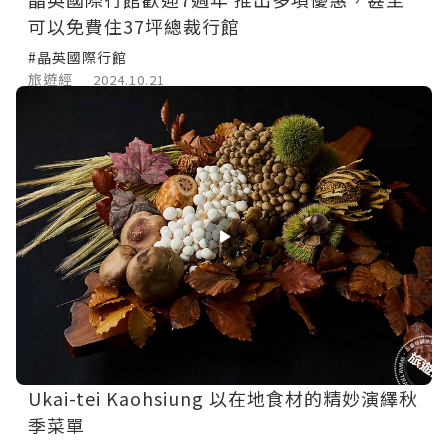
可以免費住37坪總裁行館
#晶英國際行館
旅遊經
2024.10.21
Ukai-tei Kaohsiung 以在地食材的精妙演繹秋
季菜單