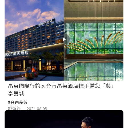
晶英國際行館ｘ台南晶英酒店擕手邀您「藝」
享雙城
#台南晶英
旅遊經
2024.08.05