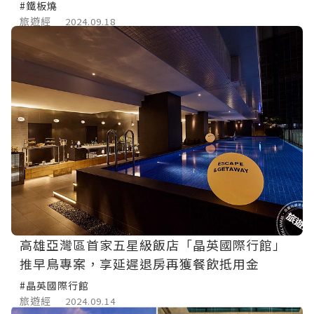
#鐵板燒
旅遊經
2024.09.18
高雄亞灣區首家五星級飯店「晶英國際行館」
推早鳥專案，享延遲退房再獲餐飲抵用金
#晶英國際行館
旅遊經
2024.09.14