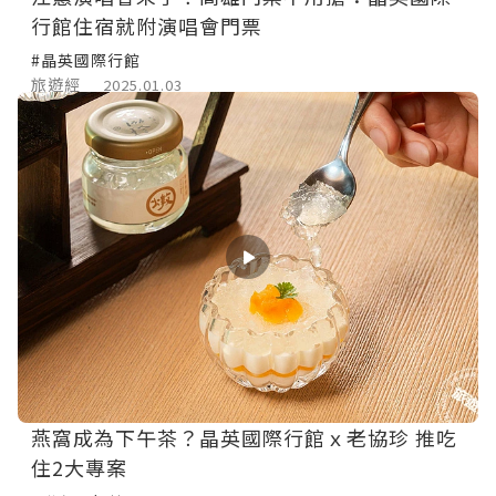
行館住宿就附演唱會門票
#晶英國際行館
旅遊經
2025.01.03
燕窩成為下午茶？晶英國際行館ｘ老協珍 推吃
住2大專案