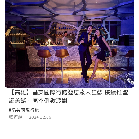
【高雄】晶英國際行館邀您歲末狂歡 接續推聖
誕美饌、高空倒數派對
#晶英國際行館
旅遊經
2024.12.06