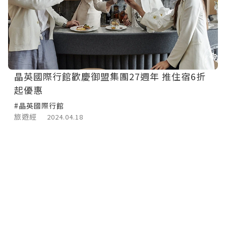
晶英國際行館歡慶御盟集團27週年 推住宿6折
起優惠
#晶英國際行館
旅遊經
2024.04.18