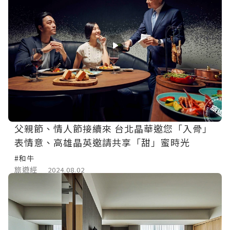
父親節、情人節接續來 台北晶華邀您「入骨」
表情意、高雄晶英邀請共享「甜」蜜時光
#和牛
旅遊經
2024.08.02