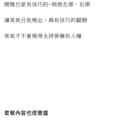
開籠也是有技巧的~稍微左挪、右挪
讓蒸氣分批噴出，再有技巧的翻開
蒸氣才不會噴得太誇張嚇到人囉
套餐內容也很豐盛