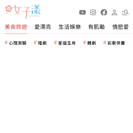
美食旅遊
愛漂亮
生活娛樂
有肌勵
情慾愛
心理測驗
陸劇
星座生肖
韓劇
彩妝保養