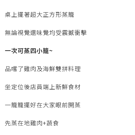
桌上擺著超大正方形蒸籠
無論視覺還味覺均受震撼衝擊
一次可蒸四小籠~
品嚐了雞肉及海鮮雙拼料理
坐定位後店員端上新鮮食材
一籠籠擺好在大家眼前開蒸
先蒸在地雞肉+蔬食