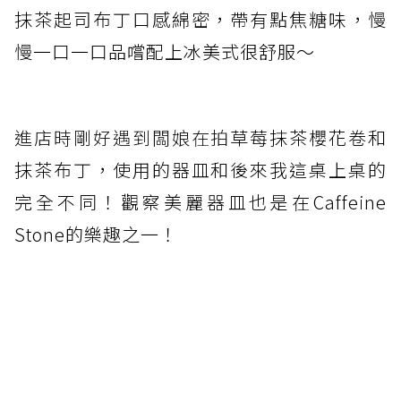
抹茶起司布丁口感綿密，帶有點焦糖味，慢
慢一口一口品嚐配上冰美式很舒服～
進店時剛好遇到闆娘在拍
草莓抹茶櫻花卷和
抹茶布丁，使用的器皿和後來我這桌上桌的
完全不同！觀察美麗器皿也是在Caffeine
Stone的樂趣之一！