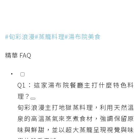
#旬彩浪漫#蒸籠料理#湯布院美食
精華 FAQ
Q1：這家湯布院餐廳主打什麼特色料
理？
旬彩浪漫主打地獄蒸料理，利用天然溫
泉的高溫蒸氣來烹煮食材，強調保留原
味與鮮甜，並以超大蒸籠呈現視覺與味