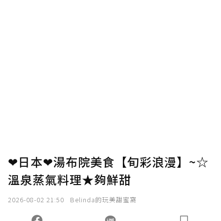
❤日本❤湯布院美食【旬彩浪漫】~☆
溫泉蒸氣料理★夠鮮甜
2026-08-02 21:50
Belinda的玩美甜蜜窩