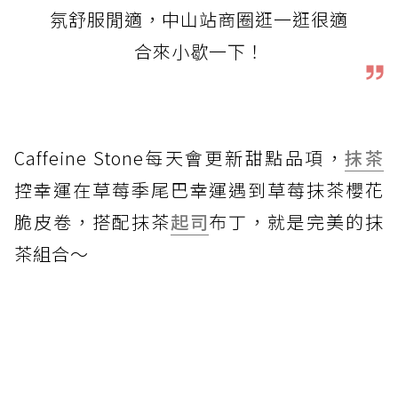
氛舒服閒適，中山站商圈逛一逛很適
合來小歇一下！
Caffeine Stone每天會更新甜點品項，
抹茶
控幸運在草莓季尾巴幸運遇到草莓抹茶櫻花
脆皮卷，搭配抹茶
起司
布丁，就是完美的抹
茶組合～