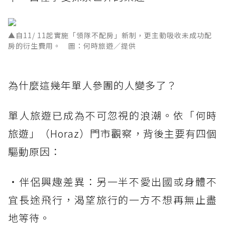
▲自11/ 11起實施「領隊不配房」新制，更主動吸收未成功配
房的衍生費用。 圖：何時旅遊／提供
為什麼這幾年單人參團的人變多了？
單人旅遊已成為不可忽視的浪潮。依「何時
旅遊」（Horaz）門市觀察，背後主要有四個
驅動原因：
・伴侶興趣差異：另一半不愛出國或身體不
宜長途飛行，渴望旅行的一方不想再無止盡
地等待。