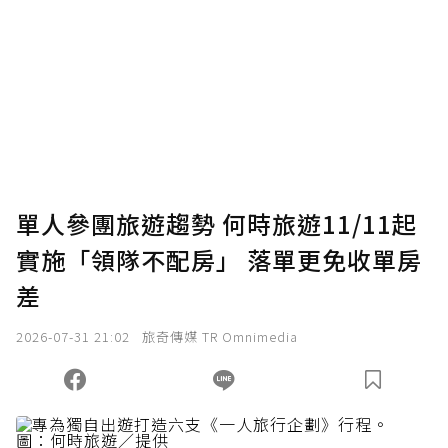
為了鼓勵作者持續創作更好的內容，會員可以
使用「贊助」功能實質回饋給喜愛的作者。可
將您認為適合的點數贈送給作者，一旦使用贊
助點數即不得撤銷，單筆贊助最低點數為30
點，最高點數沒有上限。
U 利點數 1 點 = NTD 1 元。
單人參團旅遊趨勢 何時旅遊11/11起
實施「領隊不配房」 落單更免收單房
確認送出
差
我已詳閱贊助說明，且同意站方的使用條款。
2026-07-31 21:02
旅奇傳媒 TR Omnimedia
您當前剩餘 U 利點數：
0
點；前往
購買點數