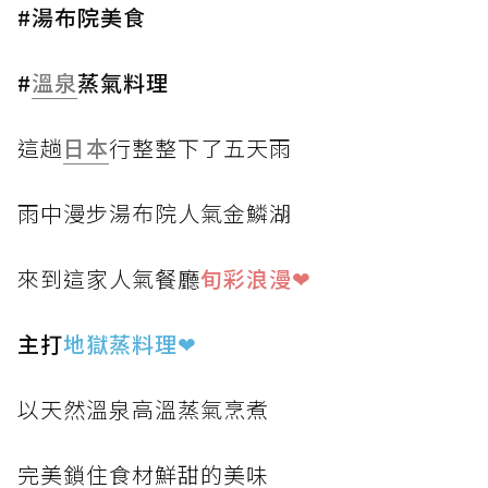
#湯布院美食
#
溫泉
蒸氣料理
這趟
日本
行整整下了五天雨
雨中漫步湯布院人氣金鱗湖
來到這家人氣餐廳
旬彩浪漫❤
主打
地獄蒸料理
❤
以天然溫泉高溫蒸氣烹煮
完美鎖住食材鮮甜的美味