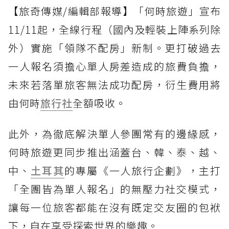
【旅奇傳媒/編輯部報導】「何時旅遊」宣布
11/11起，全線行程（國內及輕裝上陣系列除
外）實施「領隊不配房」新制。更打破過去
一人報名須擔心單人房差造成的旅費負擔，
未來若落單旅客無法成功配房，衍生費用將
由何時
旅行社
全額吸收。
此外，為徹底解決單人參團常有的邊緣感，
何時旅遊更同步推出涵蓋台、韓、泰、越、
中、
土耳其
的專屬《一人旅行企劃》，主打
「全團皆為單人報名」的無壓力社交模式，
讓每一位旅客都能在沒有既定交友圈的包袱
下，自在享受探索世界的樂趣。