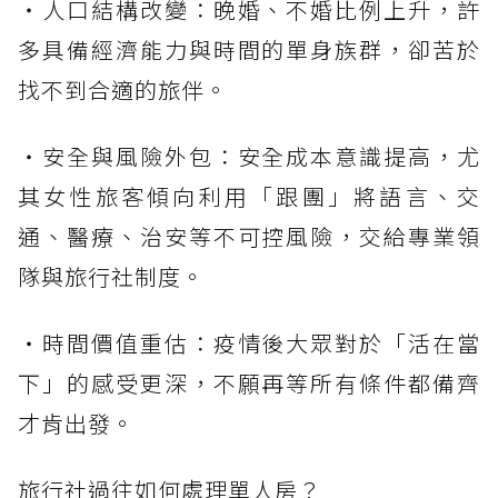
・人口結構改變：晚婚、不婚比例上升，許
多具備經濟能力與時間的單身族群，卻苦於
找不到合適的旅伴。
・安全與風險外包：安全成本意識提高，尤
其女性旅客傾向利用「跟團」將語言、交
通、醫療、治安等不可控風險，交給專業領
隊與旅行社制度。
・時間價值重估：疫情後大眾對於「活在當
下」的感受更深，不願再等所有條件都備齊
才肯出發。
旅行社過往如何處理單人房？