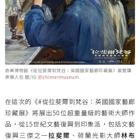
奇美博物館《從拉斐爾到梵谷：英國國家藝廊珍藏展》展覽購
票懶人包 圖/IG
＠chimeimuseum
在這次的《#從拉斐爾到梵谷：英國國家藝廊
珍藏展》將展出50位超重量級的藝術大師作
品，從15世紀文藝復興到印象派，包括文藝
復興三傑之一
拉斐爾
、荷蘭光影大師
林布