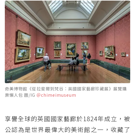
奇美博物館《從拉斐爾到梵谷：英國國家藝廊珍藏展》展覽購
票懶人包 圖/IG
＠chimeimuseum
享譽全球的英國國家藝廊於1824年成立，被
公認為是世界最偉大的美術館之一，收藏了