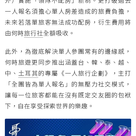
外）實施「領隊不配房」新制。更打破過去
一人報名須擔心單人房差造成的旅費負擔，
未來若落單旅客無法成功配房，衍生費用將
由何時
旅行社
全額吸收。
此外，為徹底解決單人參團常有的邊緣感，
何時旅遊更同步推出涵蓋台、韓、泰、越、
中、
土耳其
的專屬《一人旅行企劃》，主打
「全團皆為單人報名」的無壓力社交模式，
讓每一位旅客都能在沒有既定交友圈的包袱
下，自在享受探索世界的樂趣。