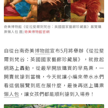
奇美博物館《從拉斐爾到梵谷：英國國家藝廊珍藏展》展覽購
票懶人包 圖/
奇美博物館官網
自從台南奇美
博物館
宣布5月將舉辦《從拉斐
爾到梵谷：英國國家藝廊珍藏展》，就掀起
網路上轟動，從最早開放購買的早鳥票，一
開賣就搶到當機，今天就讓小編來帶水水們
看這個展覽到底在展什麼，最後再送上購票
懶人包
，讓女孩們都能順利搶到入場券！