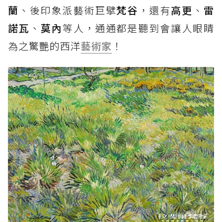
蘭
、後印象派藝術巨擘
梵谷
，還有
高更
、
雷
諾瓦
、
莫內
等人，通通都是聽到會讓人眼睛
為之驚艷的西洋
藝術家
！