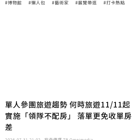
#博物館
#懶人包
#藝術家
#展覽帶逛
#打卡熱點
單人參團旅遊趨勢 何時旅遊11/11起
實施「領隊不配房」 落單更免收單房
差
2026-07-31 21:02
旅奇傳媒 TR Omnimedia