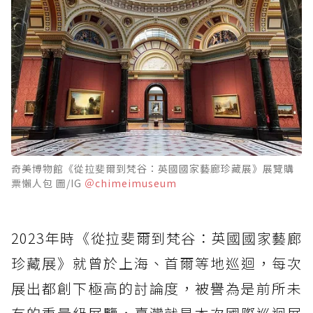
奇美博物館《從拉斐爾到梵谷：英國國家藝廊珍藏展》展覽購
票懶人包 圖/IG
＠chimeimuseum
2023年時《從拉斐爾到梵谷：英國國家藝廊
珍藏展》就曾於上海、首爾等地巡迴，每次
展出都創下極高的討論度，被譽為是前所未