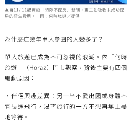
▲自11/ 11起實施「領隊不配房」新制，更主動吸收未成功配
房的衍生費用。 圖：何時旅遊／提供
為什麼這幾年單人參團的人變多了？
單人旅遊已成為不可忽視的浪潮。依「何時
旅遊」（Horaz）門市觀察，背後主要有四個
驅動原因：
・伴侶興趣差異：另一半不愛出國或身體不
宜長途飛行，渴望旅行的一方不想再無止盡
地等待。