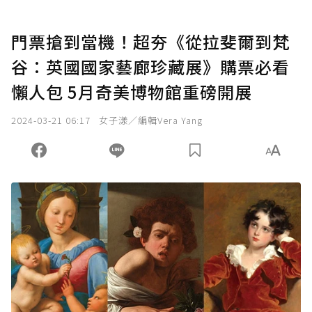
門票搶到當機！超夯《從拉斐爾到梵
谷：英國國家藝廊珍藏展》購票必看
懶人包 5月奇美博物館重磅開展
2024-03-21 06:17
女子漾／編輯Vera Yang