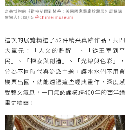
奇美博物館《從拉斐爾到梵谷：英國國家藝廊珍藏展》展覽購
票懶人包 圖/IG
＠chimeimuseum
這次的展覽精選了52件精采真跡作品，共四
大單元：「人文的甦醒」、「從王室到平
民」、「探索與創造」、「光線與色彩」，
分為不同時代與流派主題，讓水水們不用買
機票出國，就能透過這些經典畫作，深度感
受藝文氣息，一口氣認識橫跨400年的西洋繪
畫史精華！