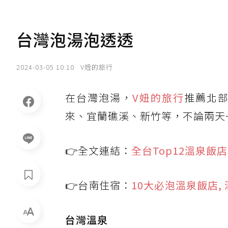
台灣泡湯泡透透
2024-03-05 10:10
V妞的旅行
在台灣泡湯，
V妞的旅行
推薦北
來、宜蘭礁溪、新竹等，不論兩天
👉全文連結：
全台Top12溫泉
👉台南住宿：
10大必泡溫泉飯店, 
台灣溫泉