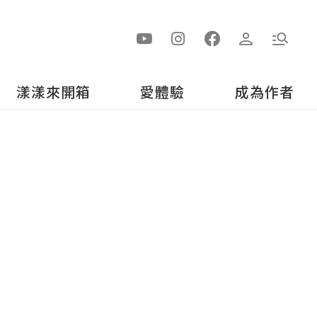
漾漾來開箱
愛體驗
成為作者