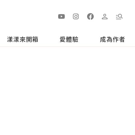
漾漾來開箱
愛體驗
成為作者