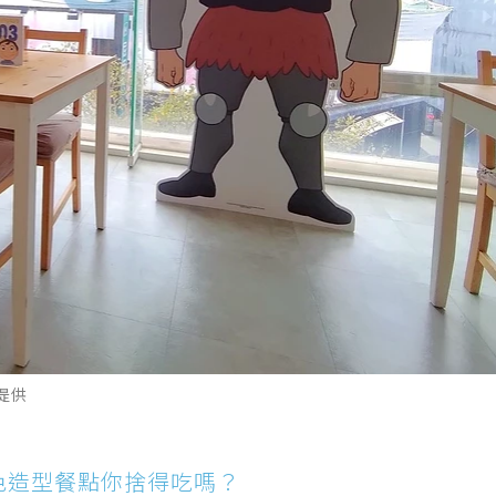
É提供
色造型餐點你捨得吃嗎？