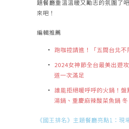
題餐廳重溫溫暖又勵志的氛圍了吧
來吧！
編輯推薦
跑咖控請進！「五間台北不
2024女神節全台最美出
道一次滿足
誰能拒絕暖呼呼的火鍋！盤
湯鍋、重慶麻辣酸菜魚鍋 
《國王排名》主題餐廳亮點1：現