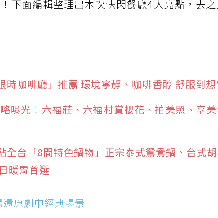
！下面編輯整理出本次快閃餐廳4大亮點，去之
限時咖啡廳」推薦 環境寧靜、咖啡香醇 舒服到想
遊攻略曝光！六福莊、六福村賞櫻花、拍美照、享
點全台「8間特色鍋物」正宗泰式鴛鴦鍋、台式胡
冬日暖胃首選
場還原劇中經典場景