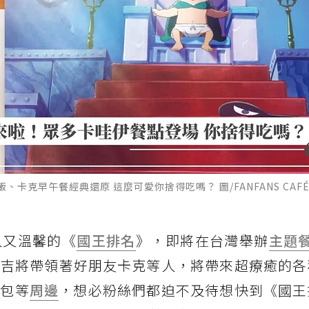
克早午餐經典還原 這麼可愛你捨得吃嗎？ 圖/FANFANS CAF
人又溫馨的《
國王排名
》，即將在台灣舉辦
主題
波吉將帶領著好朋友卡克等人，將帶來超療癒的各
錢包等
周邊
，想必粉絲們都迫不及待想快到《國王