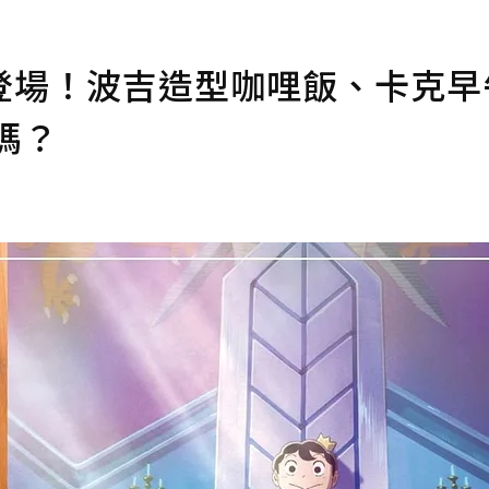
登場！波吉造型咖哩飯、卡克早
嗎？