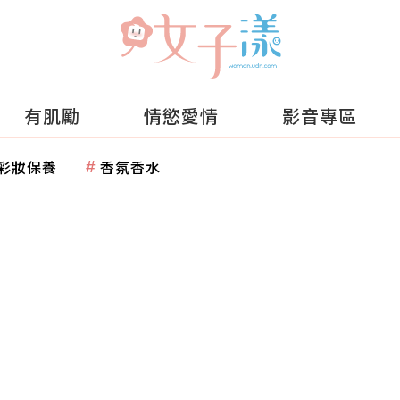
有肌勵
情慾愛情
影音專區
彩妝保養
香氛香水