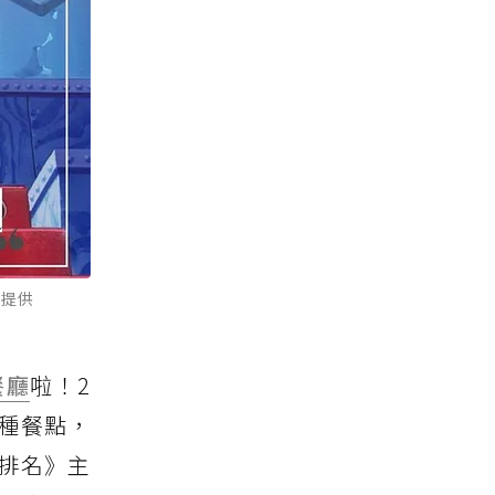
É提供
餐廳
啦！2
種餐點，
排名》主