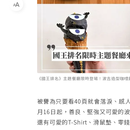
《國王排名》主題餐廳限時登場！波吉造型咖哩飯、卡
被譽為只要看40頁就會落淚、感
月16日起，善良、堅強又可愛的
還有可愛的T-Shirt、滑鼠墊、零